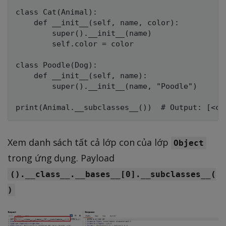
class Cat(Animal):

    def __init__(self, name, color):

        super().__init__(name)

        self.color = color

class Poodle(Dog):

    def __init__(self, name):

        super().__init__(name, "Poodle")

Xem danh sách tất cả lớp con của lớp
Object
trong ứng dụng. Payload
().__class__.__bases__[0].__subclasses__(
)