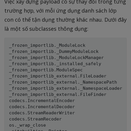
Việc xây dựng payload có sự thay đổi trong từng
trường hợp, với mỗi ứng dụng danh sách lớp
con có thể tận dụng thường khác nhau. Dưới đây
là một số subclasses thông dụng:
_frozen_importlib._ModuleLock

_frozen_importlib._DummyModuleLock

_frozen_importlib._ModuleLockManager

_frozen_importlib._installed_safely

_frozen_importlib.ModuleSpec

_frozen_importlib_external.FileLoader

_frozen_importlib_external._NamespacePath

_frozen_importlib_external._NamespaceLoader

_frozen_importlib_external.FileFinder

codecs.IncrementalEncoder

codecs.IncrementalDecoder

codecs.StreamReaderWriter

codecs.StreamRecoder

os._wrap_close
