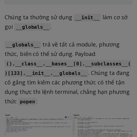
Chúng ta thường sử dụng
làm cơ sở
__init__
gọi
.
__globals__
trả về tất cả module, phương
__globals__
thức, biến có thể sử dụng. Payload:
().__class__.__bases__[0].__subclasses__(
. Chúng ta đang
)[133].__init__.__globals__
cố gắng tìm kiếm các phương thức có thể tận
dụng thực thi lệnh terminal, chẳng hạn phương
thức
:
popen