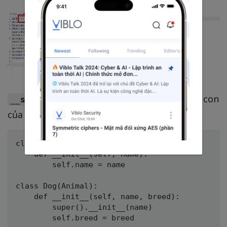
trả về danh sách các lớp con
__subclasses__()
của đối tượng hiện tại. Ví dụ:
class Animal:

    def __init__(self, name):

        self.name = name

class Dog(Animal):

    def __init__(self, name, breed):

        super().__init__(name)

        self.breed = breed
