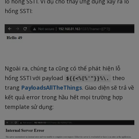
lỗ hổng SSTI. Ví dụ cho thấy ứng dụng xảy ra lỗ
4
hổng SSTI:
9
Ngoài ra, chúng ta cũng có thể phát hiện lỗ
hổng SSTI với payload
theo
${{<%[%'"}}%\.
trang
PayloadsAllTheThings
. Giao diện sẽ trả về
kết quả error trong hầu hết mọi trường hợp
template sử dụng: