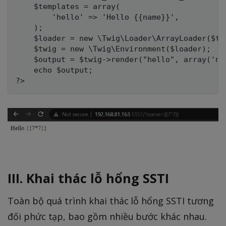
    $templates = array(

        'hello' => 'Hello {{name}}',

    );    

    $loader = new \Twig\Loader\ArrayLoader($tem
    $twig = new \Twig\Environment($loader);

    $output = $twig->render("hello", array('nam
    echo $output;

III. Khai thác lỗ hổng SSTI
Toàn bộ quá trình khai thác lỗ hổng SSTI tương
đối phức tạp, bao gồm nhiều bước khác nhau.