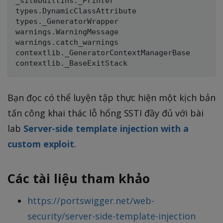
_sitebuiltins._Printer

types.DynamicClassAttribute

types._GeneratorWrapper

warnings.WarningMessage

warnings.catch_warnings

contextlib._GeneratorContextManagerBase

Bạn đọc có thể luyện tập thực hiện một kịch bản
tấn công khai thác lỗ hổng SSTI đầy đủ với bài
lab
Server-side template injection with a
custom exploit
.
Các tài liệu tham khảo
https://portswigger.net/web-
security/server-side-template-injection