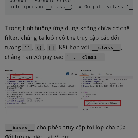
person = Person("Alice")

Trong tình huống ứng dụng không chứa cơ chế
filter, chúng ta luôn có thể truy cập các đối
tượng
,
,
. Kết hợp với
,
''
()
[]
__class__
chẳng hạn với payload
''.__class__
cho phép truy cập tới lớp cha của
__bases__
đối tượng hiện tại. Ví dụ: