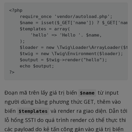
<?php

    require_once 'vendor/autoload.php';

    $name = isset($_GET['name']) ? $_GET['name'
    $templates = array(

        'hello' => 'Hello '. $name,

    );    

    $loader = new \Twig\Loader\ArrayLoader($tem
    $twig = new \Twig\Environment($loader);

    $output = $twig->render("hello");

    echo $output;

Đoạn mã trên lấy giá trị biến
từ input
$name
người dùng bằng phương thức GET, thêm vào
biến
và render ra giao diện. Dẫn tới
$templates
lỗ hổng SSTI do quá trình render có thể thực thi
các payload do kẻ tấn công gán vào giá trị biến