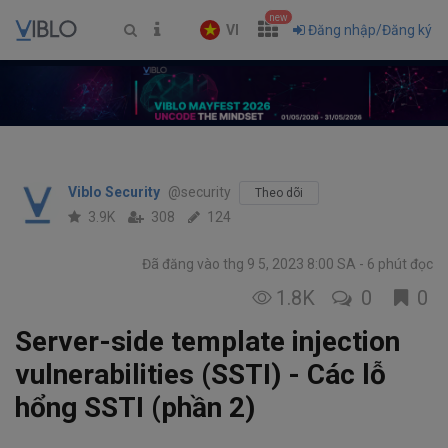
new
VI
Đăng nhập/Đăng ký
Viblo Security
@security
Theo dõi
3.9K
308
124
Đã đăng vào thg 9 5, 2023 8:00 SA
6 phút đọc
1.8K
0
0
Server-side template injection
vulnerabilities (SSTI) - Các lỗ
hổng SSTI (phần 2)