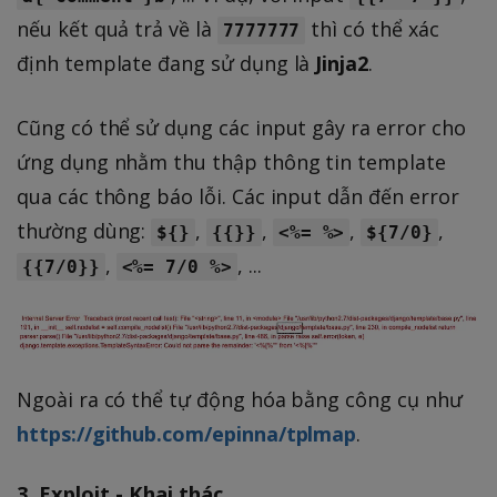
nếu kết quả trả về là
thì có thể xác
7777777
định template đang sử dụng là
Jinja2
.
Cũng có thể sử dụng các input gây ra error cho
ứng dụng nhằm thu thập thông tin template
qua các thông báo lỗi. Các input dẫn đến error
thường dùng:
,
,
,
,
${}
{{}}
<%= %>
${7/0}
,
, ...
{{7/0}}
<%= 7/0 %>
Ngoài ra có thể tự động hóa bằng công cụ như
https://github.com/epinna/tplmap
.
3. Exploit - Khai thác