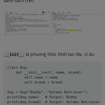
danh sách trên.
3
là phương thức khởi tạo lớp, ví dụ:
__init__
class Dog:

    def __init__(self, name, breed):

        self.name = name

        self.breed = breed

dog = Dog("Buddy", "Golden Retriever")

print(dog.name)   # Output: Buddy
