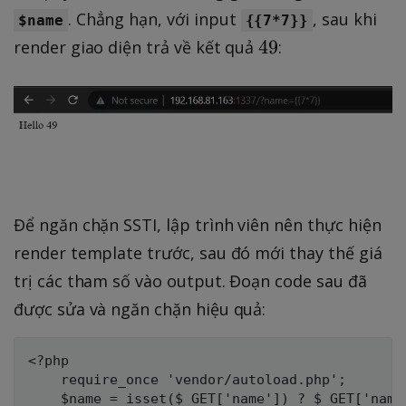
. Chẳng hạn, với input
, sau khi
$name
{{7*7}}
4
49
render giao diện trả về kết quả
:
9
Để ngăn chặn SSTI, lập trình viên nên thực hiện
render template trước, sau đó mới thay thế giá
trị các tham số vào output. Đoạn code sau đã
được sửa và ngăn chặn hiệu quả:
<?php

    require_once 'vendor/autoload.php';

    $name = isset($_GET['name']) ? $_GET['name'