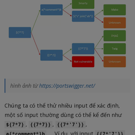
hình ảnh từ
https://portswigger.net/
Chúng ta có thể thử nhiều input để xác định,
một số input thường dùng có thể kể đến như
,
,
,
${7*7}
{{7*7}}
{{7*'7'}}
, ... Ví dụ, với input
,
a{*comment*}b
{{7*'7'}}