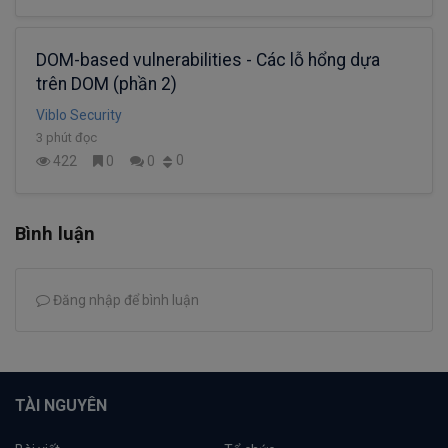
DOM-based vulnerabilities - Các lỗ hổng dựa
trên DOM (phần 2)
Viblo Security
3 phút đọc
0
422
0
0
Bình luận
Đăng nhập để bình luận
TÀI NGUYÊN