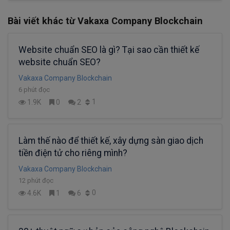
Bài viết khác từ Vakaxa Company Blockchain
Website chuẩn SEO là gì? Tại sao cần thiết kế
website chuẩn SEO?
Vakaxa Company Blockchain
6 phút đọc
1
1.9K
0
2
Làm thế nào để thiết kế, xây dựng sàn giao dịch
tiền điện tử cho riêng mình?
Vakaxa Company Blockchain
12 phút đọc
0
4.6K
1
6