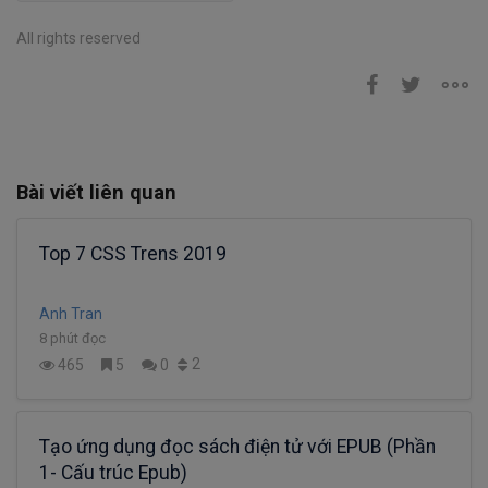
All rights reserved
Bài viết liên quan
Top 7 CSS Trens 2019
Anh Tran
8 phút đọc
2
465
5
0
Tạo ứng dụng đọc sách điện tử với EPUB (Phần
1- Cấu trúc Epub)