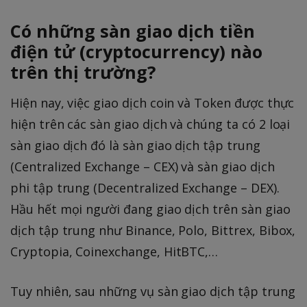
Có những sàn giao dịch tiền
điện tử (cryptocurrency) nào
trên thị trường?
Hiện nay, việc giao dịch coin và Token được thực
hiện trên các sàn giao dịch và chúng ta có 2 loại
sàn giao dịch đó là sàn giao dịch tập trung
(Centralized Exchange – CEX) và sàn giao dịch
phi tập trung (Decentralized Exchange – DEX).
Hầu hết mọi người đang giao dịch trên sàn giao
dịch tập trung như Binance, Polo, Bittrex, Bibox,
Cryptopia, Coinexchange, HitBTC,…
Tuy nhiên, sau những vụ sàn giao dịch tập trung