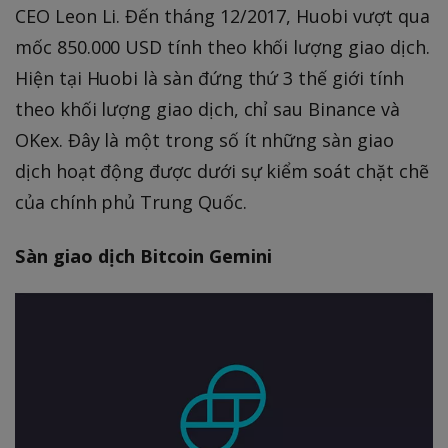
CEO Leon Li. Đến tháng 12/2017, Huobi vượt qua
mốc 850.000 USD tính theo khối lượng giao dịch.
Hiện tại Huobi là sàn đứng thứ 3 thế giới tính
theo khối lượng giao dịch, chỉ sau Binance và
OKex. Đây là một trong số ít những sàn giao
dịch hoạt động được dưới sự kiểm soát chặt chẽ
của chính phủ Trung Quốc.
Sàn giao dịch Bitcoin Gemini