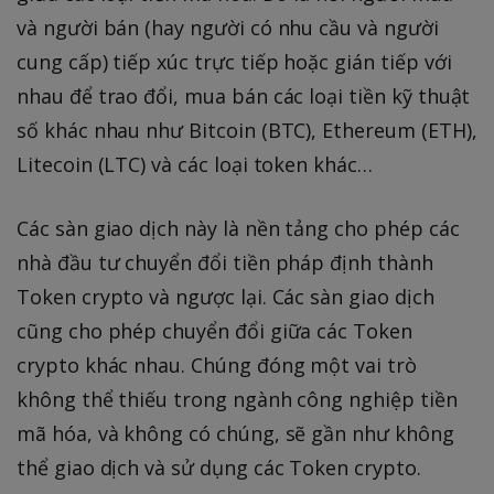
và người bán (hay người có nhu cầu và người
cung cấp) tiếp xúc trực tiếp hoặc gián tiếp với
nhau để trao đổi, mua bán các loại tiền kỹ thuật
số khác nhau như Bitcoin (BTC), Ethereum (ETH),
Litecoin (LTC) và các loại token khác…
Các sàn giao dịch này là nền tảng cho phép các
nhà đầu tư chuyển đổi tiền pháp định thành
Token crypto và ngược lại. Các sàn giao dịch
cũng cho phép chuyển đổi giữa các Token
crypto khác nhau. Chúng đóng một vai trò
không thể thiếu trong ngành công nghiệp tiền
mã hóa, và không có chúng, sẽ gần như không
thể giao dịch và sử dụng các Token crypto.