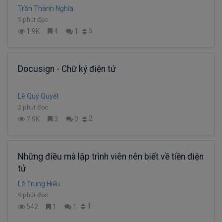
Trần Thành Nghĩa
5 phút đọc
5
1.9K
4
1
Docusign - Chữ ký điện tử
Lê Quý Quyết
2 phút đọc
2
7.9K
3
0
Những điều mà lập trình viên nên biết về tiền điện
tử
Lê Trung Hiếu
9 phút đọc
1
542
1
1