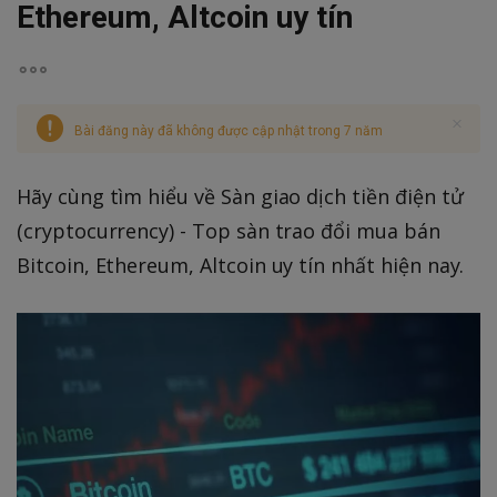
Ethereum, Altcoin uy tín
Bài đăng này đã không được cập nhật trong 7 năm
Hãy cùng tìm hiểu về Sàn giao dịch tiền điện tử
(cryptocurrency) - Top sàn trao đổi mua bán
Bitcoin, Ethereum, Altcoin uy tín nhất hiện nay.