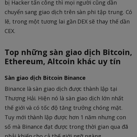
bị Hacker tấn công thì mọi người cũng dần
chuyển sang giao dịch trên sàn phi tập trung. Có
lẽ, trong một tương lai gần DEX sẽ thay thế dần
CEX.
Top những sàn giao dịch Bitcoin,
Ethereum, Altcoin khác uy tín
Sàn giao dịch Bitcoin Binance
Binance là sàn giao dịch được thành lập tại
Thượng Hải. Hiện nó là sàn giao dịch lớn nhất
thế giới và có tốc độ tăng trưởng chóng mặt.
Tuy mới thành lập được hơn 1 năm nhưng con
số mà Binance đạt được trong thời gian qua đã
phải khiến cho cả thế giới ngỡ ngàng.