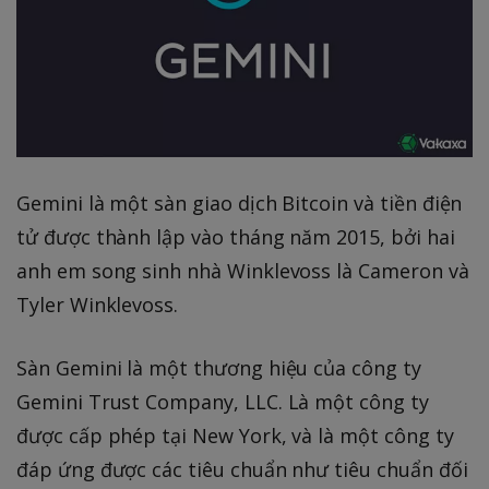
Gemini là một sàn giao dịch Bitcoin và tiền điện
tử được thành lập vào tháng năm 2015, bởi hai
anh em song sinh nhà Winklevoss là Cameron và
Tyler Winklevoss.
Sàn Gemini là một thương hiệu của công ty
Gemini Trust Company, LLC. Là một công ty
được cấp phép tại New York, và là một công ty
đáp ứng được các tiêu chuẩn như tiêu chuẩn đối