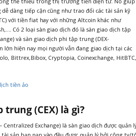
ông thể thiếu trong thị trường tiền điện tử. Nó giúp
 dễ dàng tiếp cận cũng như trao đổi các tài sản kỹ
C) với tiền fiat hay với những Altcoin khác như
h,…. Có 2 loại sàn giao dịch đó là sàn giao dịch tập
ange) và sàn giao dịch phi tập trung (DEX-
n lớn hiện nay mọi người vẫn đang giao dịch tại các
olo, Bittrex,Bibox, Cryptopia, Coinexchange, HitBTC
dịch tiền ảo
 trung (CEX) là gì?
– Centralized Exchange) là sàn giao dịch được quản l
 tài sản bạn nạp vào đều được quản lý bởi công ty/t