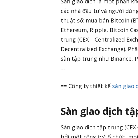
Sàn giao dịch là một phần kh
các nhà đầu tư và người dùng
thuật số: mua bán Bitcoin (BT
Ethereum, Ripple, Bitcoin Cas
trung (CEX – Centralized Exch
Decentralized Exchange). Phầ
sàn tập trung như Binance, P
…
== Công ty thiết kế
sàn giao 
Sàn giao dịch tập
Sàn giao dịch tập trung (CEX 
bởi một công ty/tổ chức, mọi