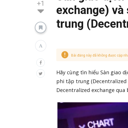
+1
exchange) và 
trung (Decentr
Bài đăng này đã không được cập nh
Hãy cùng tìn hiểu Sàn giao dị
phi tập trung (Decentralized
Decentralized exchange qua b