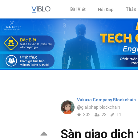
Bài Viết
Thảo 
Hỏi Đáp
Vakaxa Company Blockchain
@giai.phap.blockchain
302
23
11
Sàn giao dịch 