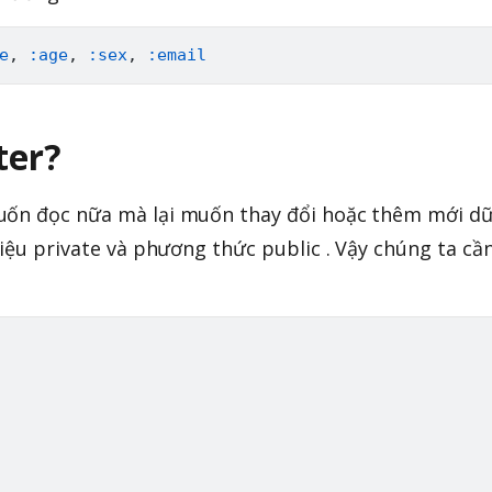
e
,
:age
,
:sex
,
:email
ter?
uốn đọc nữa mà lại muốn thay đổi hoặc thêm mới d
liệu private và phương thức public . Vậy chúng ta cầ