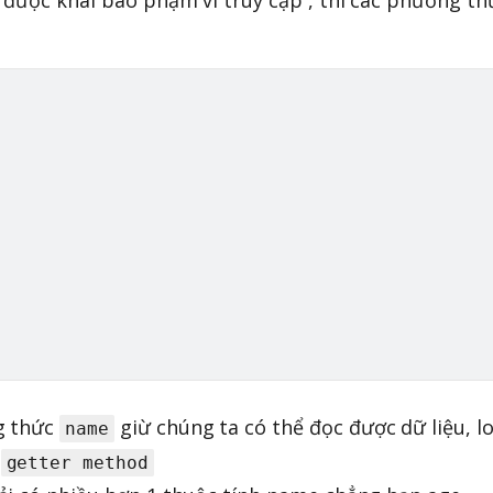
được khái báo phạm vi truy cập , thì các phương th
g thức
giừ chúng ta có thể đọc được dữ liệu, lo
name
à
getter method