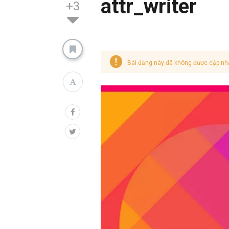
attr_writer
+3
Bài đăng này đã không được cập nh