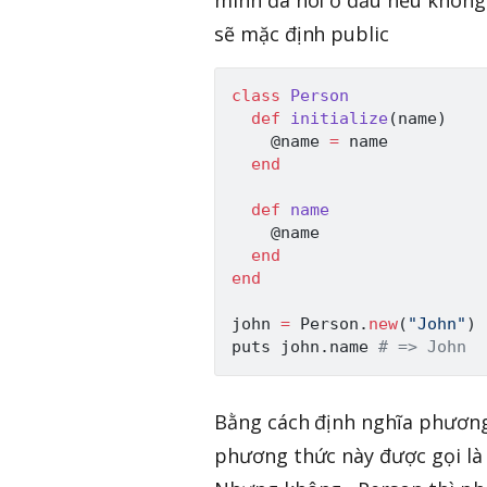
mình đã nói ở đầu nếu không 
sẽ mặc định public
class
Person
def
initialize
(
name
)
@name
=
 name

end
def
name
@name
end
end
john 
=
Person
.
new
(
"John"
)
puts john
.
name 
# => John
Bằng cách định nghĩa phươn
phương thức này được gọi l