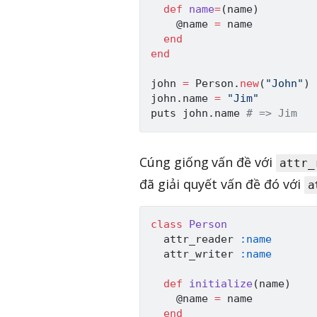
def
name
=
(
name
)
@name
=
 name

end
end
john 
=
Person
.
new
(
"John"
)
john
.
name 
=
"Jim"
puts john
.
name 
# => Jim
Cúng giống vấn đề với
attr_
đã giải quyết vấn đề đó với
a
class
Person
  attr_reader 
:name
  attr_writer 
:name
def
initialize
(
name
)
@name
=
 name

end