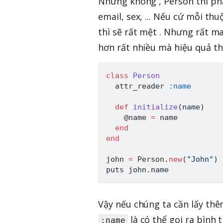
Nhưng không , Person thì ph
email, sex, ... Nếu cứ mỗi th
thì sẽ rất mệt . Nhưng rất m
hơn rất nhiều mà hiệu quả th
class
Person
  attr_reader 
:name
def
initialize
(
name
)
@name
=
 name

end
end
john 
=
Person
.
new
(
"John"
)
puts john
.
Vậy nếu chúng ta cần lấy thêm
là có thể gọi ra bình
:name