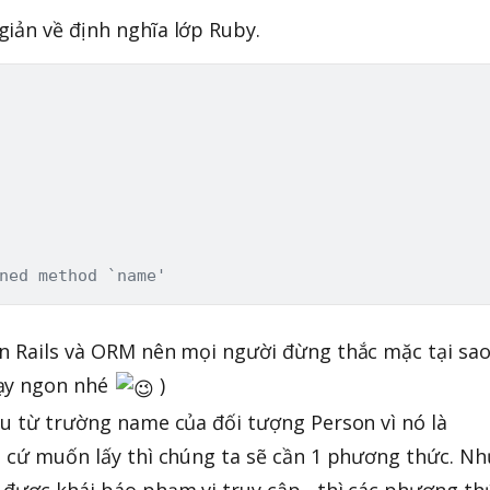
iản về định nghĩa lớp Ruby.
ned method `name'
ến Rails và ORM nên mọi người đừng thắc mặc tại sa
hạy ngon nhé
)
ệu từ trường name của đối tượng Person vì nó là
n cứ muốn lấy thì chúng ta sẽ cần 1 phương thức. Nh