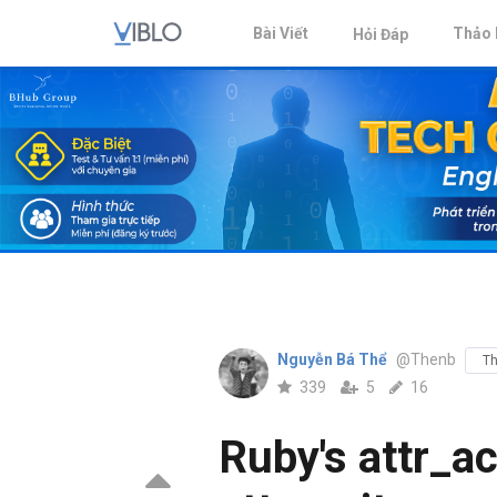
Bài Viết
Thảo 
Hỏi Đáp
Nguyễn Bá Thể
@Thenb
Th
339
5
16
Ruby's attr_a