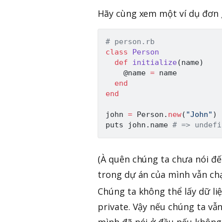
Hãy cùng xem một ví dụ đơn g
# person.rb
class
Person
def
initialize
(
name
)
@name
=
 name

end
end
john 
=
Person
.
new
(
"John"
)
puts john
.
name 
# => undefi
(À quên chúng ta chưa nói đ
trong dự án của mình vẫn c
Chúng ta không thể lấy dữ li
private. Vậy nếu chúng ta vẫ