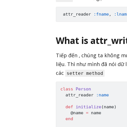
 attr_reader 
:fname
,
:lnam
What is attr_wri
Tiếp đến , chúng ta không m
liệu. Thì như mình đã nói dữ 
các
setter method
class
Person
  attr_reader 
:name
def
initialize
(
name
)
@name
=
 name

end