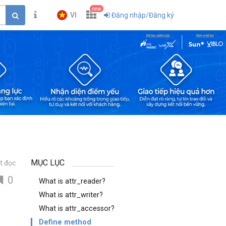
new
VI
Đăng nhập/Đăng ký
MỤC LỤC
t đọc
0
What is attr_reader?
What is attr_writer?
What is attr_accessor?
Define method