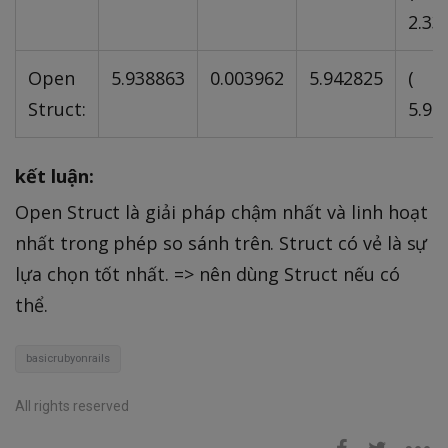
2.33
Open
5.938863
0.003962
5.942825
(
Struct:
5.99
kết luận:
Open Struct là giải pháp chậm nhất và linh hoạt
nhất trong phép so sánh trên. Struct có vẻ là sự
lựa chọn tốt nhất. => nên dùng Struct nếu có
thể.
basicrubyonrails
All rights reserved