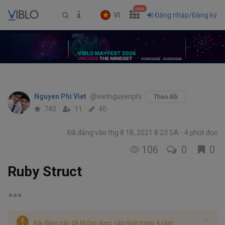
new
VI
Đăng nhập/Đăng ký
Nguyen Phi Viet
@vietnguyenphi
Theo dõi
740
11
40
Đã đăng vào thg 8 18, 2021 8:23 SA
4 phút đọc
106
0
0
Ruby Struct
Bài đăng này đã không được cập nhật trong 4 năm