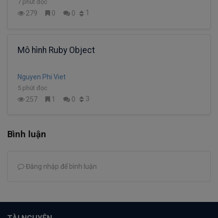
7 phút đọc
1
279
0
0
Mô hình Ruby Object
Nguyen Phi Viet
5 phút đọc
3
257
1
0
Bình luận
Đăng nhập để bình luận