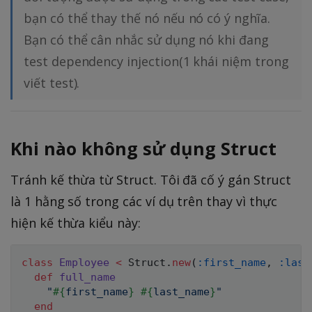
bạn có thể thay thế nó nếu nó có ý nghĩa.
Bạn có thể cân nhắc sử dụng nó khi đang
test dependency injection(1 khái niệm trong
viết test).
Khi nào không sử dụng Struct
Tránh kế thừa từ Struct. Tôi đã cố ý gán Struct
là 1 hằng số trong các ví dụ trên thay vì thực
hiện kế thừa kiểu này:
class
Employee
<
Struct
.
new
(
:first_name
,
:last
def
full_name
"
#{
first_name
}
#{
last_name
}
"
end