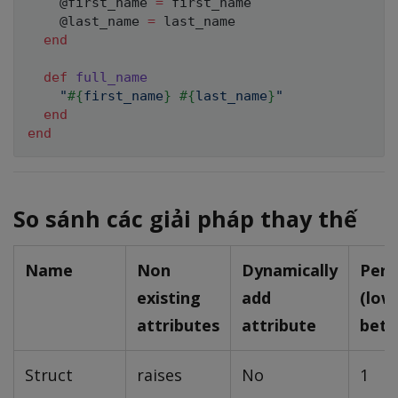
@first_name
=
 first_name

@last_name
=
 last_name

end
def
full_name
"
#{
first_name
}
#{
last_name
}
"
end
end
So sánh các giải pháp thay thế
Name
Non
Dynamically
Perf
existing
add
(lowe
attributes
attribute
bett
Struct
raises
No
1