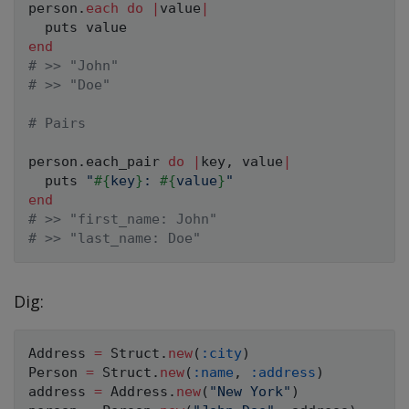
person
.
each
do
|
value
|
end
# >> "John"
# >> "Doe"
# Pairs
person
.
each_pair 
do
|
key
,
 value
|
  puts 
"
#{
key
}
: 
#{
value
}
"
end
# >> "first_name: John"
# >> "last_name: Doe"
Dig:
Address
=
Struct
.
new
(
:city
)
Person
=
Struct
.
new
(
:name
,
:address
)
address 
=
Address
.
new
(
"New York"
)