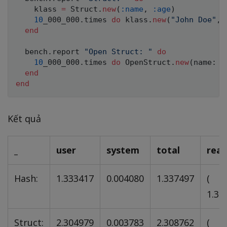
    klass 
=
Struct
.
new
(
:name
,
:age
)
10
_000_000
.
times 
do
 klass
.
new
(
"John Doe"
,
end
  bench
.
report 
"Open Struct: "
do
10
_000_000
.
times 
do
OpenStruct
.
new
(
name
:
"
end
end
Kết quả
_
user
system
total
real
Hash:
1.333417
0.004080
1.337497
(
1.35
Struct:
2.304979
0.003783
2.308762
(