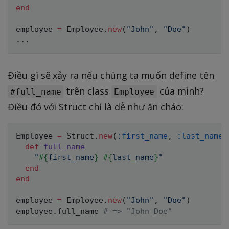
end
employee 
=
Employee
.
new
(
"John"
,
"Doe"
)
.
.
.
Điều gì sẽ xảy ra nếu chúng ta muốn define tên
trên class
của mình?
#full_name
Employee
Điều đó với Struct chỉ là dễ như ăn cháo:
Employee
=
Struct
.
new
(
:first_name
,
:last_name
)
def
full_name
"
#{
first_name
}
#{
last_name
}
"
end
end
employee 
=
Employee
.
new
(
"John"
,
"Doe"
)
employee
.
full_name 
# => "John Doe"