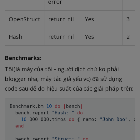
error
OpenStruct
return nil
Yes
3
Hash
return nil
Yes
2
Benchmarks:
Tôi(là máy của tôi - người dịch chứ ko phải
blogger nha, máy tác giả yếu vc) đã sử dụng
code sau để đo hiệu suất của các giải pháp trên:
Benchmark
.
bm 
10
do
|
bench
|
  bench
.
report 
"Hash: "
do
10
_000_000
.
times 
do
{
 name
:
"John Doe"
,
 ci
end
  bench
.
report 
"Struct: "
do