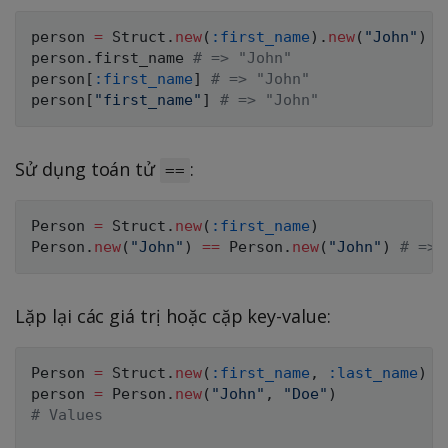
person 
=
Struct
.
new
(
:first_name
)
.
new
(
"John"
)
person
.
first_name 
# => "John"
person
[
:first_name
]
# => "John"
person
[
"first_name"
]
# => "John"
Sử dụng toán tử
:
==
Person
=
Struct
.
new
(
:first_name
)
Person
.
new
(
"John"
)
==
Person
.
new
(
"John"
)
# => 
Lặp lại các giá trị hoặc cặp key-value:
Person
=
Struct
.
new
(
:first_name
,
:last_name
)
person 
=
Person
.
new
(
"John"
,
"Doe"
)
# Values