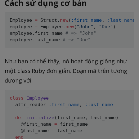
Cách sử dụng cơ bản
Employee
=
Struct
.
new
(
:first_name
,
:last_name
)
employee 
=
Employee
.
new
(
"John"
,
"Doe"
)
employee
.
first_name 
# => "John"
employee
.
last_name 
# => "Doe"
Như bạn có thể thấy, nó hoạt động giống như
một class Ruby đơn giản. Đoạn mã trên tương
đương với:
class
Employee
  attr_reader 
:first_name
,
:last_name
def
initialize
(
first_name
,
 last_name
)
@first_name
=
 first_name

@last_name
=
 last_name

end