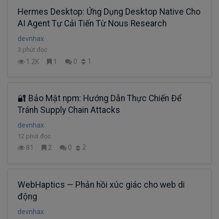
Hermes Desktop: Ứng Dụng Desktop Native Cho
AI Agent Tự Cải Tiến Từ Nous Research
devnhax
3 phút đọc
1
1.2K
1
0
🔐 Bảo Mật npm: Hướng Dẫn Thực Chiến Để
Tránh Supply Chain Attacks
devnhax
12 phút đọc
2
81
2
0
WebHaptics — Phản hồi xúc giác cho web di
động
devnhax