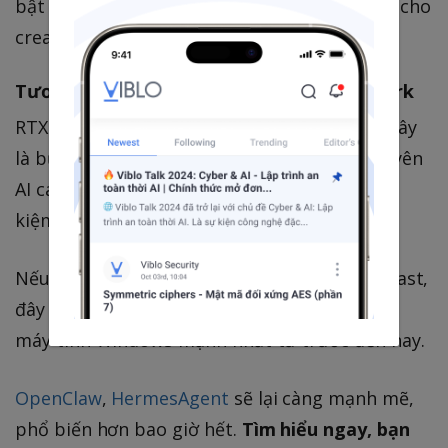
bật – thiết kế mỏng nhẹ, hiệu suất cao dành cho
creative pro và world makers.
Tương Lai Đã Đến Với Windows + RTX Spark
RTX Spark không chỉ là một con chip mới – đây
là bước tiến lớn đưa Windows PC vào kỷ nguyên
AI cá nhân thực thụ: mạnh mẽ, di động, tiết
kiệm pin và cực kỳ thông minh.
Nếu bạn là developer, creator hay AI enthusiast,
đây chính là lúc để nâng cấp lên những chiếc
máy tính Windows mạnh nhất từ trước đến nay.
OpenClaw
,
HermesAgent
sẽ lại càng mạnh mẽ,
phổ biến hơn bao giờ hết.
Tìm hiểu ngay, bạn