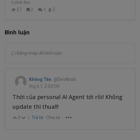
3 phút đọc
2
57
2
1
Bình luận
Đăng nhập để bình luận
Không Tên
@DevNhaX
thg 6 1, 2:03 CH
Thời của personal AI Agent tới rồi! Không
update thì thua!!!
0
|
Trả lời
Chia sẻ