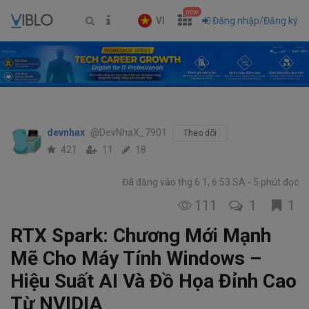
new
VI
Đăng nhập/Đăng ký
devnhax
@DevNhaX_7901
Theo dõi
421
11
18
Đã đăng vào thg 6 1, 6:53 SA
5 phút đọc
111
1
1
RTX Spark: Chương Mới Mạnh
Mẽ Cho Máy Tính Windows –
Hiệu Suất AI Và Đồ Họa Đỉnh Cao
Từ NVIDIA