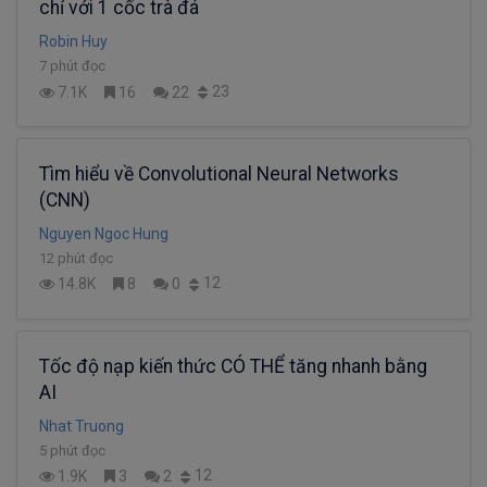
chỉ với 1 cốc trà đá
Robin Huy
7 phút đọc
23
7.1K
16
22
Tìm hiểu về Convolutional Neural Networks
(CNN)
Nguyen Ngoc Hung
12 phút đọc
12
14.8K
8
0
Tốc độ nạp kiến thức CÓ THỂ tăng nhanh bằng
AI
Nhat Truong
5 phút đọc
12
1.9K
3
2