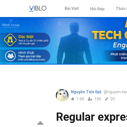
Bài Viết
Thảo 
Hỏi Đáp
Nguyễn Tiến Đạt
@nguyen.tie
1.6K
106
20
Regular expre