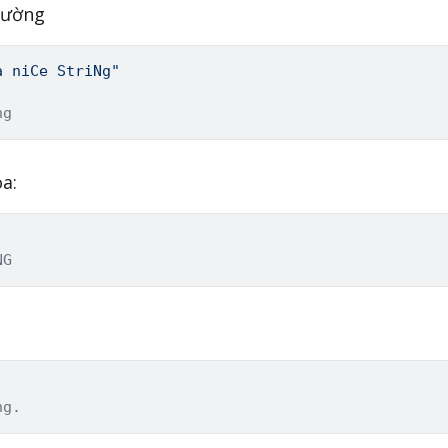
hường
a niCe StriNg"
ng
a:
NG
n
)
ng.