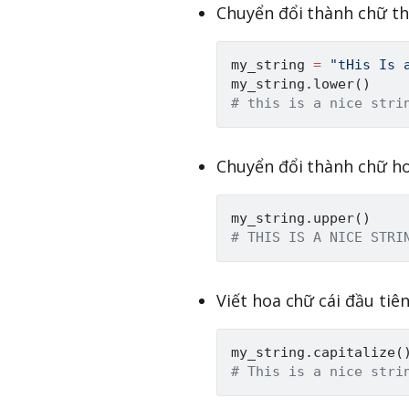
Chuyển đổi thành chữ t
my_string 
=
"tHis Is 
my_string
.
lower
(
)
# this is a nice stri
Chuyển đổi thành chữ ho
my_string
.
upper
(
)
# THIS IS A NICE STRI
Viết hoa chữ cái đầu tiê
my_string
.
capitalize
(
# This is a nice stri