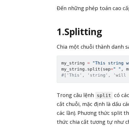
Đến những phép toán cao cấ
1.Splitting
Chia một chuỗi thành danh sác
my_string 
=
"This string w
my_string
.
split
(
sep
=
" "
,
 m
#['This', 'string', 'will 
Trong câu lệnh
có các
split
cắt chuỗi, mặc định là dấu các
các lần). Phương thức split t
thức chia cắt tương tự như ch