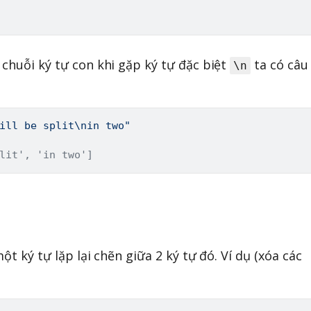
 chuỗi ký tự con khi gặp ký tự đặc biệt
ta có câu
\n
ill be split\nin two"
lit', 'in two']
ột ký tự lặp lại chẽn giữa 2 ký tự đó. Ví dụ (xóa các