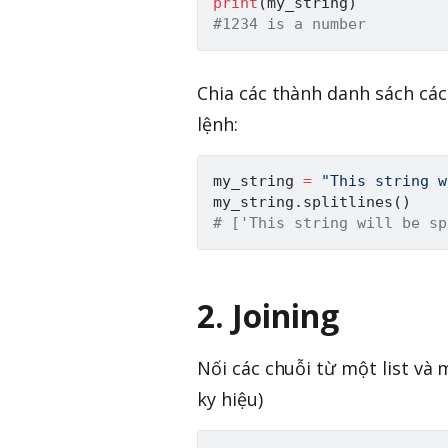
print
(
my_string
)
#1234 is a number
Chia các thành danh sách các
lệnh:
my_string 
=
"This string w
my_string
.
splitlines
(
)
# ['This string will be sp
2. Joining
Nối các chuỗi từ một list và m
ky hiệu)