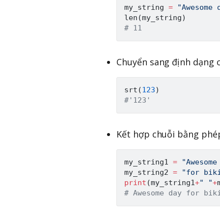
my_string 
=
"Awesome 
len
(
my_string
)
# 11
Chuyển sang định dạng 
srt
(
123
)
#'123'
Kết hợp chuỗi bằng phé
my_string1 
=
"Awesome
my_string2 
=
"for bik
print
(
my_string1
+
" "
+
# Awesome day for bik