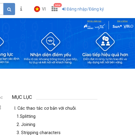
new
VI
Đăng nhập/Đăng ký
MỤC LỤC
ọc
3
I. Các thao tác cơ bản với chuỗi.
1.Splitting
2. Joining
3. Stripping characters