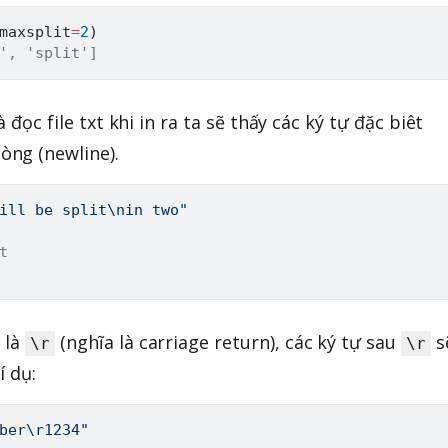
maxsplit
=
2
)
', 'split']
à đọc file txt khi in ra ta sẽ thấy các ký tự đặc biêt
òng (newline).
ill be split\nin two"
t
 là
(nghĩa là carriage return), các ký tự sau
s
\r
\r
í dụ:
ber\r1234"