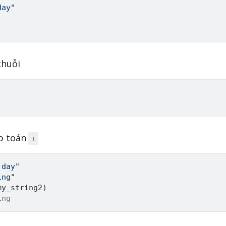
day"
chuỗi
p toán
+
 day"
ing"
my_string2
)
ing