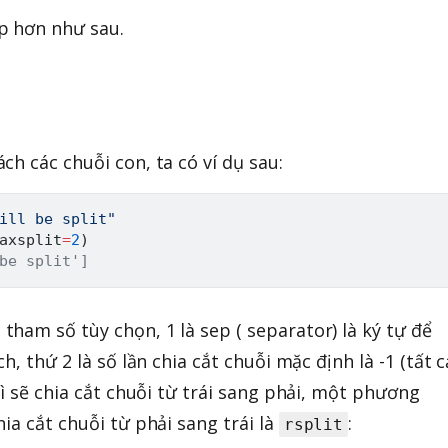
p hơn như sau.
h các chuỗi con, ta có ví dụ sau:
ill be split"
axsplit
=
2
)
be split']
 tham số tùy chọn, 1 là sep ( separator) là ký tự để
h, thứ 2 là số lần chia cắt chuỗi mặc định là -1 (tất c
hì sẽ chia cắt chuỗi từ trái sang phải, một phương
ia cắt chuỗi từ phải sang trái là
:
rsplit