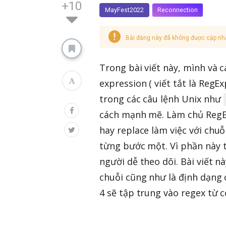
+10
MayFest2022
Reconnection
Bài đăng này đã không được cập nh
Trong bài viết này, mình và 
expression ( viết tắt là RegE
trong các câu lệnh Unix như
cách mạnh mẽ. Làm chủ RegEx
hay replace làm việc với chu
từng bước một. Vì phần này 
người dễ theo dõi. Bài viết n
chuỗi cũng như là định dạng c
4 sẽ tập trung vào regex từ 