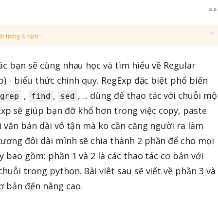
ật trong 4 năm
các bạn sẽ cùng nhau học và tìm hiểu về Regular
xp) - biểu thức chính quy. RegExp đặc biệt phổ biến
,
,
, ... dùng để thao tác với chuỗi mộ
grep
find
sed
p sẽ giúp bạn đỡ khổ hơn trong việc copy, paste
ỗi văn bản dài vô tận mà ko cần căng người ra làm
tương đôi dài mình sẽ chia thành 2 phần để cho mọi
ày bao gồm: phần 1 và 2 là các thao tác cơ bản với
huỗi trong python. Bài viêt sau sẽ viết về phần 3 và
cơ bản đến nâng cao.