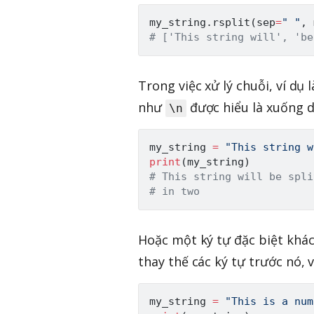
my_string
.
rsplit
(
sep
=
" "
,
 
# ['This string will', 'be
Trong việc xử lý chuỗi, ví dụ l
như
được hiểu là xuống d
\n
my_string 
=
"This string w
print
(
my_string
)
# This string will be spli
# in two
Hoặc một ký tự đặc biệt khác
thay thế các ký tự trước nó, v
my_string 
=
"This is a num