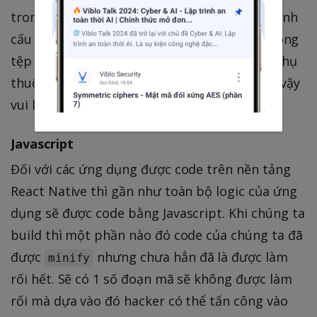
trong ứng dụng của mình. Bạn sẽ cần phải định
cấu hình các ngoại lệ cho các gói firebase trong
tệp
proguard-rules.pro
của mình. Điều này phụ
thuộc vào gói firebase bạn đang sử dụng, vì vậy
vui lòng kiểm tra tài liệu firebase.
Javascript
Đối với các ứng dụng được code trên nền tảng
React Native thì gần như toàn bộ logic của ứng
dụng sẽ được code bằng Javascript. Khi chúng ta
build thì một phần nào đó code của chúng ta đã
được
nhưng chưa hẳn đã là được làm
minify
rối hết. Sẽ có 1 số đoạn mã sẽ không được làm
rối mà dựa vào đó hacker có thể tấn công vào