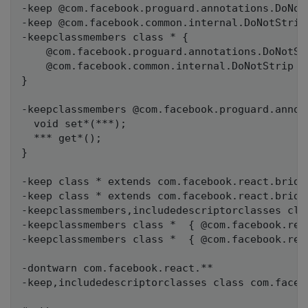
-keep @com.facebook.proguard.annotations.DoNotS
-keep @com.facebook.common.internal.DoNotStrip 
-keepclassmembers class * {

    @com.facebook.proguard.annotations.DoNotStr
    @com.facebook.common.internal.DoNotStrip *;
}

-keepclassmembers @com.facebook.proguard.annot
  void set*(***);

  *** get*();

}

-keep class * extends com.facebook.react.bridg
-keep class * extends com.facebook.react.bridge
-keepclassmembers,includedescriptorclasses cla
-keepclassmembers class *  { @com.facebook.rea
-keepclassmembers class *  { @com.facebook.rea
-dontwarn com.facebook.react.**

-keep,includedescriptorclasses class com.faceb