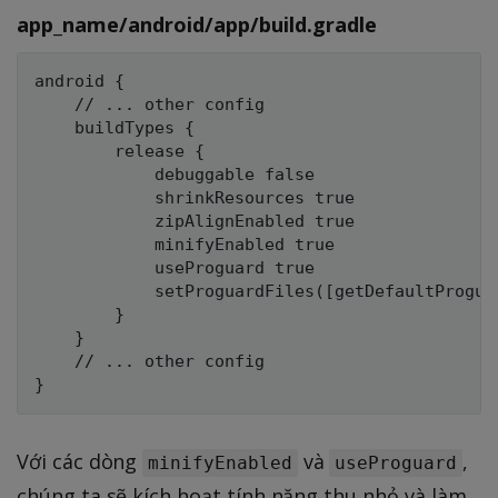
app_name/android/app/build.gradle
android {

    // ... other config

    buildTypes {

        release {

            debuggable false

            shrinkResources true

            zipAlignEnabled true

            minifyEnabled true

            useProguard true

            setProguardFiles([getDefaultProgua
        }

    }

    // ... other config

Với các dòng
và
,
minifyEnabled
useProguard
chúng ta sẽ kích hoạt tính năng thu nhỏ và làm