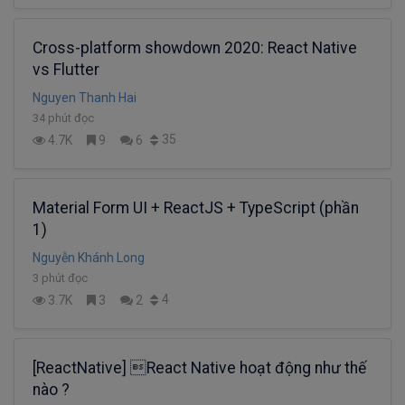
Cross-platform showdown 2020: React Native
vs Flutter
Nguyen Thanh Hai
34 phút đọc
35
4.7K
9
6
Material Form UI + ReactJS + TypeScript (phần
1)
Nguyễn Khánh Long
3 phút đọc
4
3.7K
3
2
[ReactNative] React Native hoạt động như thế
nào ?