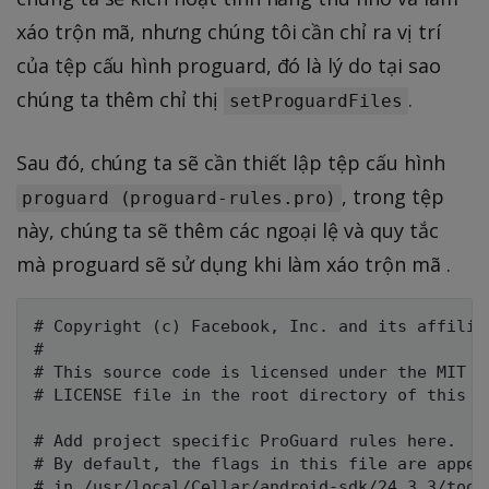
xáo trộn mã, nhưng chúng tôi cần chỉ ra vị trí
của tệp cấu hình proguard, đó là lý do tại sao
chúng ta thêm chỉ thị
.
setProguardFiles
Sau đó, chúng ta sẽ cần thiết lập tệp cấu hình
, trong tệp
proguard (proguard-rules.pro)
này, chúng ta sẽ thêm các ngoại lệ và quy tắc
mà proguard sẽ sử dụng khi làm xáo trộn mã .
# Copyright (c) Facebook, Inc. and its affiliat
#

# This source code is licensed under the MIT li
# LICENSE file in the root directory of this so
# Add project specific ProGuard rules here.

# By default, the flags in this file are append
# in /usr/local/Cellar/android-sdk/24.3.3/tool