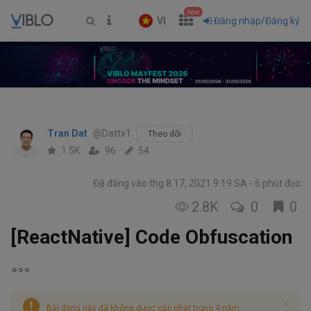
new
VI
Đăng nhập/Đăng ký
Tran Dat
@Dattx1
Theo dõi
1.5K
96
54
Đã đăng vào thg 8 17, 2021 9:19 SA
6 phút đọc
2.8K
0
0
[ReactNative] Code Obfuscation
Bài đăng này đã không được cập nhật trong 4 năm