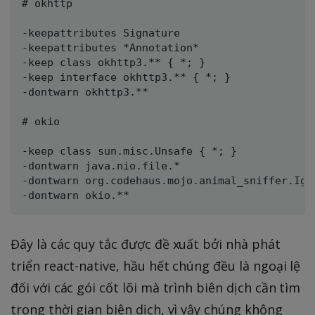
# okhttp

-keepattributes Signature

-keepattributes *Annotation*

-keep class okhttp3.** { *; }

-keep interface okhttp3.** { *; }

-dontwarn okhttp3.**

# okio

-keep class sun.misc.Unsafe { *; }

-dontwarn java.nio.file.*

-dontwarn org.codehaus.mojo.animal_sniffer.Igno
Đây là các quy tắc được đề xuất bởi nhà phát
triển react-native, hầu hết chúng đều là ngoại lệ
đối với các gói cốt lõi mà trình biên dịch cần tìm
trong thời gian biên dịch, vì vậy chúng không