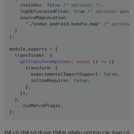
    runInDev
:
false
/* optional */
,
    logObfuscatedFiles
:
true
/* optional gener
    sourceMapLocation
:
"./index.android.bundle.map"
/* optional
}
)
;
module
.
exports 
=
{
  transformer
:
{
getTransformOptions
:
async
(
)
=>
(
{
      transform
:
{
        experimentalImportSupport
:
false
,
        inlineRequires
:
false
,
}
,
}
)
,
}
,
...
jsoMetroPlugin
,
}
;
Để có thể sử dụng thêm nhiều option các bạn có