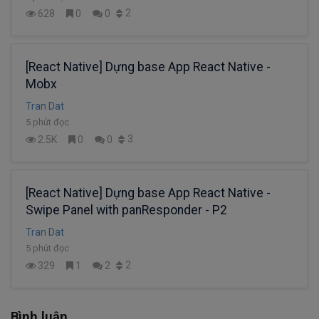
2
628
0
0
[React Native] Dựng base App React Native -
Mobx
Tran Dat
5 phút đọc
3
2.5K
0
0
[React Native] Dựng base App React Native -
Swipe Panel with panResponder - P2
Tran Dat
5 phút đọc
2
329
1
2
Bình luận