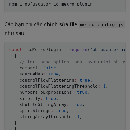
Các bạn chỉ cần chỉnh sửa file
metro.config.js
như sau
const
 jsoMetroPlugin 
=
require
(
"obfuscator-io-
{
// for these option look javascript-obfusc
    compact
:
false
,
    sourceMap
:
true
,
    controlFlowFlattening
:
true
,
    controlFlowFlatteningThreshold
:
1
,
    numbersToExpressions
:
true
,
    simplify
:
true
,
    shuffleStringArray
:
true
,
    splitStrings
:
true
,
    stringArrayThreshold
:
1
,
}
,
{