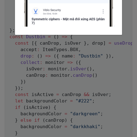
  textAlign
:
"center"
,
  fontSize
:
"1rem"
,
  lineHeight
:
"normal"
,
  float
:
"left"
}
;
const
Dustbin
=
(
)
=>
{
const
[
{
 canDrop
,
 isOver 
}
,
 drop
]
=
useDrop
(
    accept
:
 ItemTypes
.
BOX
,
drop
:
(
)
=>
(
{
 name
:
"Dustbin"
}
)
,
collect
:
monitor
=>
(
{
      isOver
:
 monitor
.
isOver
(
)
,
      canDrop
:
 monitor
.
canDrop
(
)
}
)
}
)
;
const
 isActive 
=
 canDrop 
&&
 isOver
;
let
 backgroundColor 
=
"#222"
;
if
(
isActive
)
{
    backgroundColor 
=
"darkgreen"
;
}
else
if
(
canDrop
)
{
    backgroundColor 
=
"darkkhaki"
;
}