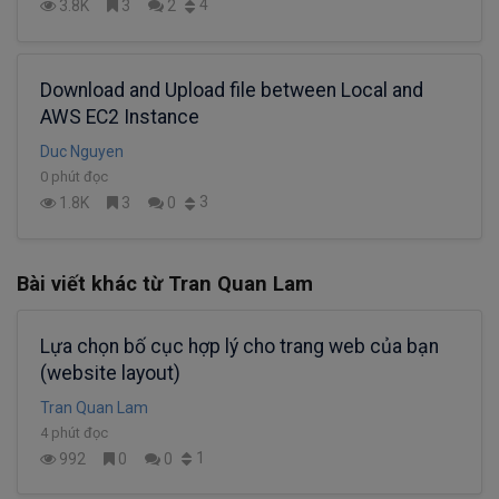
4
3.8K
3
2
Download and Upload file between Local and
AWS EC2 Instance
Duc Nguyen
0 phút đọc
3
1.8K
3
0
Bài viết khác từ Tran Quan Lam
Lựa chọn bố cục hợp lý cho trang web của bạn
(website layout)
Tran Quan Lam
4 phút đọc
1
992
0
0