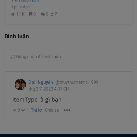
Tran Quan Lam
3 phút đọc
2
1.1K
0
0
Bình luận
Đăng nhập để bình luận
Doll Nguyễn
@thuythumattroi1999
thg 2 7, 2023 4:31 CH
ItemType là gì bạn
0
|
Trả lời
Chia sẻ