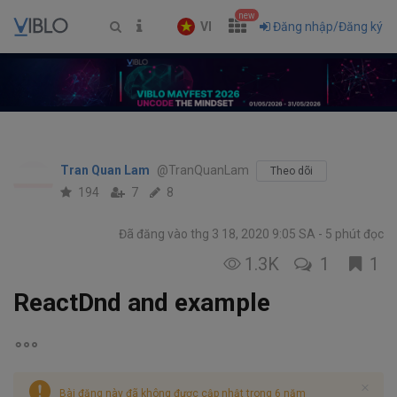
new
VI
Đăng nhập/Đăng ký
Tran Quan Lam
@TranQuanLam
Theo dõi
194
7
8
Đã đăng vào thg 3 18, 2020 9:05 SA
5 phút đọc
1.3K
1
1
ReactDnd and example
Bài đăng này đã không được cập nhật trong 6 năm