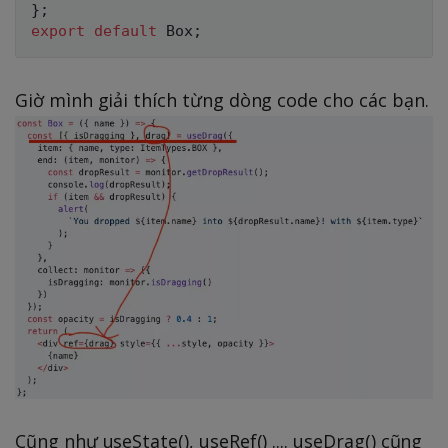
}
;
export
default
 Box
;
Giờ mình giải thích từng dòng code cho các bạn.
Cũng như useState(), useRef() .... useDrag() cũng