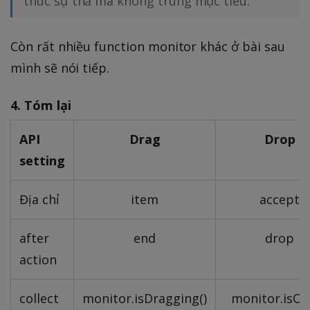
thúc sự thả mà không trúng mục tiêu.
Còn rất nhiều function monitor khác ở bài sau
mình sẽ nói tiếp.
4. Tóm lại
API
Drag
Drop
setting
Địa chỉ
item
accept
after
end
drop
action
collect
monitor.isDragging()
monitor.isOv