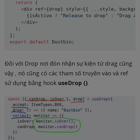
return
(
<
div ref
=
{
drop
}
 style
=
{
{
...
style
,
 backgro
{
isActive 
?
"Release to drop"
:
"Drag a 
<
/
div
>
)
;
}
;
export
default
 Dustbin
;
Đối với Drop nơi đón nhận sự kiện từ drag cũng
vậy , nó cũng có các tham số truyền vào và ref
sử dụng bằng hook
useDrop ()
.