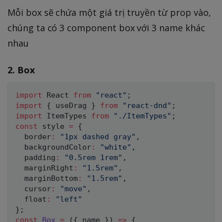
Mỗi box sẽ chứa một giá trị truyền từ prop vào,
chúng ta có 3 component box với 3 name khác
nhau
2. Box
import
 React 
from
"react"
;
import
{
 useDrag 
}
from
"react-dnd"
;
import
 ItemTypes 
from
"./ItemTypes"
;
const
 style 
=
{
  border
:
"1px dashed gray"
,
  backgroundColor
:
"white"
,
  padding
:
"0.5rem 1rem"
,
  marginRight
:
"1.5rem"
,
  marginBottom
:
"1.5rem"
,
  cursor
:
"move"
,
  float
:
"left"
}
;
const
Box
=
(
{
 name 
}
)
=>
{