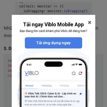
Tải ngay Viblo Mobile App
Những bài sau mình sẽ giới thiệu các function
Bạn đang tìm cách khám phá Viblo dễ dàng hơn?
monitor khác
Tải ứng dụng ngay
3. Dustbin
import
 React 
from
"react"
;
import
{
 useDrop 
}
from
"react-dnd"
;
import
 ItemTypes 
from
"./ItemTypes"
;
const
 style 
=
{
  height
:
"12rem"
,
  width
:
"12rem"
,
  marginRight
:
"1.5rem"
,
  marginBottom
:
"1.5rem"
,
  color
:
"white"
,
  padding
:
"1rem"
,