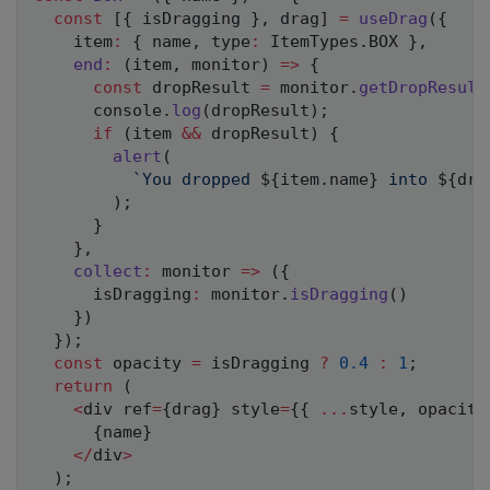
const
[
{
 isDragging 
}
,
 drag
]
=
useDrag
(
{
    item
:
{
 name
,
 type
:
 ItemTypes
.
BOX
}
,
end
:
(
item
,
 monitor
)
=>
{
const
 dropResult 
=
 monitor
.
getDropResult
      console
.
log
(
dropResult
)
;
if
(
item 
&&
 dropResult
)
{
alert
(
`
You dropped 
${
item
.
name
}
 into 
${
dro
)
;
}
}
,
collect
:
monitor
=>
(
{
      isDragging
:
 monitor
.
isDragging
(
)
}
)
}
)
;
const
 opacity 
=
 isDragging 
?
0.4
:
1
;
return
(
<
div ref
=
{
drag
}
 style
=
{
{
...
style
,
 opacity
{
name
}
<
/
div
>
)
;