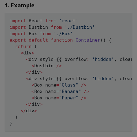
1. Example
import
 React 
from
'react'
import
 Dustbin 
from
'./Dustbin'
import
 Box 
from
'./Box'
export
default
function
Container
(
)
{
return
(
<
div
>
<
div style
=
{
{
 overflow
:
'hidden'
,
 clear
:
<
Dustbin 
/
>
<
/
div
>
<
div style
=
{
{
 overflow
:
'hidden'
,
 clear
:
<
Box name
=
"Glass"
/
>
<
Box name
=
"Banana"
/
>
<
Box name
=
"Paper"
/
>
<
/
div
>
<
/
div
>
)
}