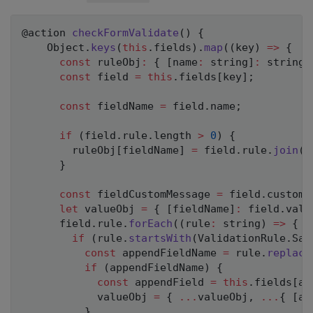
@action 
checkFormValidate
(
)
{
    Object
.
keys
(
this
.
fields
)
.
map
(
(
key
)
=>
{
const
 ruleObj
:
{
[
name
:
 string
]
:
 string 
const
 field 
=
this
.
fields
[
key
]
;
const
 fieldName 
=
 field
.
name
;
if
(
field
.
rule
.
length 
>
0
)
{
        ruleObj
[
fieldName
]
=
 field
.
rule
.
join
(
'
}
const
 fieldCustomMessage 
=
 field
.
customM
let
 valueObj 
=
{
[
fieldName
]
:
 field
.
valu
      field
.
rule
.
forEach
(
(
rule
:
 string
)
=>
{
if
(
rule
.
startsWith
(
ValidationRule
.
Sam
const
 appendFieldName 
=
 rule
.
replace
if
(
appendFieldName
)
{
const
 appendField 
=
this
.
fields
[
ap
            valueObj 
=
{
...
valueObj
,
...
{
[
ap
}