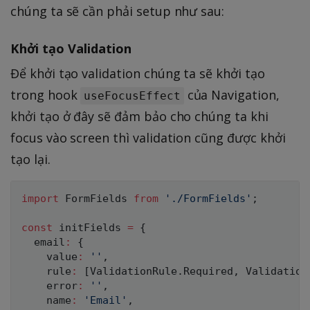
chúng ta sẽ cần phải setup như sau:
Khởi tạo Validation
Để khởi tạo validation chúng ta sẽ khởi tạo
trong hook
của Navigation,
useFocusEffect
khởi tạo ở đây sẽ đảm bảo cho chúng ta khi
focus vào screen thì validation cũng được khởi
tạo lại.
import
 FormFields 
from
'./FormFields'
;
const
 initFields 
=
{
  email
:
{
    value
:
''
,
    rule
:
[
ValidationRule
.
Required
,
 Validation
    error
:
''
,
    name
:
'Email'
,