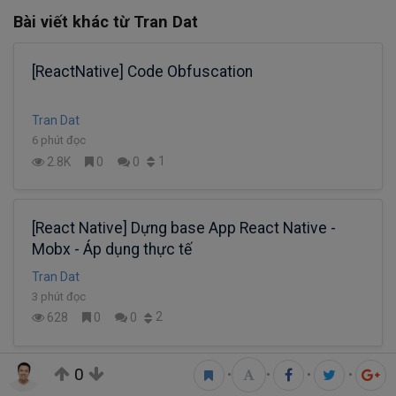
Bài viết khác từ Tran Dat
[ReactNative] Code Obfuscation
Tran Dat
6 phút đọc
1
2.8K
0
0
[React Native] Dựng base App React Native -
Mobx - Áp dụng thực tế
Tran Dat
3 phút đọc
2
628
0
0
0
•
•
•
•
[React Native] Dựng base App React Native -