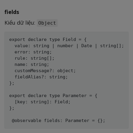
fields
Kiểu dữ liệu:
Object
export declare type Field = {

  value: string | number | Date | string[];

  error: string;

  rule: string[];

  name: string;

  customMessage?: object;

  fieldAlias?: string;

};

export declare type Parameter = {

  [key: string]: Field;

};
