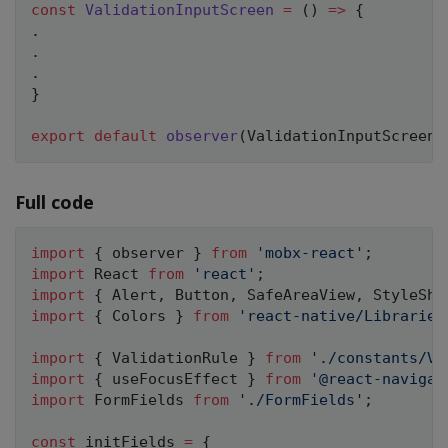
const
ValidationInputScreen
=
(
)
=>
{
.
.
.
}
export
default
observer
(
ValidationInputScreen
)
Full code
import
{
 observer 
}
from
'mobx-react'
;
import
 React 
from
'react'
;
import
{
 Alert
,
 Button
,
 SafeAreaView
,
 StyleShe
import
{
 Colors 
}
from
'react-native/Libraries
import
{
 ValidationRule 
}
from
'./constants/Va
import
{
 useFocusEffect 
}
from
'@react-navigat
import
 FormFields 
from
'./FormFields'
;
const
 initFields 
=
{