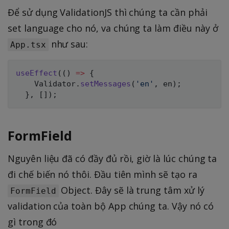
Để sử dụng ValidationJS thì chúng ta cần phải
set language cho nó, va chúng ta làm điều này ở
như sau:
App.tsx
useEffect
(
(
)
=>
{
    Validator
.
setMessages
(
'en'
,
 en
)
;
}
,
[
]
)
;
FormField
Nguyên liệu đã có đầy đủ rồi, giờ là lúc chúng ta
đi chế biến nó thôi. Đầu tiên mình sẽ tạo ra
Object. Đây sẽ là trung tâm xử lý
FormField
validation của toàn bộ App chúng ta. Vậy nó có
gì trong đó