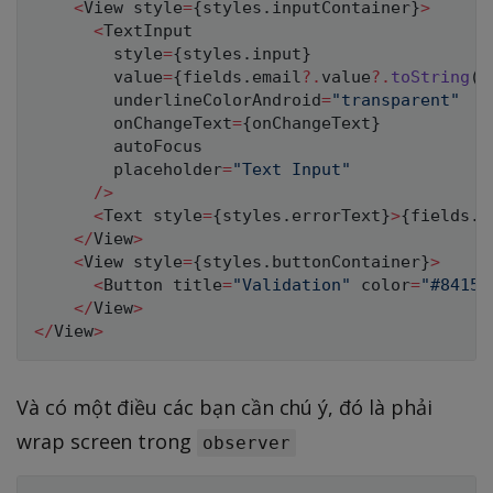
<
View style
=
{
styles
.
inputContainer
}
>
<
TextInput

        style
=
{
styles
.
input
}
        value
=
{
fields
.
email
?.
value
?.
toString
(
)
        underlineColorAndroid
=
"transparent"
        onChangeText
=
{
onChangeText
}
        autoFocus

        placeholder
=
"Text Input"
/
>
<
Text style
=
{
styles
.
errorText
}
>
{
fields
.
e
<
/
View
>
<
View style
=
{
styles
.
buttonContainer
}
>
<
Button title
=
"Validation"
 color
=
"#84158
<
/
View
>
<
/
View
>
Và có một điều các bạn cần chú ý, đó là phải
wrap screen trong
observer