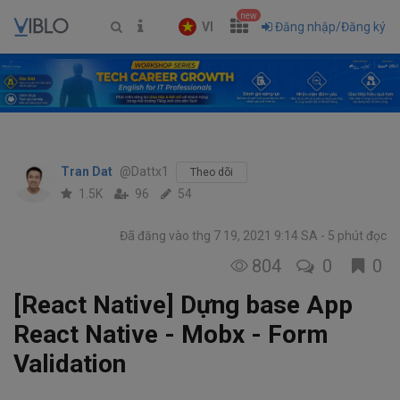
new
VI
Đăng nhập/Đăng ký
Tran Dat
@Dattx1
Theo dõi
1.5K
96
54
Đã đăng vào thg 7 19, 2021 9:14 SA
5 phút đọc
804
0
0
[React Native] Dựng base App
React Native - Mobx - Form
Validation