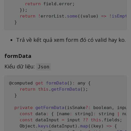
return
 field
.
error
;
}
)
;
return
!
errorList
.
some
(
(
value
)
=>
!
isEmpty
}
Trả về kết quả xem form đó có valid hay ko.
formData
Kiểu dữ liệu:
Json
@computed 
get
formData
(
)
:
 any 
{
return
this
.
getFormData
(
)
;
}
private
getFormData
(
isSnake
?
:
 boolean
,
 input
const
 data
:
{
[
name
:
 string
]
:
 string 
|
 num
const
 dataInput 
=
 input 
??
this
.
fields
;
    Object
.
keys
(
dataInput
)
.
map
(
(
key
)
=>
{