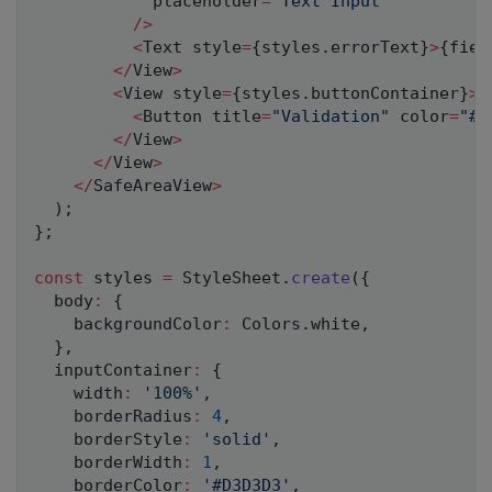
            placeholder
=
"Text Input"
/
>
<
Text style
=
{
styles
.
errorText
}
>
{
fiel
<
/
View
>
<
View style
=
{
styles
.
buttonContainer
}
>
<
Button title
=
"Validation"
 color
=
"#8
<
/
View
>
<
/
View
>
<
/
SafeAreaView
>
)
;
}
;
const
 styles 
=
 StyleSheet
.
create
(
{
  body
:
{
    backgroundColor
:
 Colors
.
white
,
}
,
  inputContainer
:
{
    width
:
'100%'
,
    borderRadius
:
4
,
    borderStyle
:
'solid'
,
    borderWidth
:
1
,
    borderColor
:
'#D3D3D3'
,