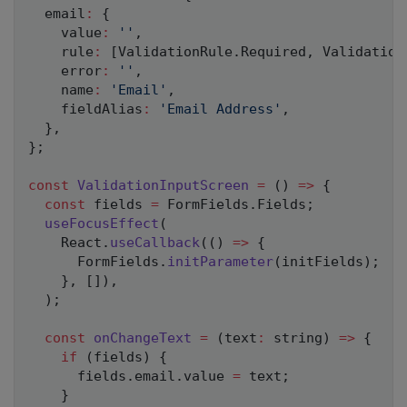
  email
:
{
    value
:
''
,
    rule
:
[
ValidationRule
.
Required
,
 Validation
    error
:
''
,
    name
:
'Email'
,
    fieldAlias
:
'Email Address'
,
}
,
}
;
const
ValidationInputScreen
=
(
)
=>
{
const
 fields 
=
 FormFields
.
Fields
;
useFocusEffect
(
    React
.
useCallback
(
(
)
=>
{
      FormFields
.
initParameter
(
initFields
)
;
}
,
[
]
)
,
)
;
const
onChangeText
=
(
text
:
 string
)
=>
{
if
(
fields
)
{
      fields
.
email
.
value 
=
 text
;
}