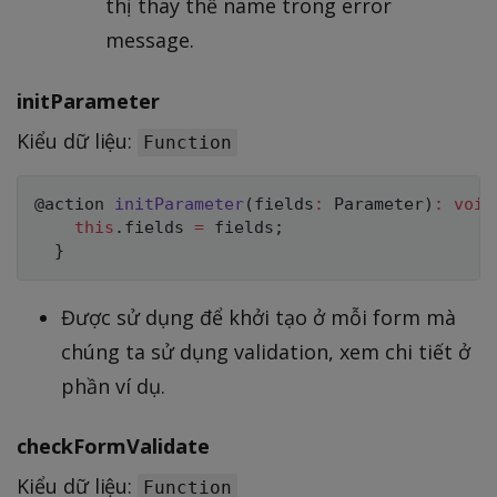
thị thay thế name trong error
message.
initParameter
Kiểu dữ liệu:
Function
@action 
initParameter
(
fields
:
 Parameter
)
:
void
this
.
fields 
=
 fields
;
}
Được sử dụng để khởi tạo ở mỗi form mà
chúng ta sử dụng validation, xem chi tiết ở
phần ví dụ.
checkFormValidate
Kiểu dữ liệu:
Function