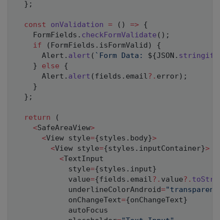
}
;
const
onValidation
=
(
)
=>
{
    FormFields
.
checkFormValidate
(
)
;
if
(
FormFields
.
isFormValid
)
{
      Alert
.
alert
(
`
Form Data: 
${
JSON
.
stringify
}
else
{
      Alert
.
alert
(
fields
.
email
?.
error
)
;
}
}
;
return
(
<
SafeAreaView
>
<
View style
=
{
styles
.
body
}
>
<
View style
=
{
styles
.
inputContainer
}
>
<
TextInput

            style
=
{
styles
.
input
}
            value
=
{
fields
.
email
?.
value
?.
toStri
            underlineColorAndroid
=
"transparent
            onChangeText
=
{
onChangeText
}
            autoFocus
