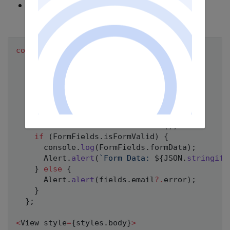
Mỗi lần Input thay đổi thì FormField sẽ
được cập nhật lại gía trị mới nhất.
const
onChangeText
=
(
text
:
 string
)
=>
{
if
(
fields
)
{
      fields
.
email
.
value 
=
 text
;
}
}
;
const
onValidation
=
(
)
=>
{
    FormFields
.
checkFormValidate
(
)
;
if
(
FormFields
.
isFormValid
)
{
      console
.
log
(
FormFields
.
formData
)
;
      Alert
.
alert
(
`
Form Data: 
${
JSON
.
stringify
}
else
{
      Alert
.
alert
(
fields
.
email
?.
error
)
;
}
}
;
<
View style
=
{
styles
.
body
}
>