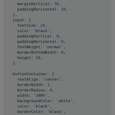
    marginVertical
:
30
,
    paddingHorizontal
:
20
,
}
,
  input
:
{
    fontSize
:
24
,
    color
:
'black'
,
    paddingVertical
:
0
,
    paddingHorizontal
:
0
,
    fontWeight
:
'normal'
,
    borderBottomWidth
:
0
,
    height
:
50
,
}
,
  buttonContainer
:
{
    textAlign
:
'center'
,
    borderWidth
:
1
,
    borderRadius
:
4
,
    width
:
'100%'
,
    backgroundColor
:
'white'
,
    color
:
'black'
,
    borderColor
:
'black'
,