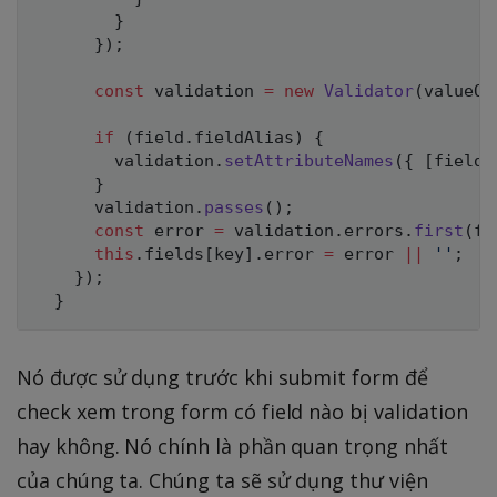
}
}
)
;
const
 validation 
=
new
Validator
(
valueOb
if
(
field
.
fieldAlias
)
{
        validation
.
setAttributeNames
(
{
[
fieldN
}
      validation
.
passes
(
)
;
const
 error 
=
 validation
.
errors
.
first
(
fi
this
.
fields
[
key
]
.
error 
=
 error 
||
''
;
}
)
;
}
Nó được sử dụng trước khi submit form để
check xem trong form có field nào bị validation
hay không. Nó chính là phần quan trọng nhất
của chúng ta. Chúng ta sẽ sử dụng thư viện