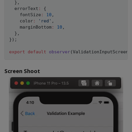
}
,
  errorText
:
{
    fontSize
:
10
,
    color
:
'red'
,
    marginBottom
:
10
,
}
,
}
)
;
export
default
observer
(
ValidationInputScreen
)
Screen Shoot