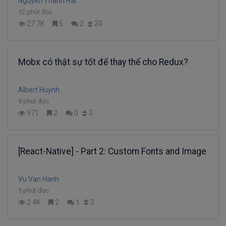
Nguyen Thanh Hai
12 phút đọc
20
27.7K
5
2
Mobx có thật sự tốt để thay thế cho Redux?
Albert Huynh
9 phút đọc
2
971
2
0
[React-Native] - Part 2: Custom Fonts and Image
Vu Van Hanh
5 phút đọc
2
2.4K
2
1