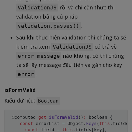
rồi và chỉ cần thực thi
ValidationJS
validation bằng cú pháp
.
validation.passes()
Sau khi thực hiện validation thì chúng ta sẽ
kiểm tra xem
có trả về
ValidationJS
nào không, có thì chúng
error message
ta sẽ lấy message đầu tiên và gán cho key
.
error
isFormValid
Kiểu dữ liệu:
Boolean
 @computed 
get
isFormValid
(
)
:
 boolean 
{
const
 errorList 
=
 Object
.
keys
(
this
.
fields
)
const
 field 
=
this
.
fields
[
key
]
;