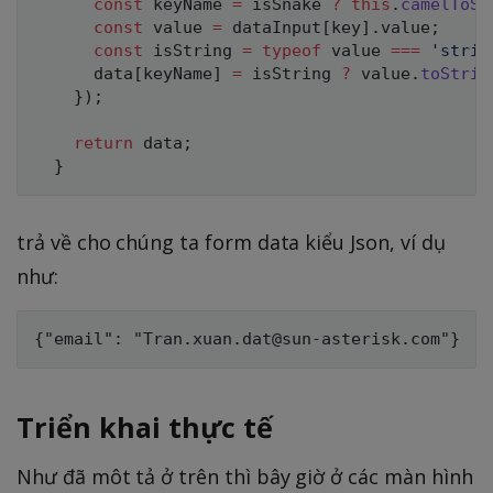
const
 keyName 
=
 isSnake 
?
this
.
camelToSn
const
 value 
=
 dataInput
[
key
]
.
value
;
const
 isString 
=
typeof
 value 
===
'strin
      data
[
keyName
]
=
 isString 
?
 value
.
toStrin
}
)
;
return
 data
;
}
trả về cho chúng ta form data kiểu Json, ví dụ
như:
Triển khai thực tế
Như đã môt tả ở trên thì bây giờ ở các màn hình