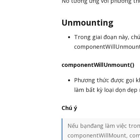
Nó tương ứng với phương th
Unmounting
Trong giai đoạn này, ch
componentWillUnmount
componentWillUnmount()
Phương thức được gọi k
làm bất kỳ loại dọn dẹp 
Chú ý
Nếu bạnđang làm việc tro
componentWillMount, com