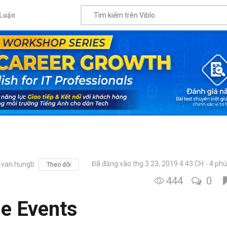
Luận
Đã đăng vào thg 3 23, 2019 4:43 CH
4 phú
van.hungb
Theo dõi
444
0
le Events