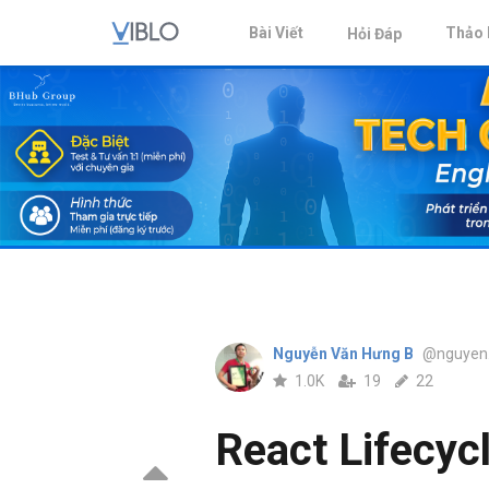
Bài Viết
Thảo 
Hỏi Đáp
Nguyễn Văn Hưng B
@nguyen.
1.0K
19
22
React Lifecyc