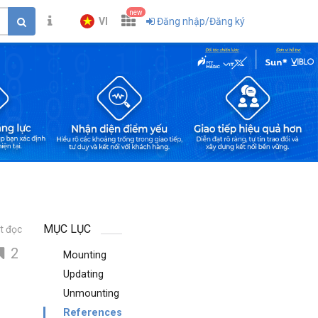
new
VI
Đăng nhập/Đăng ký
MỤC LỤC
t đọc
2
Mounting
Updating
Unmounting
References