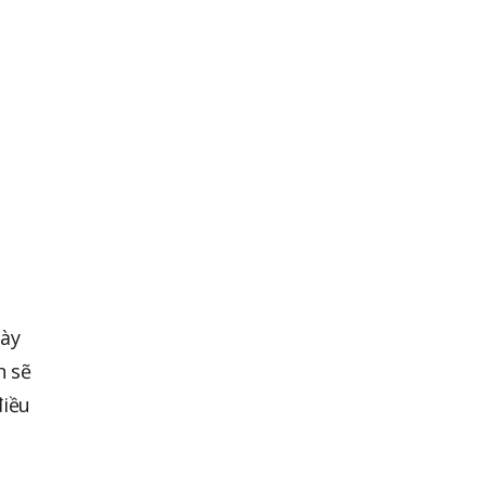
này
n sẽ
điều