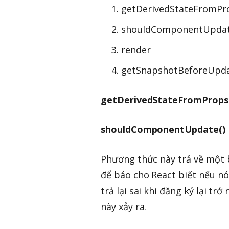
getDerivedStateFromPr
shouldComponentUpda
render
getSnapshotBeforeUpd
getDerivedStateFromProps
shouldComponentUpdate()
Phương thức này trả về một 
để báo cho React biết nếu nó 
trả lại sai khi đăng ký lại t
này xảy ra.