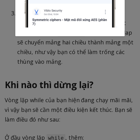
ứng.
Bạn cập nhật
thành chữ số tiếp
digit
theo mà bạn muốn kiểm tra và cập nhật
mảng sử dụng
. Sử dụng flatMap
buckets
sẽ chuyển mảng hai chiều thành mảng một
chiều, như vậy bạn có thể làm trống các
thùng vào mảng.
Khi nào thì dừng lại?
Vòng lặp while của bạn hiện đang chạy mãi mãi,
vì vậy bạn sẽ cần một điều kiện kết thúc. Bạn sẽ
làm điều đó như sau:
Ở đầu vòng lặp
, thêm:
while