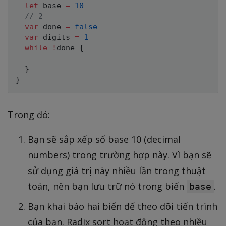
let
 base 
=
10
// 2
var
 done 
=
false
var
 digits 
=
1
while
!
done 
{
}
}
Trong đó:
Bạn sẽ sắp xếp số base 10 (decimal
numbers) trong trường hợp này. Vì bạn sẽ
sử dụng giá trị này nhiều lần trong thuật
toán, nên bạn lưu trữ nó trong biến
.
base
Bạn khai báo hai biến để theo dõi tiến trình
của bạn. Radix sort hoạt động theo nhiều