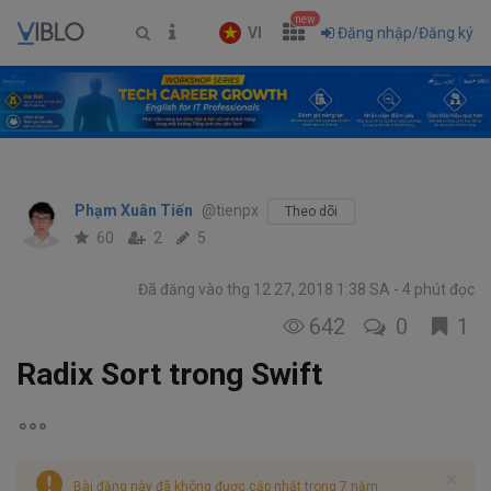
new
VI
Đăng nhập/Đăng ký
Phạm Xuân Tiến
@tienpx
Theo dõi
60
2
5
Đã đăng vào thg 12 27, 2018 1:38 SA
4 phút đọc
642
0
1
Radix Sort trong Swift
Bài đăng này đã không được cập nhật trong 7 năm