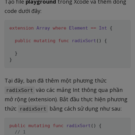
Tạo file
playground
trong Xcode và thêm dòng
code dưới đây:
extension
Array
where
Element
==
Int
{
public
mutating
func
radixSort
(
)
{
}
}
Tại đây, bạn đã thêm một phương thức
vào các mảng Int thông qua phần
radixSort
mở rộng (extension). Bắt đầu thực hiện phương
thức
bằng cách sử dụng như sau:
radixSort
public
mutating
func
radixSort
(
)
{
// 1