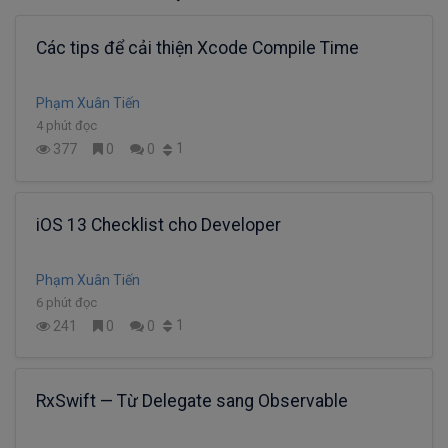
Các tips để cải thiện Xcode Compile Time
Phạm Xuân Tiến
4 phút đọc
1
377
0
0
iOS 13 Checklist cho Developer
Phạm Xuân Tiến
6 phút đọc
1
241
0
0
RxSwift — Từ Delegate sang Observable