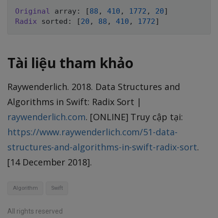
Original
 array
:
[
88
,
410
,
1772
,
20
]
Radix
 sorted
:
[
20
,
88
,
410
,
1772
]
Tài liệu tham khảo
Raywenderlich. 2018. Data Structures and
Algorithms in Swift: Radix Sort |
raywenderlich.com
. [ONLINE] Truy cập tại:
https://www.raywenderlich.com/51-data-
structures-and-algorithms-in-swift-radix-sort
.
[14 December 2018].
Algorithm
Swift
All rights reserved