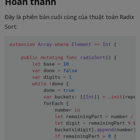
Hoàn thành
Đây là phiên bản cuối cùng của thuật toán Radix
Sort:
extension
Array
where
Element
==
Int
{
public
mutating
func
radixSort
(
)
{
let
 base 
=
10
var
 done 
=
false
var
 digits 
=
1
while
!
done 
{
            done 
=
true
var
 buckets
:
[
[
Int
]
]
=
.
init
(
repea
            forEach 
{
                number 
in
let
 remainingPart 
=
 number 
/
 d
let
 digit 
=
 remainingPart 
%
 bas
                buckets
[
digit
]
.
append
(
number
)
if
 remainingPart 
>
0
{