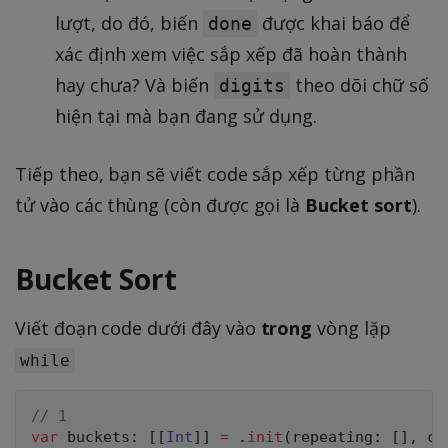
lượt, do đó, biến
được khai báo để
done
xác định xem việc sắp xếp đã hoàn thành
hay chưa? Và biến
theo dõi chữ số
digits
hiện tại mà bạn đang sử dụng.
Tiếp theo, bạn sẽ viết code sắp xếp từng phần
tử vào các thùng (còn được gọi là
Bucket sort
).
Bucket Sort
Viết đoạn code dưới đây vào
trong
vòng lặp
while
// 1
var
 buckets
:
[
[
Int
]
]
=
.
init
(
repeating
:
[
]
,
 co