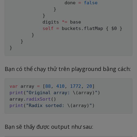
                    done 
=
false
}
}
            digits 
*=
 base

self
=
 buckets
.
flatMap 
{
$0
}
}
}
}
Bạn có thể chạy thử trên playground bằng cách:
var
 array 
=
[
88
,
410
,
1772
,
20
]
print
(
"Original array: 
\(
array
)
"
)
array
.
radixSort
(
)
print
(
"Radix sorted: 
\(
array
)
"
)
Bạn sẽ thấy được output như sau: