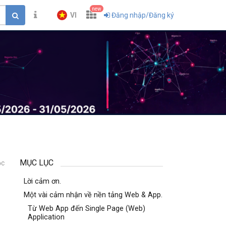
new
VI
Đăng nhập/Đăng ký
MỤC LỤC
ọc
1
Lời cảm ơn.
Một vài cảm nhận về nền tảng Web & App.
Từ Web App đến Single Page (Web)
Application