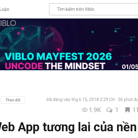
Luận
Đã đăng vào thg 6 15, 2018 3:29 CH
36 phút đ
Theo dõi
1.9K
1
1
eb App tương lai của nền