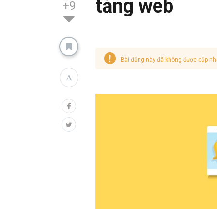
tảng web
+9
Bài đăng này đã không được cập nh