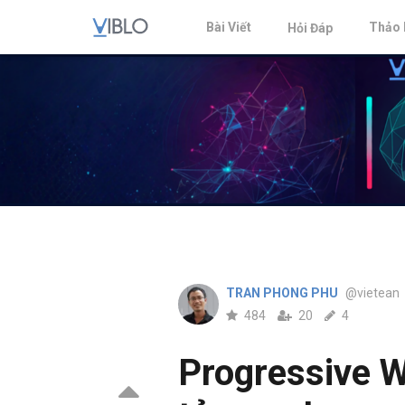
Bài Viết
Thảo 
Hỏi Đáp
TRAN PHONG PHU
@vietean
484
20
4
Progressive W