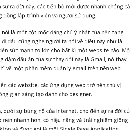
h sự ra đời này, các tiến bộ mới được nhanh chóng cà
 đồng lập trình viên và người sử dụng.
ể nói là một cột mốc đáng chú ý nhất của nền tảng
 đi đâu cũng nghe người ta nói về điều này như là
ến sức mạnh to lớn cho bất kì một website nào. Mộ
 đậm dấu ấn của sự thay đổi này là Gmail, nó thay
ghĩ về một phần mềm quản lý email trên nền web.
iển các website, các ứng dụng web trở nên thú vị
hông gian sáng tạo danh cho designer.
dưới sự bùng nổ của internet, cho đến sự ra đời củ
rở nên nhanh hơn, có hiệu năng và trải nghiệm giống
op và được gọi là một Single Page Application