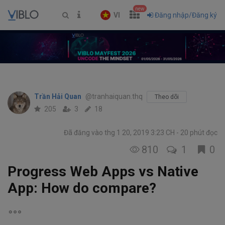
new
VI
Đăng nhập/Đăng ký
Trần Hải Quan
@tranhaiquan.thq
Theo dõi
205
3
18
Đã đăng vào thg 1 20, 2019 3:23 CH
20 phút đọc
810
1
0
Progress Web Apps vs Native
App: How do compare?