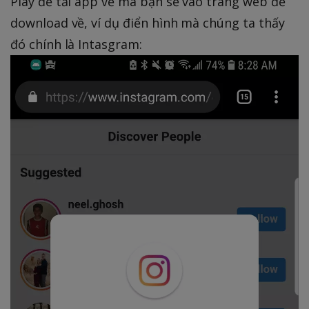
Play để tải app về mà bạn sẽ vào trang web để
download về, ví dụ điển hình mà chúng ta thấy
đó chính là Intasgram: