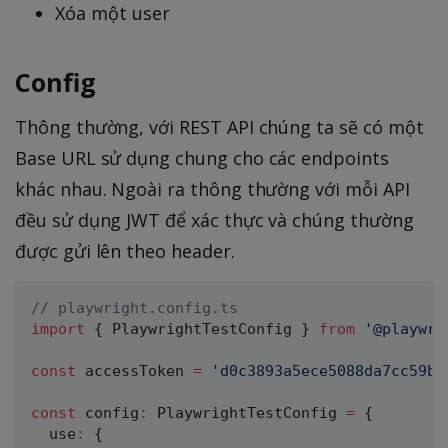
Xóa một user
Config
Thông thường, với REST API chúng ta sẽ có một
Base URL sử dụng chung cho các endpoints
khác nhau. Ngoài ra thông thường với mỗi API
đều sử dụng JWT để xác thực và chúng thường
được gửi lên theo header.
// playwright.config.ts
import
{
 PlaywrightTestConfig 
}
from
'@playwri
const
 accessToken 
=
'd0c3893a5ece5088da7cc59b8
const
 config
:
 PlaywrightTestConfig 
=
{
  use
:
{