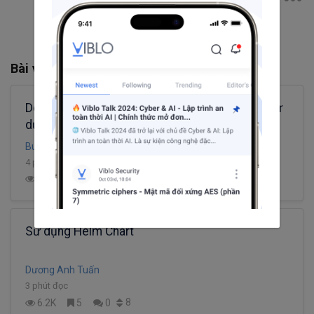
Bài viết liên quan
Dependency Injection là gì, và khi nào thì nên sử
dụng nó
Bui Thai Ha
4 phút đọc
57
74.3K
34
4
Sử dụng Helm Chart
Dương Anh Tuấn
3 phút đọc
8
6.2K
5
0