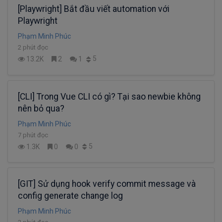
[Playwright] Bắt đầu viết automation với
Playwright
Phạm Minh Phúc
2 phút đọc
5
13.2K
2
1
[CLI] Trong Vue CLI có gì? Tại sao newbie không
nên bỏ qua?
Phạm Minh Phúc
7 phút đọc
5
1.3K
0
0
[GIT] Sử dụng hook verify commit message và
config generate change log
Phạm Minh Phúc