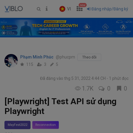
new
VI
Đăng nhập/Đăng ký
Phạm Minh Phúc
@phucpm
Theo dõi
115
3
5
Đã đăng vào thg 5 31, 2022 4:44 CH
1 phút đọc
1.7K
0
0
[Playwright] Test API sử dụng
Playwright
MayFest2022
Reconnection