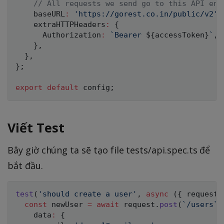
// All requests we send go to this API end
    baseURL
:
'https://gorest.co.in/public/v2'
,
    extraHTTPHeaders
:
{
      Authorization
:
`
Bearer 
${
accessToken
}
`
,
}
,
}
,
}
;
export
default
 config
;
Viết Test
Bây giờ chúng ta sẽ tạo file tests/api.spec.ts để
bắt đầu.
test
(
'should create a user'
,
async
(
{
 request 
const
 newUser 
=
await
 request
.
post
(
`
/users
`
,
    data
:
{