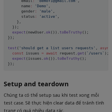
      email
:
'demo+1@gmail.com'
,
      name
:
'Demo'
,
      gender
:
'male'
,
      status
:
'active'
,
}
,
}
)
;
expect
(
newUser
.
ok
(
)
)
.
toBeTruthy
(
)
;
}
)
;
test
(
'should get a list users requests'
,
async
const
 issues 
=
await
 request
.
get
(
`
/users
`
)
;
expect
(
issues
.
ok
(
)
)
.
toBeTruthy
(
)
;
}
)
;
Setup and teardown
Chúng ta có thể setup sau khi test xong mỗi
test case. Sẽ thực hiện clear data để tránh tình
trạng có quá nhiều data rác.