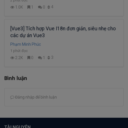
2 phút đọc
4
1.0K
1
0
[Vue3] Tích hợp Vue I18n đơn giản, siêu nhẹ cho
các dự án Vue3
Phạm Minh Phúc
1 phút đọc
3
2.2K
0
1
Bình luận
Đăng nhập để bình luận
TÀI NGUYÊN