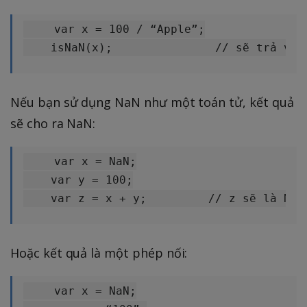
    var x = 100 / “Apple”;

Nếu bạn sử dụng NaN như một toán tử, kết quả
sẽ cho ra NaN:
    var x = NaN;

    var y = 100;

Hoặc kết quả là một phép nối:
    var x = NaN;
