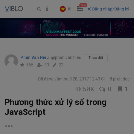
new
VI
Đăng nhập/Đăng ký
Phan Van Hieu
@phan.van.hieu
Theo dõi
665
33
22
Đã đăng vào thg 8 28, 2017 12:43 CH
8 phút đọc
5.8K
0
1
Phương thức xử lý số trong
JavaScript