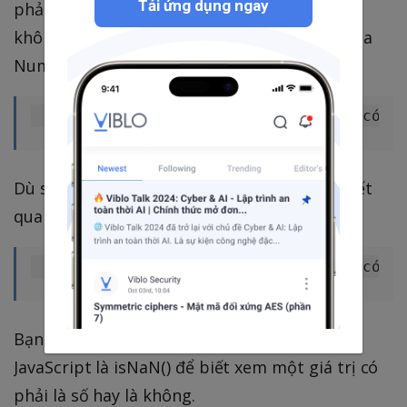
Tải ứng dụng ngay
phải là một số. Các phép toán với một chuỗi
không phải là số sẽ cho ra kết quả NaN (Not a
Number):
Dù sao, nếu chuỗi chỉ bao gồm các con số, kết
qua sẽ vẫn là số, thí dụ:
Bạn có thể sử dụng hàm toàn cục trong
JavaScript là isNaN() để biết xem một giá trị có
phải là số hay là không.