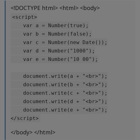
<!DOCTYPE html> <html> <body>
<script>

    var a = Number(true);

    var b = Number(false);

    var c = Number(new Date());

    var d = Number("1000");

    var e = Number("10 00");

    document.write(a + "<br>");

    document.write(b + "<br>");

    document.write(c + "<br>");

    document.write(d + "<br>");

    document.write(e + "<br>");

</body> </html>