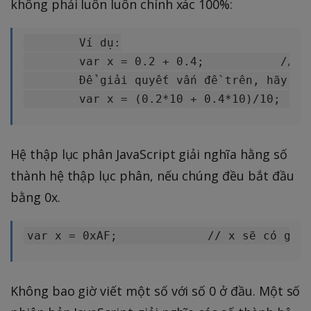
không phải luôn luôn chính xác 100%:
	Ví dụ:

    	var x = 0.2 + 0.4;           // x sẽ có giá trị là 0.6000000000000001

        Để giải quyết vấn đề trên, hãy nhâ
Hệ thập lục phân JavaScript giải nghĩa hằng số
thành hệ thập lục phân, nếu chúng đều bắt đầu
bằng 0x.
Không bao giờ viết một số với số 0 ở đầu. Một số