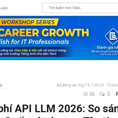
Luận
Đã đăng vào thg 7 4, 1:50 CH
10 phú
õi
56
0
 phí API LLM 2026: So sá