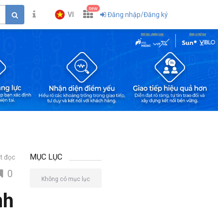
new
VI
Đăng nhập/Đăng ký
MỤC LỤC
t đọc
0
Không có mục lục
nh