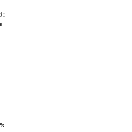
 do
i
0%