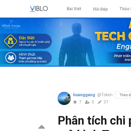
Bài Viết
Thảo 
Hỏi Đáp
huanggang
@Token
Theo d
7
0
37
Phân tích chi