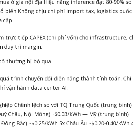
mua ở giá nội địa Hiệu năng inference đạt 80-90% so 
 biến Không chịu chi phí import tax, logistics quốc 
a cấp
m trực tiếp CAPEX (chi phí vốn) cho infrastructure, 
 duy trì margin.
 tố thường bị bỏ qua
quá trình chuyển đổi điện năng thành tính toán. Chi
hí vận hành data center AI.
hiệp Chênh lệch so với TQ Trung Quốc (trung bình)
uý Châu, Nội Mông) ~$0.03/kWh — Mỹ (trung bình)
, Đông Bắc) ~$0.25/kWh 5x Châu Âu ~$0.20-0.40/kWh 