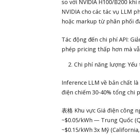
so với NVIDIA H100/B200 khi 
NVIDIA cho các tác vụ LLM phổ
hoặc markup từ phân phối đ
Tác động đến chi phí API: Giả
phép pricing thấp hơn mà vẫn
Chi phí năng lượng: Yếu
Inference LLM về bản chất là 
điện chiếm 30-40% tổng chi p
表格 Khu vực Giá điện công ng
~$0.05/kWh — Trung Quốc (Q
~$0.15/kWh 3x Mỹ (California