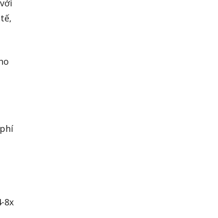
với
tế,
cho
 phí
4-8x