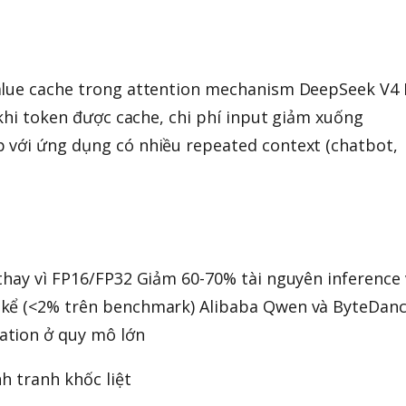
alue cache trong attention mechanism DeepSeek V4 
 khi token được cache, chi phí input giảm xuống
 với ứng dụng có nhiều repeated context (chatbot,
thay vì FP16/FP32 Giảm 60-70% tài nguyên inference 
 kể (<2% trên benchmark) Alibaba Qwen và ByteDan
ation ở quy mô lớn
h tranh khốc liệt