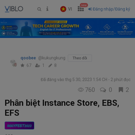
new
VI
Đăng nhập/Đăng ký
qoobee
@kukungkung
Theo dõi
67
1
8
Đã đăng vào thg 5 30, 2023 1:54 CH
2 phút đọc
760
0
2
Phân biệt Instance Store, EBS,
EFS
MAYFEST
2023