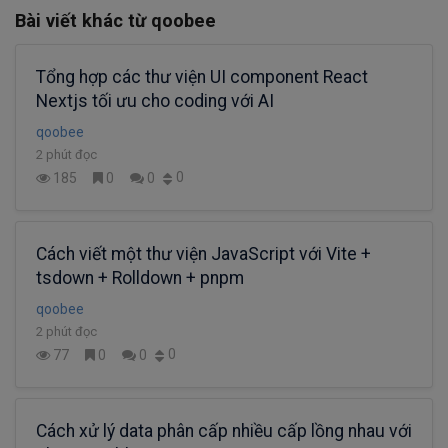
Bài viết khác từ qoobee
Tổng hợp các thư viện UI component React
Nextjs tối ưu cho coding với AI
qoobee
2 phút đọc
0
185
0
0
Cách viết một thư viện JavaScript với Vite +
tsdown + Rolldown + pnpm
qoobee
2 phút đọc
0
77
0
0
Cách xử lý data phân cấp nhiều cấp lồng nhau với