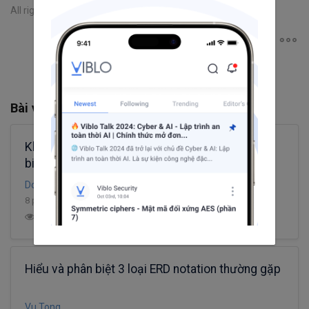
All rights reserved
Bài viết liên quan
Khái niệm cơ bản về SOAP, REST và cách phân
biệt chúng
Do Ngoc Khanh
8 phút đọc
-26
56.2K
13
11
Hiểu và phân biệt 3 loại ERD notation thường gặp
Vu Tong