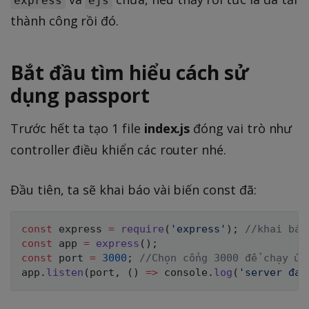
express
ejs
thành công rồi đó.
Bắt đầu tìm hiểu cách sử
dụng passport
Trước hết ta tạo 1 file
index.js
đóng vai trò như
controller điều khiển các router nhé.
Đầu tiên, ta sẽ khai báo vài biến const đã:
const
 express 
=
require
(
'express'
)
;
//khai báo
const
 app 
=
express
(
)
;
const
 port 
=
3000
;
//Chọn cổng 3000 để chạy ứn
app
.
listen
(
port
,
(
)
=>
 console
.
log
(
'server đan