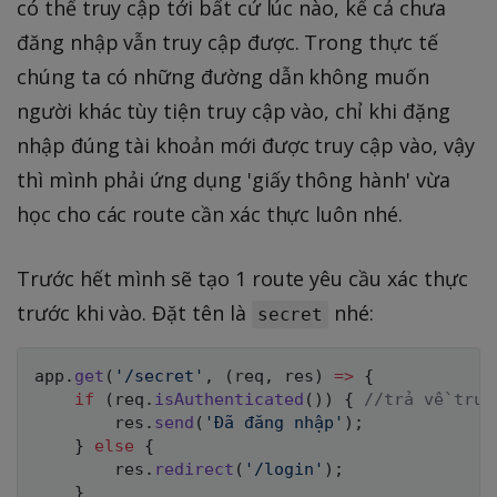
có thể truy cập tới bất cứ lúc nào, kể cả chưa
đăng nhập vẫn truy cập được. Trong thực tế
chúng ta có những đường dẫn không muốn
người khác tùy tiện truy cập vào, chỉ khi đặng
nhập đúng tài khoản mới được truy cập vào, vậy
thì mình phải ứng dụng 'giấy thông hành' vừa
học cho các route cần xác thực luôn nhé.
Trước hết mình sẽ tạo 1 route yêu cầu xác thực
trước khi vào. Đặt tên là
nhé:
secret
app
.
get
(
'/secret'
,
(
req
,
 res
)
=>
{
if
(
req
.
isAuthenticated
(
)
)
{
//trả về true
        res
.
send
(
'Đã đăng nhập'
)
;
}
else
{
        res
.
redirect
(
'/login'
)
;
}