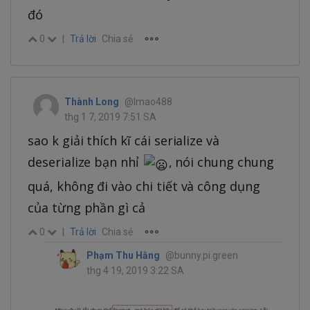
đó
0
|
Trả lời
Chia sẻ
Thành Long
@lmao488
thg 1 7, 2019 7:51 SA
sao k giải thích kĩ cái serialize và
deserialize bạn nhỉ
, nói chung chung
quá, không đi vào chi tiết và công dụng
của từng phần gì cả
0
|
Trả lời
Chia sẻ
Phạm Thu Hằng
@bunny.pi.green
thg 4 19, 2019 3:22 SA