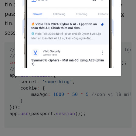
tin đăng nhập vào session, thì ở đây cũng vậy,
passport sẽ sử dụng session để lưu trữ thông
tin. Thế nên là cần phải khai báo sử dụng
session nữa nhé:
//nếu chưa tải về thì tải gói session với lệnh
//npm install express-session
const
 session 
=
require
(
'express-session'
)
;
//và khai báo sử dụng:
app
.
use
(
session
(
{
    secret
:
'something'
,
    cookie
:
{
        maxAge
:
1000
*
50
*
5
//đơn vị là mili
}
}
)
)
;
app
.
use
(
passport
.
session
(
)
)
;