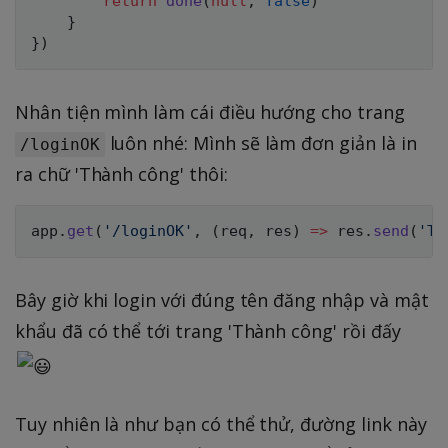
return
done
(
null
,
false
)
}
}
)
Nhân tiện mình làm cái điều hướng cho trang
luôn nhé: Mình sẽ làm đơn giản là in
/loginOK
ra chữ 'Thành công' thôi:
app
.
get
(
'/loginOK'
,
(
req
,
 res
)
=>
 res
.
send
(
'Th
Bây giờ khi login với đúng tên đăng nhập và mật
khẩu đã có thể tới trang 'Thành công' rồi đấy
Tuy nhiên là như bạn có thể thử, đường link này