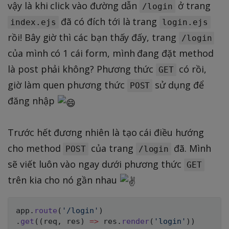
vậy là khi click vào đường dẫn
ở trang
/login
đã có đích tới là trang
index.ejs
login.ejs
rồi! Bây giờ thì các bạn thấy đấy, trang
/login
của mình có 1 cái form, mình đang đặt method
là post phải không? Phương thức
có rồi,
GET
giờ làm quen phương thức
sử dụng để
POST
đăng nhập
Trước hết đương nhiên là tạo cái điều hướng
cho method
của trang
đã. Mình
POST
/login
sẽ viết luôn vào ngay dưới phương thức
GET
trên kia cho nó gần nhau
app
.
route
(
'/login'
)
.
get
(
(
req
,
 res
)
=>
 res
.
render
(
'login'
)
)