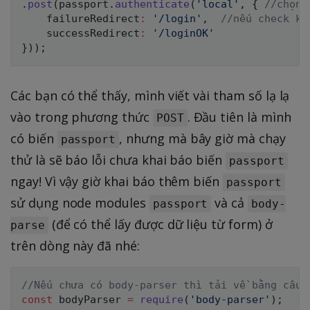
.
post
(
passport
.
authenticate
(
'local'
,
{
//chọn 
    failureRedirect
:
'/login'
,
//nếu check kh
    successRedirect
:
'/loginOK'
}
)
)
;
Các bạn có thể thấy, mình viết vài tham số lạ lạ
vào trong phương thức
. Đầu tiên là mình
POST
có biến
, nhưng mà bây giờ mà chạy
passport
thử là sẽ báo lỗi chưa khai báo biến
passport
ngay! Vì vậy giờ khai báo thêm biến
passport
sử dụng node modules
và cả
passport
body-
(để có thể lấy được dữ liệu từ form) ở
parse
trên dòng này đã nhé:
//Nếu chưa có body-parser thì tải về bằng câu 
const
 bodyParser 
=
require
(
'body-parser'
)
;