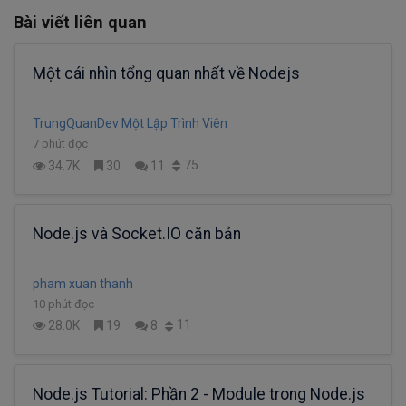
Bài viết liên quan
Một cái nhìn tổng quan nhất về Nodejs
TrungQuanDev Một Lập Trình Viên
7 phút đọc
75
34.7K
30
11
Node.js và Socket.IO căn bản
pham xuan thanh
10 phút đọc
11
28.0K
19
8
Node.js Tutorial: Phần 2 - Module trong Node.js