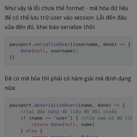
Như vậy là lỗi chưa thể format - mã hóa dữ liệu
để có thể lưu trữ user vào session. Lỗi đến đâu
sửa đến đó, khai báo serialize thôi:
passport
.
serializeUser
(
(
username
,
 done
)
=>
{
done
(
null
,
 username
)
;
}
)
Đã có mã hóa thì phải có hàm giải mã định dạng
nữa:
passport
.
deserializeUser
(
(
name
,
 done
)
=>
{
//tại đây hứng dữ liệu để đối chiếu
if
(
name 
==
'user'
)
{
//tìm xem có dữ liệu
return
done
(
null
,
 name
)
}
else
{