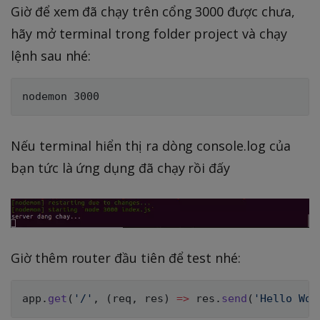
Giờ để xem đã chạy trên cổng 3000 được chưa,
hãy mở terminal trong folder project và chạy
lệnh sau nhé:
Nếu terminal hiển thị ra dòng console.log của
bạn tức là ứng dụng đã chạy rồi đấy
Giờ thêm router đầu tiên để test nhé:
app
.
get
(
'/'
,
(
req
,
 res
)
=>
 res
.
send
(
'Hello Wor