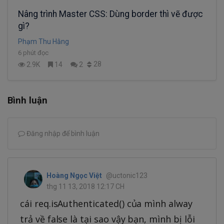
Nâng trình Master CSS: Dùng border thì vẽ được
gì?
Phạm Thu Hằng
6 phút đọc
28
2.9K
14
2
Bình luận
Đăng nhập để bình luận
Hoàng Ngọc Việt
@uctonic123
thg 11 13, 2018 12:17 CH
cái req.isAuthenticated() của mình alway
trả về false là tại sao vậy bạn, mình bị lỗi