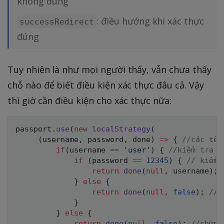
không đúng
: điều hướng khi xác thực
successRedirect
đúng
Tuy nhiên là như mọi người thấy, vẫn chưa thấy
chỗ nào để biết điều kiện xác thực đâu cả. Vậy
thì giờ cần điều kiện cho xác thực nữa:
passport
.
use
(
new
localStrategy
(
(
username
,
 password
,
 done
)
=>
{
//các tên
if
(
username 
==
'user'
)
{
//kiểm tra g
if
(
password 
==
12345
)
{
// kiểm 
return
done
(
null
,
 username
)
;
}
else
{
return
done
(
null
,
false
)
;
// 
}
}
else
{
return
done
(
null
,
false
)
;
//chứng