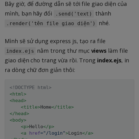
Bây giờ, để đường dẫn sẽ tới file giao diện của
mình, bạn hãy đổi
thành
.send('text)
nhé.
.render('tên file giao diện')
Mình sẽ sử dụng express js, tạo ra file
nằm trong thư mục
views
làm file
index.ejs
giao diện cho trang vừa rồi. Trong
index.ejs
, in
ra dòng chữ đơn giản thôi:
<!
DOCTYPE
html
>
<
html
>
<
head
>
<
title
>
Home
</
title
>
</
head
>
<
body
>
<
p
>
Hello
</
p
>
<
a
href
=
"
/login
"
>
Login
</
a
>