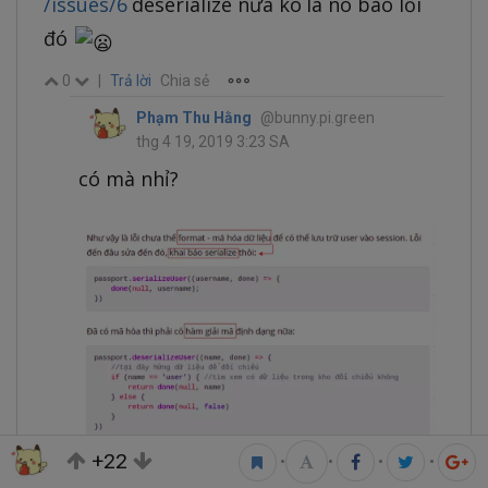
/issues/6
deserialize nữa ko là nó báo lỗi
đó
0
|
Trả lời
Chia sẻ
Phạm Thu Hằng
@bunny.pi.green
thg 4 19, 2019 3:23 SA
có mà nhỉ?
+22
•
•
•
•