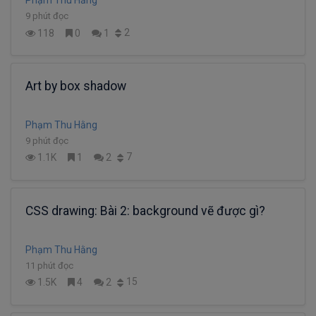
Phạm Thu Hằng
9 phút đọc
2
118
0
1
Art by box shadow
Phạm Thu Hằng
9 phút đọc
7
1.1K
1
2
CSS drawing: Bài 2: background vẽ được gì?
Phạm Thu Hằng
11 phút đọc
15
1.5K
4
2