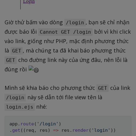
Giờ thử bấm vào dòng
, bạn sẽ chỉ nhận
/login
được báo lỗi
bởi vì khi click
Cannot GET /login
vào link, giống như PHP, mặc định phương thức
là
, mà chúng ta đã khai báo phương thức
GET
cho đường link này của ứng đâu, nên lỗi là
GET
đúng rồi
Mình sẽ khia báo cho phương thức
của link
GET
này sẽ dẫn tới file view tên là
/login
nhé:
login.ejs
app
.
route
(
'/login'
)
.
get
(
(
req
,
 res
)
=>
 res
.
render
(
'login'
)
)