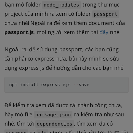
bạn mở folder
trong thư mục
node_modules
project của mình ra xem có folder
passport
chưa nhé! Ngoài ra để xem thêm document của
passport.js
, mọi người xem thêm tại
đây
nhé.
Ngoài ra, để sử dụng passport, các bạn cũng
cần phải có express nữa, bài này mình sẽ sửu
dụng express js để hướng dẫn cho các bạn nhé
npm install express ejs 
--
Để kiểm tra xem đã được tải thành công chưa,
hãy mở file
ra kiểm tra như sau
package.json
nhé: tìm tới
, tìm xem đã có
dependencies
và
chưa, nếu thấy rồi tức là đã tải