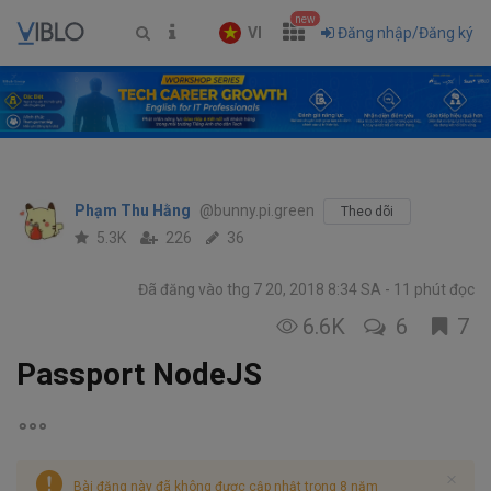
new
VI
Đăng nhập/Đăng ký
Phạm Thu Hằng
@bunny.pi.green
Theo dõi
5.3K
226
36
Đã đăng vào thg 7 20, 2018 8:34 SA
11 phút đọc
6.6K
6
7
Passport NodeJS
Bài đăng này đã không được cập nhật trong 8 năm