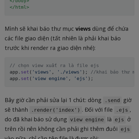
</
body
>
</
html
>
Mình sẽ khai báo thư mục
views
dùng để chứa
các file giao diện (tất nhiên là phải khai báo
trước khi render ra giao diện nhé):
// chọn view xuất ra là file ejs
app
.
set
(
'views'
,
'./views'
)
;
//khai báo thư mụ
app
.
set
(
'view engine'
,
'ejs'
)
;
Bây giờ cần phải sửa lại 1 chút: dòng
giờ
.send
sẽ thành
. Đối với file
,
.render('index')
.ejs
do đã khai báo sử dụng
là
ở
view engine
ejs
trên rồi nên không cần phải ghi thêm đuôi
ejs
vào nữa, chỉ cần tên file là được rồi: