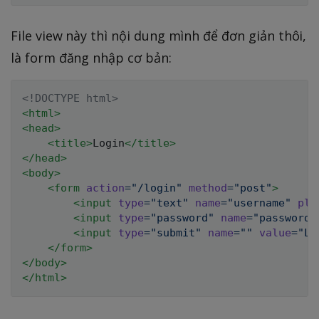
File view này thì nội dung mình để đơn giản thôi,
là form đăng nhập cơ bản:
<!
DOCTYPE
html
>
<
html
>
<
head
>
<
title
>
Login
</
title
>
</
head
>
<
body
>
<
form
action
=
"
/login
"
method
=
"
post
"
>
<
input
type
=
"
text
"
name
=
"
username
"
pla
<
input
type
=
"
password
"
name
=
"
password
"
<
input
type
=
"
submit
"
name
=
"
"
value
=
"
Lo
</
form
>
</
body
>
</
html
>