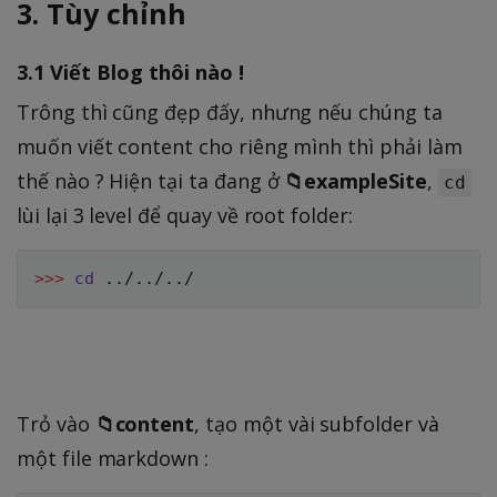
3. Tùy chỉnh
3.1 Viết Blog thôi nào !
Trông thì cũng đẹp đấy, nhưng nếu chúng ta
muốn viết content cho riêng mình thì phải làm
thế nào ? Hiện tại ta đang ở
📁exampleSite
,
cd
lùi lại 3 level để quay về root folder:
>>
>
cd
..
/
..
/
..
Trỏ vào
📁content
, tạo một vài subfolder và
một file markdown :