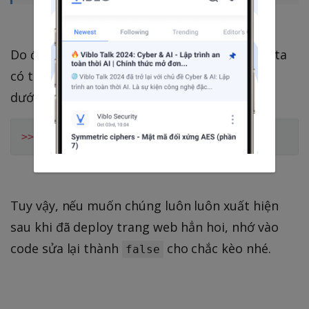
Do đó, nếu cảm thấy một vài post biến mất, ta
có thể ép chúng xuất hiện bằng cách gõ lệnh
dưới đây:
>>
>
Tuy vậy, nếu muốn chúng luôn luôn xuất hiện
sau khi đã deploy trang web hẳn hoi, nhớ vào
code sửa lại thành
cho chắc kèo nhé.
false