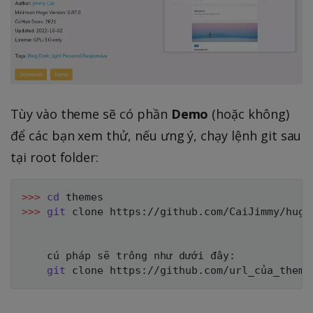
Tùy vào theme sẽ có phần
Demo
(hoặc không)
để các bạn xem thử, nếu ưng ý, chạy lệnh git sau
tại root folder:
>>
>
cd
>>
>
git
 clone https://github.com/CaiJimmy/hugo-
    cú pháp sẽ trông như dưới đây:

git