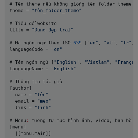
# Tên theme nếu không giống tên folder theme th
theme = 
"tên_folder_theme"
# Tiêu đề website

title = 
"Dũng đẹp trai"
# Mã ngôn ngữ theo ISO 
639
[
"en"
,
"vi"
,
"fr"
,
languageCode = 
"en"
# Tên ngôn ngữ 
[
"English"
,
"Vietlam"
,
"Françai
languageName = 
"English"
[
author
]
  name = 
"tên"
  email = 
"meo"
  link = 
"linh"
# Menu
:
 tương tự mục hình ảnh
,
 video
,
[
menu
]
[
[
menu.main
]
]