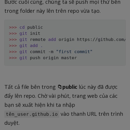
Bước cuối cùng, chúng ta sẽ push mọi thứ bên
trong folder này lên trên repo vừa tạo.
>>
>
cd
>>
>
git
>>
>
git
 remote 
add
>>
>
git
add
.
>>
>
git
 commit -m 
"first commit"
>>
>
git
Tất cả file bên trong
📁public
lúc này đã được
đẩy lên repo. Chờ vài phút, trang web của các
bạn sẽ xuất hiện khi ta nhập
vào thanh URL trên trình
tên_user.github.io
duyệt.