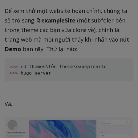
Để xem thử một website hoàn chỉnh, chúng ta
sẽ trỏ sang
📁exampleSite
(một subfoler bên
trong theme các bạn vừa clone về), chính là
trang web mà mọi người thấy khi nhấn vào nút
Demo
ban nãy. Thử lại nào:
>>
>
cd
 themes
\
tên_theme
\
>>
>
Và.. ​