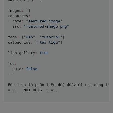
description
:
"!"
images
:
[
]
resources
:
- name
:
"featured-image"
  src
:
"featured-image.png"
tags
:
[
"web"
,
"tutorial"
]
categories
:
[
"tài liệu"
]
lightgallery
:
true
toc
:
  auto
:
false
---

Bên trên là phần tiêu đề
,
 để viết nội dung thì
v.v..  NỘI DUNG  v.v..
