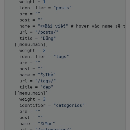
    weight = 
1
    identifier = 
"posts"
    pre = 
""
    post = 
""
    name = 
"📜Bài viết"
 # hover vào name sẽ thấ
    url = 
"/posts/"
    title = 
"Dũng"
[
[
menu.main
]
]
    weight = 
2
    identifier = 
"tags"
    pre = 
""
    post = 
""
    name = 
"🏷️Thẻ"
    url = 
"/tags/"
    title = 
"đẹp"
[
[
menu.main
]
]
    weight = 
3
    identifier = 
"categories"
    pre = 
""
    post = 
""
    name = 
"📁Mục"
    url = 
"/categories/"