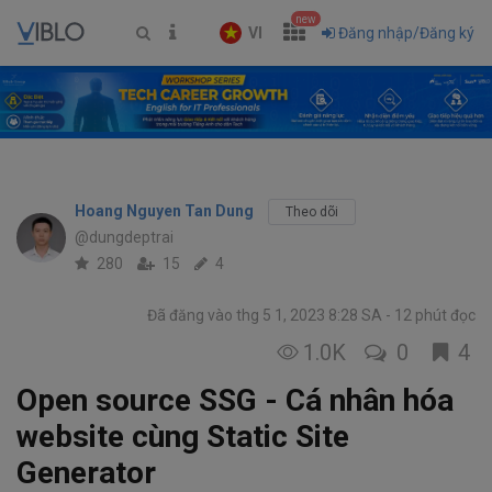
new
VI
Đăng nhập/Đăng ký
Hoang Nguyen Tan Dung
Theo dõi
@dungdeptrai
280
15
4
Đã đăng vào thg 5 1, 2023 8:28 SA
12 phút đọc
1.0K
0
4
Open source SSG - Cá nhân hóa
website cùng Static Site
Generator