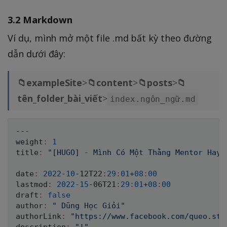
3.2 Markdown
Ví dụ, mình mở một file .md bất kỳ theo đường
dẫn dưới đây:
📁exampleSite
>
📁content
>
📁posts
>
📁
tên_folder_bài_viết
>
index.ngôn_ngữ.md
---

weight
:
1
title
:
"[HUGO] - Mình Có Một Thằng Mentor Hay 
date
:
2022
-10
-12T22
:
29
:
01
+
08
:
00
lastmod
:
2022
-15
-06T21
:
29
:
01
+
08
:
00
draft
:
false
author
:
" Dũng Học Giỏi"
authorLink
:
"https://www.facebook.com/queo.stn