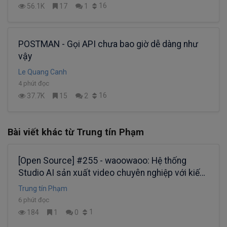
16
56.1K
17
1
POSTMAN - Gọi API chưa bao giờ dễ dàng như
vậy
Le Quang Canh
4 phút đọc
16
37.7K
15
2
Bài viết khác từ Trung tín Phạm
[Open Source] #255 - waoowaoo: Hệ thống
Studio AI sản xuất video chuyên nghiệp với kiến
trúc Next.js 15, BullMQ và cơ chế điều phối
Trung tín Phạm
Agentic Film-making Workflows
6 phút đọc
1
184
1
0