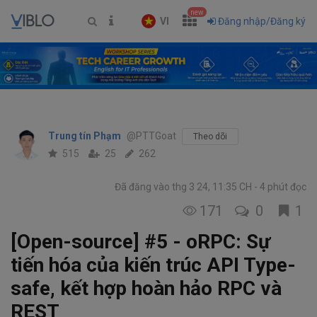
new
VI
Đăng nhập/Đăng ký
Trung tín Phạm
@PTTGoat
Theo dõi
515
25
262
Đã đăng vào thg 3 24, 11:35 CH
4 phút đọc
171
0
1
[Open-source] #5 - oRPC: Sự
tiến hóa của kiến trúc API Type-
safe, kết hợp hoàn hảo RPC và
REST