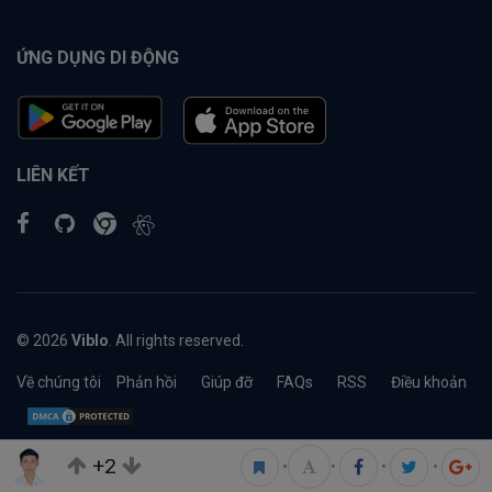
ỨNG DỤNG DI ĐỘNG
LIÊN KẾT
© 2026
Viblo
. All rights reserved.
Về chúng tôi
Phản hồi
Giúp đỡ
FAQs
RSS
Điều khoản
+2
•
•
•
•