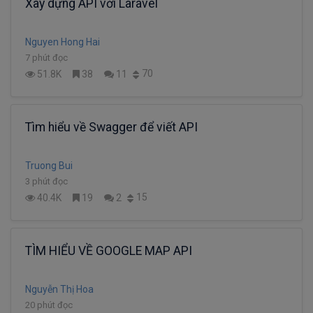
Xây dựng API với Laravel
Nguyen Hong Hai
7 phút đọc
70
51.8K
38
11
Tìm hiểu về Swagger để viết API
Truong Bui
3 phút đọc
15
40.4K
19
2
TÌM HIỂU VỀ GOOGLE MAP API
Nguyễn Thị Hoa
20 phút đọc