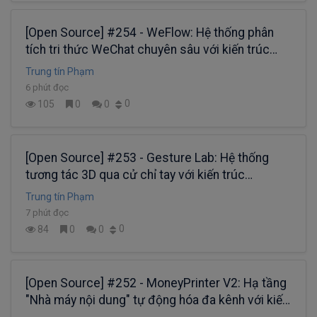
[Open Source] #254 - WeFlow: Hệ thống phân
tích tri thức WeChat chuyên sâu với kiến trúc
Electron, cơ chế Native FFI và hạ tầng xử lý dữ
Trung tín Phạm
liệu đa luồng (Worker Threads)
6 phút đọc
0
105
0
0
[Open Source] #253 - Gesture Lab: Hệ thống
tương tác 3D qua cử chỉ tay với kiến trúc
Three.js, MediaPipe AI và cơ chế điều phối vật lý
Trung tín Phạm
Rapier3D trên trình duyệt
7 phút đọc
0
84
0
0
[Open Source] #252 - MoneyPrinter V2: Hạ tầng
"Nhà máy nội dung" tự động hóa đa kênh với kiến
trúc Python, Ollama AI và quy trình sản xuất