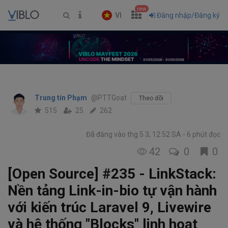
new
VI
Đăng nhập/Đăng ký
Trung tín Phạm
@PTTGoat
Theo dõi
515
25
262
Đã đăng vào thg 5 3, 12:52 SA
6 phút đọc
42
0
0
[Open Source] #235 - LinkStack:
Nền tảng Link-in-bio tự vận hành
với kiến trúc Laravel 9, Livewire
và hệ thống "Blocks" linh hoạt