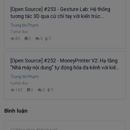
[Open Source] #253 - Gesture Lab: Hệ thống
tương tác 3D qua cử chỉ tay với kiến trúc
Three.js, MediaPipe AI và cơ chế điều phối vật lý
Trung tín Phạm
Rapier3D trên trình duyệt
7 phút đọc
0
83
0
0
[Open Source] #252 - MoneyPrinter V2: Hạ tầng
"Nhà máy nội dung" tự động hóa đa kênh với kiến
trúc Python, Ollama AI và quy trình sản xuất
Trung tín Phạm
video AI khép kín
6 phút đọc
0
143
0
0
Bình luận