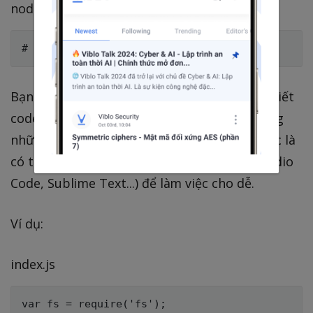
node --help.
Bạn có thể dùng bất cứ trình editor nào để viết
code đều được. Dĩ nhiên là chúng ta nên dùng
những editor có chức năng hiển thị code (tức là
có thể in màu những từ khóa như Visual Studio
Code, Sublime Text...) để làm việc cho dễ.
Ví dụ:
index.js
var fs = require('fs');
