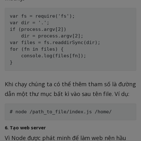
var fs = require('fs');

var dir = '.';

if (process.argv[2])

    dir = process.argv[2];

var files = fs.readdirSync(dir);

for (fn in files) {

    console.log(files[fn]);

Khi chạy chúng ta có thể thêm tham số là đường
dẫn một thư mục bất kì vào sau tên file. Ví dụ:
6. Tạo web server
Vì Node được phát minh để làm web nên hầu