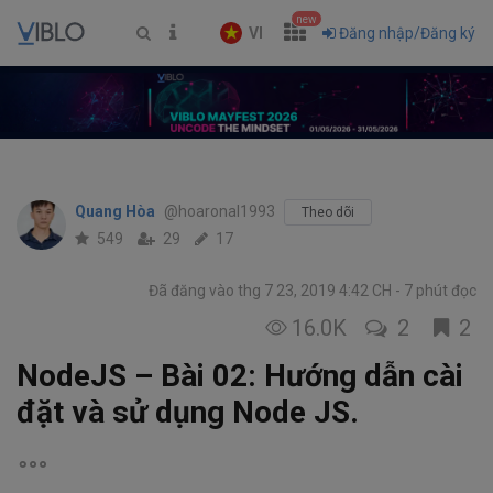
new
VI
Đăng nhập/Đăng ký
Quang Hòa
@hoaronal1993
Theo dõi
549
29
17
Đã đăng vào thg 7 23, 2019 4:42 CH
7 phút đọc
16.0K
2
2
NodeJS – Bài 02: Hướng dẫn cài
đặt và sử dụng Node JS.