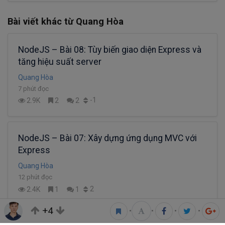
Bài viết khác từ Quang Hòa
NodeJS – Bài 08: Tùy biến giao diện Express và
tăng hiệu suất server
Quang Hòa
7 phút đọc
-1
2.9K
2
2
NodeJS – Bài 07: Xây dựng ứng dụng MVC với
Express
Quang Hòa
12 phút đọc
2
2.4K
1
1
+4
•
•
•
•