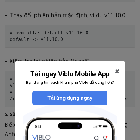
– Thay đổi phiên bản mặc định, ví dụ v11.10.0
# nvm alias default v11.10.0

– Kiểm tra lại phiên bản NodeJS
Tải ngay Viblo Mobile App
# node --version

Bạn đang tìm cách khám phá Viblo dễ dàng hơn?
v11.10.0

# which node

Tải ứng dụng ngay
5. Sử dụng Node
Để xem hướng dẫn sử dụng Node (bằng tiếng
Anh). Bạn có thể mở terminal lên và gõ lệnh