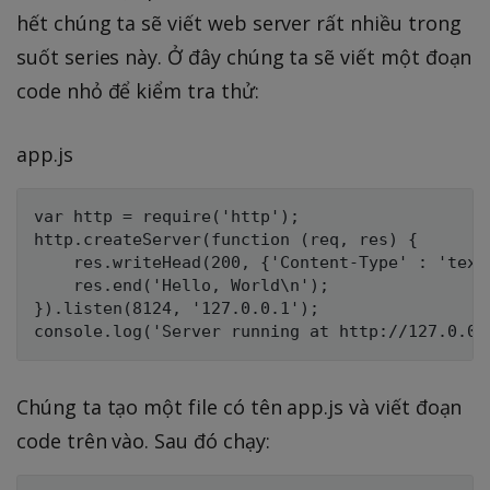
hết chúng ta sẽ viết web server rất nhiều trong
suốt series này. Ở đây chúng ta sẽ viết một đoạn
code nhỏ để kiểm tra thử:
app.js
var http = require('http');

http.createServer(function (req, res) {

    res.writeHead(200, {'Content-Type' : 'text/
    res.end('Hello, World\n');

}).listen(8124, '127.0.0.1');

Chúng ta tạo một file có tên app.js và viết đoạn
code trên vào. Sau đó chạy: