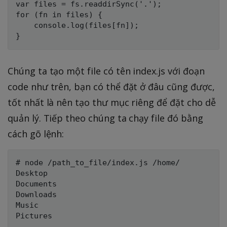
var files = fs.readdirSync('.');

for (fn in files) {

    console.log(files[fn]);

Chúng ta tạo một file có tên index.js với đoạn
code như trên, bạn có thể đặt ở đâu cũng được,
tốt nhất là nên tạo thư mục riêng để đặt cho dễ
quản lý. Tiếp theo chúng ta chạy file đó bằng
cách gõ lệnh:
# node /path_to_file/index.js /home/

Desktop

Documents

Downloads

Music
