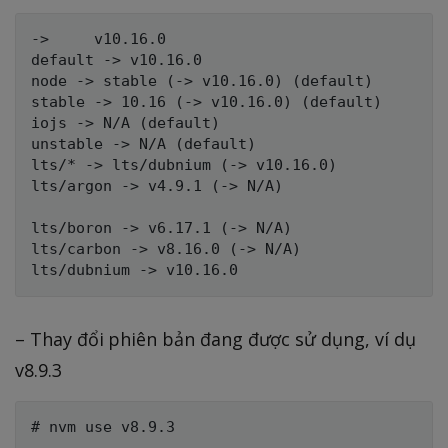
->     v10.16.0

default -> v10.16.0

node -> stable (-> v10.16.0) (default)

stable -> 10.16 (-> v10.16.0) (default)

iojs -> N/A (default)

unstable -> N/A (default)

lts/* -> lts/dubnium (-> v10.16.0)

lts/argon -> v4.9.1 (-> N/A)

lts/boron -> v6.17.1 (-> N/A)

lts/carbon -> v8.16.0 (-> N/A)

– Thay đổi phiên bản đang được sử dụng, ví dụ
v8.9.3