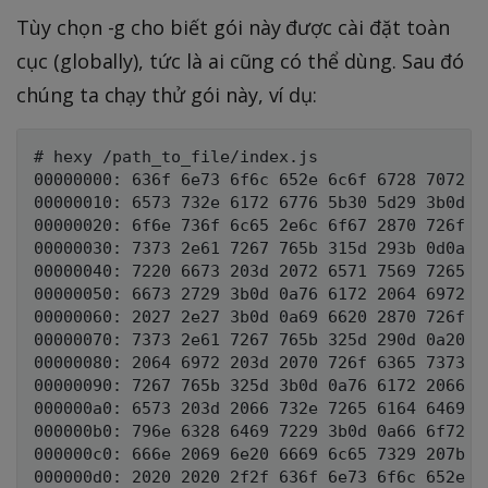
Tùy chọn -g cho biết gói này được cài đặt toàn
cục (globally), tức là ai cũng có thể dùng. Sau đó
chúng ta chạy thử gói này, ví dụ:
# hexy /path_to_file/index.js

00000000: 636f 6e73 6f6c 652e 6c6f 6728 7072 6f
00000010: 6573 732e 6172 6776 5b30 5d29 3b0d 0a
00000020: 6f6e 736f 6c65 2e6c 6f67 2870 726f 63
00000030: 7373 2e61 7267 765b 315d 293b 0d0a 76
00000040: 7220 6673 203d 2072 6571 7569 7265 28
00000050: 6673 2729 3b0d 0a76 6172 2064 6972 20
00000060: 2027 2e27 3b0d 0a69 6620 2870 726f 63
00000070: 7373 2e61 7267 765b 325d 290d 0a20 20
00000080: 2064 6972 203d 2070 726f 6365 7373 2e
00000090: 7267 765b 325d 3b0d 0a76 6172 2066 69
000000a0: 6573 203d 2066 732e 7265 6164 6469 72
000000b0: 796e 6328 6469 7229 3b0d 0a66 6f72 20
000000c0: 666e 2069 6e20 6669 6c65 7329 207b 0d
000000d0: 2020 2020 2f2f 636f 6e73 6f6c 652e 6c