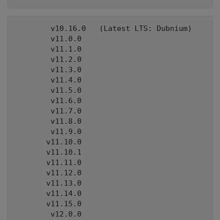
        v10.16.0   (Latest LTS: Dubnium)

        v11.0.0

        v11.1.0

        v11.2.0

        v11.3.0

        v11.4.0

        v11.5.0

        v11.6.0

        v11.7.0

        v11.8.0

        v11.9.0

       v11.10.0

       v11.10.1

       v11.11.0

       v11.12.0

       v11.13.0

       v11.14.0

       v11.15.0

        v12.0.0
