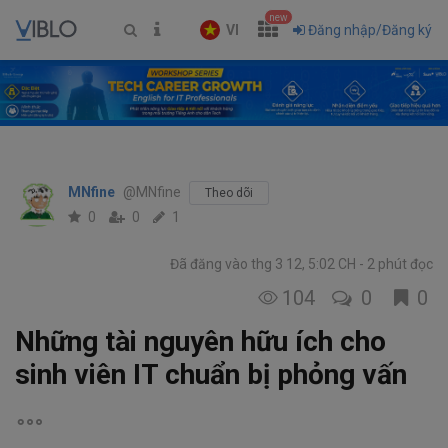
new
VI
Đăng nhập/Đăng ký
MNfine
@MNfine
Theo dõi
0
0
1
Đã đăng vào thg 3 12, 5:02 CH
2 phút đọc
104
0
0
Những tài nguyên hữu ích cho
sinh viên IT chuẩn bị phỏng vấn