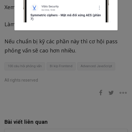
Xem các câu hỏi phỏng vấn phổ biến
Làm project để có kinh nghiệm thực tế
Nếu chuẩn bị kỹ các phần này thì cơ hội pass
phỏng vấn sẽ cao hơn nhiều.
100 câu hỏi phỏng vấn
Bí kíp Frontend
Advanced JavaScript
All rights reserved
Bài viết liên quan