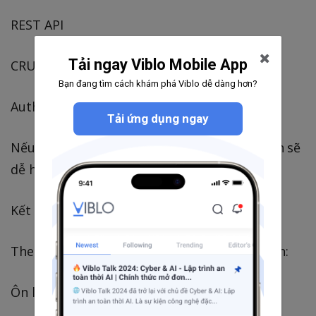
REST API
Tải ngay Viblo Mobile App
CRUD application
Bạn đang tìm cách khám phá Viblo dễ dàng hơn?
Authentication system
Tải ứng dụng ngay
Nếu có project thật thì việc trả lời phỏng vấn sẽ
dễ hơn rất nhiều.
Kết luận
Theo mình, khi chuẩn bị phỏng vấn IT thì nên:
Ôn lại kiến thức nền tảng