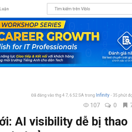
Luận
Infinity
Đã đăng vào thg 4 7, 6:52 SA
trong
35 phút đ
107
0
: AI visibility dễ bị thao