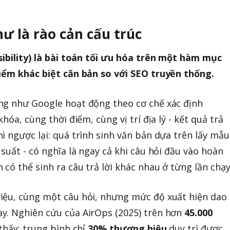
hư là rào cản cấu trúc
ibility) là bài toán tối ưu hóa trên một hàm mục
điểm khác biệt căn bản so với SEO truyền thống.
ng như Google hoạt động theo cơ chế xác định
hóa, cùng thời điểm, cùng vị trí địa lý - kết quả trả
ì ngược lại: quá trình sinh văn bản dựa trên lấy mẫu
suất - có nghĩa là ngay cả khi câu hỏi đầu vào hoàn
có thể sinh ra câu trả lời khác nhau ở từng lần chạy
iệu, cùng một câu hỏi, nhưng mức độ xuất hiện dao
y. Nghiên cứu của AirOps (2025) trên hơn
45.000
thấy: trung bình chỉ
30% thương hiệu
duy trì được