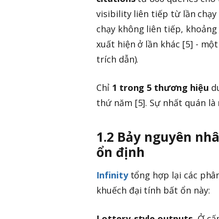
visibility liên tiếp từ lần ch
chạy không liên tiếp, khoản
xuất hiện ở lần khác [5] - mộ
trích dẫn).
Chỉ
1 trong 5 thương hiệu
du
thứ năm [5]. Sự nhất quán là 
1.2 Bảy nguyên nhân
ổn định
Infinity
tổng hợp lại các phân
khuếch đại tính bất ổn này:
Lottery-style outputs.
Ở cấp