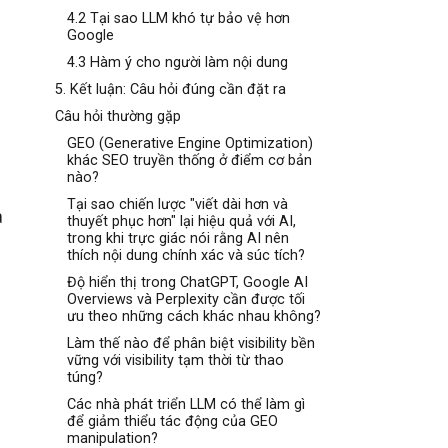
4.2 Tại sao LLM khó tự bảo vệ hơn
Google
4.3 Hàm ý cho người làm nội dung
5. Kết luận: Câu hỏi đúng cần đặt ra
Câu hỏi thường gặp
GEO (Generative Engine Optimization)
khác SEO truyền thống ở điểm cơ bản
nào?
Tại sao chiến lược "viết dài hơn và
a
thuyết phục hơn" lại hiệu quả với AI,
trong khi trực giác nói rằng AI nên
thích nội dung chính xác và súc tích?
Độ hiển thị trong ChatGPT, Google AI
Overviews và Perplexity cần được tối
ưu theo những cách khác nhau không?
Làm thế nào để phân biệt visibility bền
vững với visibility tạm thời từ thao
túng?
Các nhà phát triển LLM có thể làm gì
để giảm thiểu tác động của GEO
manipulation?