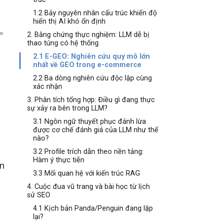
1.2 Bảy nguyên nhân cấu trúc khiến độ
hiển thị AI khó ổn định
2. Bằng chứng thực nghiệm: LLM dễ bị
thao túng có hệ thống
2.1 E-GEO: Nghiên cứu quy mô lớn
nhất về GEO trong e-commerce
2.2 Ba dòng nghiên cứu độc lập cùng
xác nhận
3. Phân tích tổng hợp: Điều gì đang thực
sự xảy ra bên trong LLM?
3.1 Ngôn ngữ thuyết phục đánh lừa
được cơ chế đánh giá của LLM như thế
nào?
3.2 Profile trích dẫn theo nền tảng:
Hàm ý thực tiễn
ến
3.3 Mối quan hệ với kiến trúc RAG
4. Cuộc đua vũ trang và bài học từ lịch
sử SEO
4.1 Kịch bản Panda/Penguin đang lặp
lại?