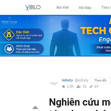
Bài Viết
Thảo 
Hỏi Đáp
Infinity
@infinity
Theo dõi
2.0K
32
69
Nghiên cứu mới