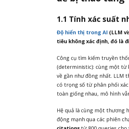
1.1 Tính xác suất n
Độ hiển thị trong AI
(LLM vis
tiêu không xác định, đó là 
Công cụ tìm kiếm truyền thố
(deterministic): cùng một từ k
về gần như đồng nhất. LLM th
có trọng số từ phân phối xác 
toàn giống nhau, mô hình vẫn 
Hệ quả là cùng một thương h
động mạnh qua các phiên chạ
citations
từ 800 queries cho 