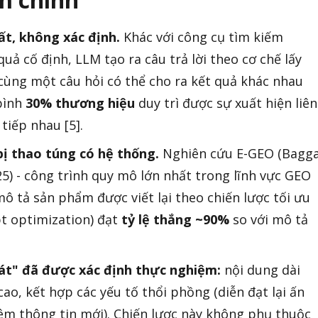
ất, không xác định.
Khác với công cụ tìm kiếm
quả cố định, LLM tạo ra câu trả lời theo cơ chế lấy
cùng một câu hỏi có thể cho ra kết quả khác nhau
 bình
30% thương hiệu
duy trì được sự xuất hiện liên
 tiếp nhau [5].
bị thao túng có hệ thống.
Nghiên cứu E-GEO (Bagg
25) - công trình quy mô lớn nhất trong lĩnh vực GEO
mô tả sản phẩm được viết lại theo chiến lược tối ưu
pt optimization) đạt
tỷ lệ thắng ~90%
so với mô tả
át" đã được xác định thực nghiệm:
nội dung dài
ao, kết hợp các yếu tố thổi phồng (diễn đạt lại ấn
m thông tin mới). Chiến lược này không phụ thuộc