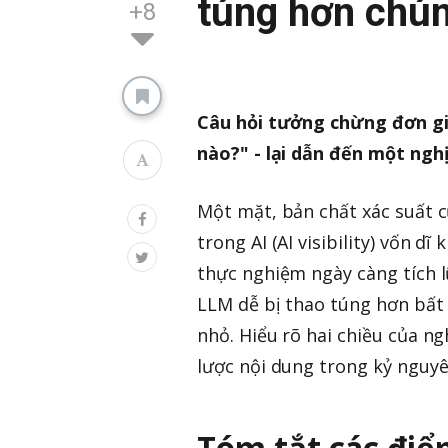
túng hơn chún
+8
Câu hỏi tưởng chừng đơn gi
nào?" - lại dẫn đến một nghị
Một mặt, bản chất xác suất c
trong AI (AI visibility) vốn 
thực nghiệm ngày càng tích l
LLM dễ bị thao túng hơn bất
nhỏ. Hiểu rõ hai chiều của ng
lược nội dung trong kỷ nguyê
Tóm tắt các điể