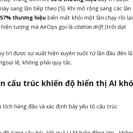
ạy này sang lần tiếp theo [5]. Khi mở rộng sang các lần
g
57% thương hiệu
biến mất khỏi một lần chạy rồi lại
t hiện tượng mà AirOps gọi là
citation drift
(trôi dạt
y trì được sự xuất hiện xuyên suốt từ lần đầu đến lầ
ngoại lệ, không phải quy tắc.
 cấu trúc khiến độ hiển thị AI kh
 tích hàng đầu và xác định bảy yếu tố cấu trúc
 độ từng câu hỏi, kết quả LLM biến động lớn - khôn