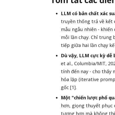
LLM có bản chất xác su
truyền thống trả về kết 
mẫu ngẫu nhiên - khiến 
mỗi lần chạy. Chỉ trung
tiếp giữa hai lần chạy kế
Dù vậy, LLM cực kỳ dễ 
et al., Columbia/MIT, 20
tính đến nay - cho thấy 
hóa lặp (iterative prom
gốc [1].
Một "chiến lược phổ qu
hơn, giọng thuyết phục c
tượng hơn mà không thê