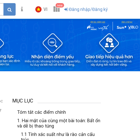
new
VI
Đăng nhập/Đăng ký
MỤC LỤC
ọc
7
Tóm tắt các điểm chính
1. Hai mặt của cùng một bài toán: Bất ổn
và dễ bị thao túng
1.1 Tính xác suất như là rào cản cấu
trúc