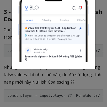
3 - undefined javascript - Nullish
Coalescing ??
Chức năng này giống như set default value
trong es6 vậy thôi, cụ thể sẽ như thế này.
Nhưng nếu input.player sẽ là một trong những
falsy values thì như thế nào, do đó sử dụng tính
năng mới này Nullish Coalescing ??