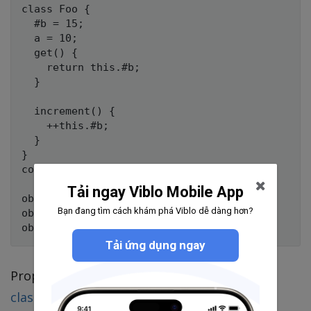
class Foo {

  #b = 15;

  a = 10;

  get() {

    return this.#b;

  }

  increment() {

    ++this.#b;

  }

}

const obj = new Foo();

Tải ngay Viblo Mobile App
obj['#b']; // undefined

Bạn đang tìm cách khám phá Viblo dễ dàng hơn?
obj.a = 10;

Tải ứng dụng ngay
Proposal:
https://github.com/tc39/proposal-
class-fields