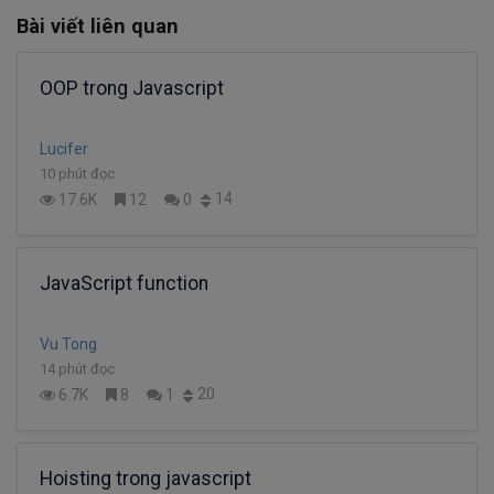
Bài viết liên quan
OOP trong Javascript
Lucifer
10 phút đọc
14
17.6K
12
0
JavaScript function
Vu Tong
14 phút đọc
20
6.7K
8
1
Hoisting trong javascript