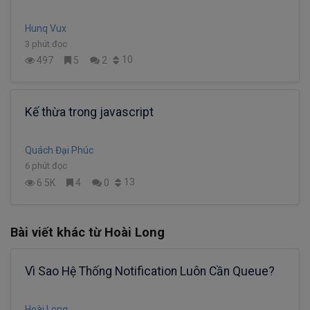
Hunq Vux
3 phút đọc
10
497
5
2
Kế thừa trong javascript
Quách Đại Phúc
6 phút đọc
13
6.5K
4
0
Bài viết khác từ Hoài Long
Vì Sao Hệ Thống Notification Luôn Cần Queue?
Hoài Long