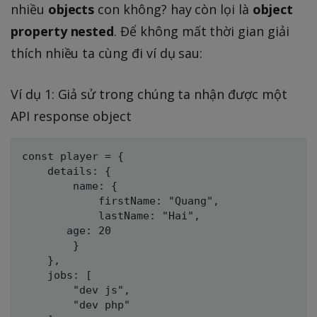
nhiều
objects
con không? hay còn lọi là
object
property nested
. Để không mất thời gian giải
thích nhiều ta cùng đi ví dụ sau:
Ví dụ 1: Giả sử trong chúng ta nhận được một
API response object
const player = {

    details: {

        name: {

            firstName: "Quang",

            lastName: "Hai",

	   age: 20

        }

    },

    jobs: [

        "dev js",

        "dev php"
