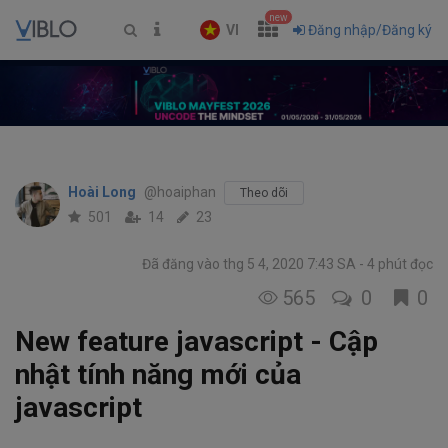
new
VI
Đăng nhập/Đăng ký
Hoài Long
@hoaiphan
Theo dõi
501
14
23
Đã đăng vào thg 5 4, 2020 7:43 SA
4 phút đọc
565
0
0
New feature javascript - Cập
nhật tính năng mới của
javascript