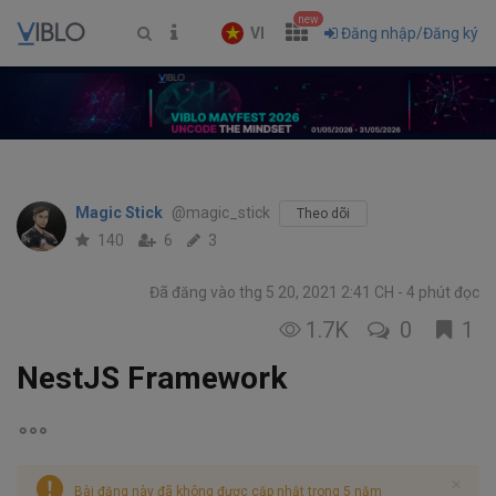
new
VI
Đăng nhập/Đăng ký
Magic Stick
@magic_stick
Theo dõi
140
6
3
Đã đăng vào thg 5 20, 2021 2:41 CH
4 phút đọc
1.7K
0
1
NestJS Framework
Bài đăng này đã không được cập nhật trong 5 năm