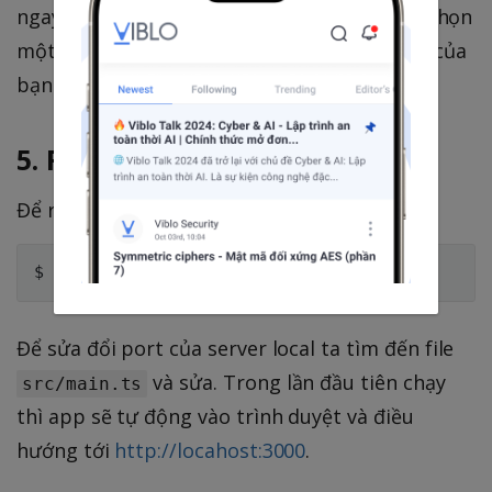
ngay lập tức: Express và Fastify. Bạn có thể chọn
một trong những phù hợp nhất với nhu cầu của
bạn.
5. Run App
Để run app mình dùng câu lệnh:
Để sửa đổi port của server local ta tìm đến file
và sửa. Trong lần đầu tiên chạy
src/main.ts
thì app sẽ tự động vào trình duyệt và điều
hướng tới
http://locahost:3000
.