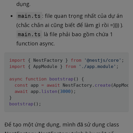
dụng.
: file quan trọng nhất của dự án
main.ts
(chắc chắn ai cũng biết để làm gì rồi =)))) ).
là file phải bao gồm chứa 1
main.ts
function async.
import
{
 NestFactory 
}
from
'@nestjs/core'
;
import
{
 AppModule 
}
from
'./app.module'
;
async
function
bootstrap
(
)
{
const
 app 
=
await
 NestFactory
.
create
(
AppModu
await
 app
.
listen
(
3000
)
;
}
bootstrap
(
)
;
Để tạo một ứng dụng, mình đã sử dụng class