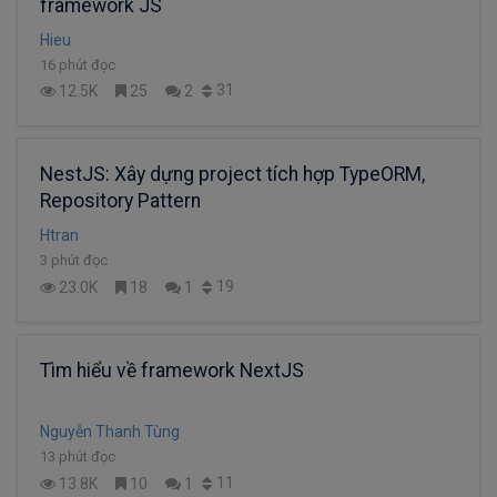
framework JS
Hieu
16 phút đọc
31
12.5K
25
2
NestJS: Xây dựng project tích hợp TypeORM,
Repository Pattern
Htran
3 phút đọc
19
23.0K
18
1
Tìm hiểu về framework NextJS
Nguyễn Thanh Tùng
13 phút đọc
11
13.8K
10
1