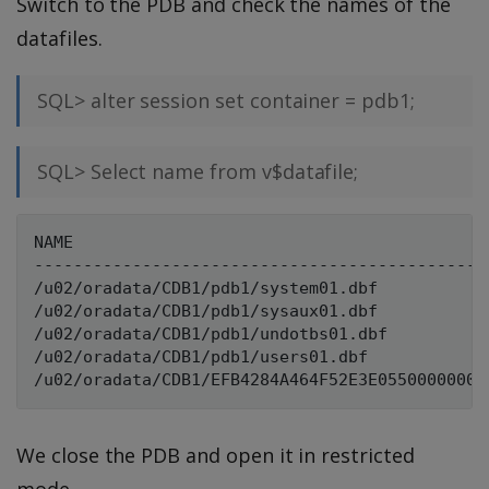
Switch to the PDB and check the names of the
datafiles.
SQL> alter session set container = pdb1;
SQL> Select name from v$datafile;
NAME

----------------------------------------------
/u02/oradata/CDB1/pdb1/system01.dbf

/u02/oradata/CDB1/pdb1/sysaux01.dbf

/u02/oradata/CDB1/pdb1/undotbs01.dbf

/u02/oradata/CDB1/pdb1/users01.dbf

We close the PDB and open it in restricted