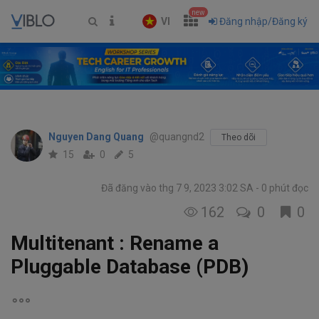
new
VI
Đăng nhập/Đăng ký
Nguyen Dang Quang
@quangnd2
Theo dõi
15
0
5
Đã đăng vào thg 7 9, 2023 3:02 SA
0 phút đọc
162
0
0
Multitenant : Rename a
Pluggable Database (PDB)