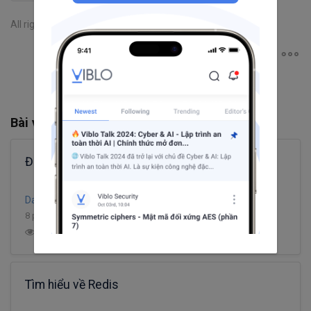
All rights reserved
Bài viết liên quan
Được rồi, đi thôi!!! VPS free nè (^.^) [P2]
Dark Lotus
8 phút đọc
21
15.5K
12
14
Tìm hiểu về Redis