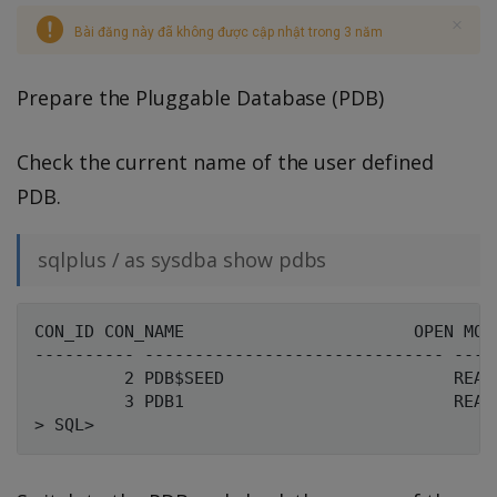
Bài đăng này đã không được cập nhật trong 3 năm
Prepare the Pluggable Database (PDB)
Check the current name of the user defined
PDB.
sqlplus / as sysdba show pdbs
CON_ID CON_NAME                       OPEN MODE
---------- ------------------------------ -----
         2 PDB$SEED                       READ 
         3 PDB1                           READ 