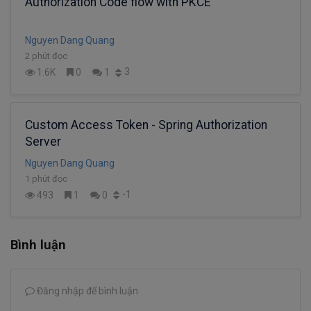
Authorization Code flow with PKCE
Nguyen Dang Quang
2 phút đọc
3
1.6K
0
1
Custom Access Token - Spring Authorization
Server
Nguyen Dang Quang
1 phút đọc
-1
493
1
0
Bình luận
Đăng nhập để bình luận