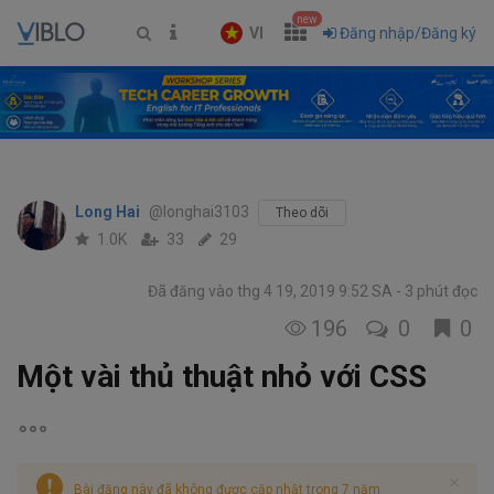
new
VI
Đăng nhập/Đăng ký
Long Hai
@longhai3103
Theo dõi
1.0K
33
29
Đã đăng vào thg 4 19, 2019 9:52 SA
3 phút đọc
196
0
0
Một vài thủ thuật nhỏ với CSS
Bài đăng này đã không được cập nhật trong 7 năm