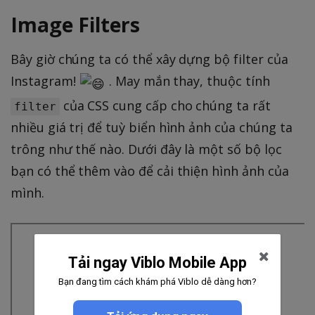
Image Filters
Bây giờ chúng ta có thể xây dựng bộ filter của
Instagram!
. May mắn thay, thuộc tính
của CSS cung cấp cho chúng ta rất
filter
nhiều giá trị để tuỳ biển hình ảnh của chúng ta
trông như thế nào. Dưới đây là một số bộ lọc
bạn có thể thêm vào để cải thiện hình ảnh của
mình.
Tải ngay Viblo Mobile App
Bạn đang tìm cách khám phá Viblo dễ dàng hơn?