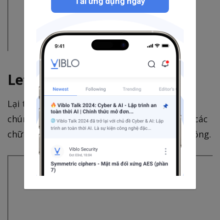
Tải ứng dụng ngay
Letter spacing
Lại thêm một animation nữa! Thật thú vị khi
chúng ta sử dụng những khoảng trắng giữa các
chữ cái và biến chúng thành một hiệu ứng động.