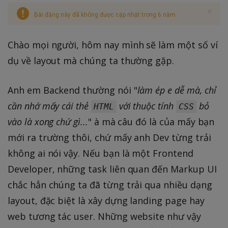
Bài đăng này đã không được cập nhật trong 6 năm
Chào mọi người, hôm nay mình sẽ làm một số ví
dụ về layout mà chúng ta thường gặp.
Anh em Backend thường nói "
làm ép e dễ mà, chỉ
cần nhớ mấy cái thẻ
với thuộc tính
bỏ
HTML
CSS
vào là xong chứ gì...
" à mà câu đó là của mấy bạn
mới ra trường thôi, chứ mấy anh Dev từng trải
không ai nói vậy. Nếu bạn là một Frontend
Developer, những task liên quan đến Markup UI
chắc hẳn chúng ta đã từng trải qua nhiều dạng
layout, đặc biệt là xây dựng landing page hay
web tương tác user. Những website như vậy