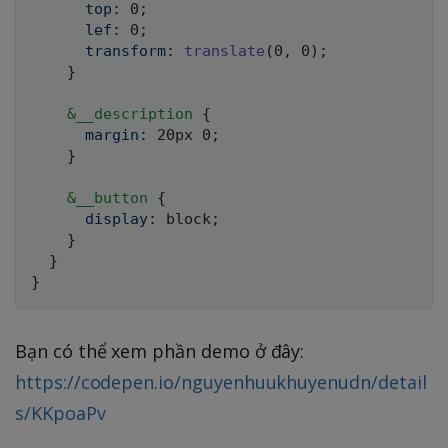
top
:
 0
;
lef
:
 0
;
transform
:
translate
(
0
,
 0
)
;
}
&
__description 
{
margin
:
 20px 0
;
}
&
__button 
{
display
:
 block
;
}
}
}
Bạn có thể xem phần demo ở đây:
https://codepen.io/nguyenhuukhuyenudn/detail
s/KKpoaPv