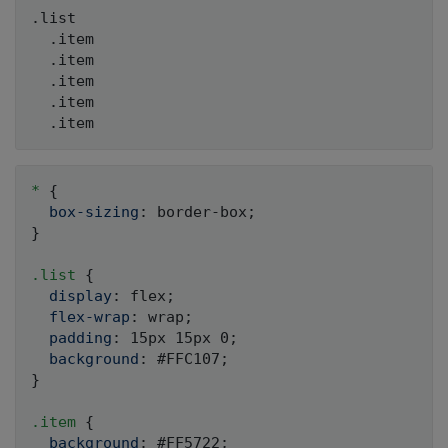
.list

  .item

  .item

  .item

  .item

* 
{
box-sizing
:
 border-box
;
}
.list 
{
display
:
 flex
;
flex-wrap
:
 wrap
;
padding
:
 15px 15px 0
;
background
:
 #FFC107
;
}
.item 
{
background
:
 #FF5722
;