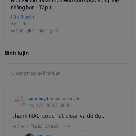
Một vài thủ thuật Frontend cho cuộc sống nhẹ
nhàng hơn - Tập 1
Hữu Khuyên
6 phút đọc
22
900
9
1
Bình luận
Đăng nhập để bình luận
quochuydev
@quochuydev
thg 3 28, 2020 5:04 CH
thank NAE, code rất clear và dễ đọc
0
|
Trả lời
Chia sẻ