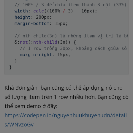
// 100% / 3 để chia item thành 3 cột (33%), 
width
:
calc
(
(
100% 
/
 3
)
-
 10px
)
;
height
:
 200px
;
margin-bottom
:
 15px
;
// nth-child(3n) là những item vị trí là bội
  &
:
not
(
:
nth-child
(
3n
)
)
{
// 1 row trống 30px, khoảng cách giữa sẽ l
margin-right
:
 15px
;
}
}
Khá đơn giản, bạn cũng có thể áp dụng nó cho
số lượng item trên 1 row nhiều hơn. Bạn cũng có
thể xem demo ở đây:
https://codepen.io/nguyenhuukhuyenudn/detail
s/WNvzoGv