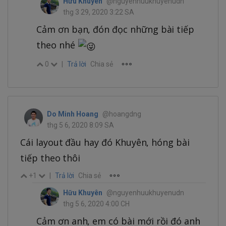
Hữu Khuyên
@nguyenhuukhuyenudn
thg 3 29, 2020 3:22 SA
Cảm ơn bạn, đón đọc những bài tiếp
theo nhé
0
|
Trả lời
Chia sẻ
Do Minh Hoang
@hoangdng
thg 5 6, 2020 8:09 SA
Cái layout đầu hay đó Khuyên, hóng bài
tiếp theo thôi
+1
|
Trả lời
Chia sẻ
Hữu Khuyên
@nguyenhuukhuyenudn
thg 5 6, 2020 4:00 CH
Cảm ơn anh, em có bài mới rồi đó anh