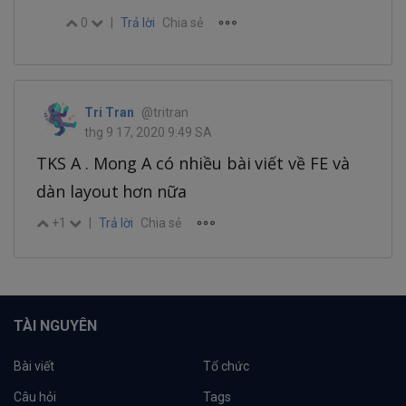
0
|
Trả lời
Chia sẻ
Tri Tran
@tritran
thg 9 17, 2020 9:49 SA
TKS A . Mong A có nhiều bài viết về FE và
dàn layout hơn nữa
+1
|
Trả lời
Chia sẻ
TÀI NGUYÊN
Bài viết
Tổ chức
Câu hỏi
Tags