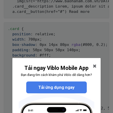
    img(src="https://www.baohanam.com.vn/DATA/
  .card__description Lorem, ipsum dolor sit am
.card 
{
position
:
 relative
;
width
:
 700px
;
box-shadow
:
 0px 14px 80px 
rgba
(
#000
,
 0.2
)
;
padding
:
 50px 50px 50px 140px
;
background
:
 #fff
;
border-radius
:
 20px
;
Tải ngay Viblo Mobile App
&
__avatar 
{
Bạn đang tìm cách khám phá Viblo dễ dàng hơn?
position
:
 absolute
;
top
:
 50%
;
Tải ứng dụng ngay
left
:
 0
;
transform
:
translate
(
-50%
,
 -50%
)
;
width
:
 220px
;
border-radius
:
 20px
;
box-shadow
:
 4px 13px 30px 1px 
rgba
(
252
,
 56