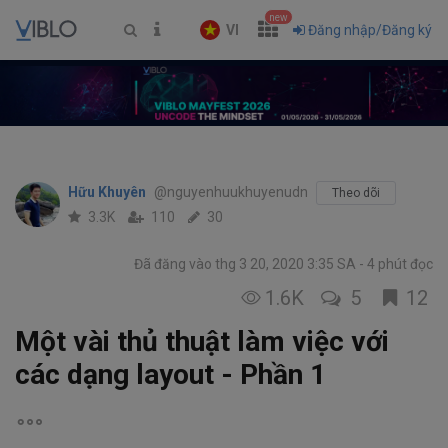
new
VI
Đăng nhập/Đăng ký
Hữu Khuyên
@nguyenhuukhuyenudn
Theo dõi
3.3K
110
30
Đã đăng vào thg 3 20, 2020 3:35 SA
4 phút đọc
1.6K
5
12
Một vài thủ thuật làm việc với
các dạng layout - Phần 1