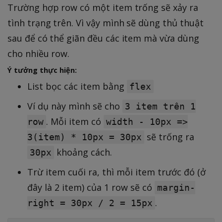
Trường hợp row có một item trống sẽ xảy ra
tình trạng trên. Vì vậy mình sẽ dùng thủ thuật
sau để có thể giãn đều các item mà vừa dùng
cho nhiều row.
Ý tưởng thực hiện:
List bọc các item bằng
flex
Ví dụ này mình sẽ cho
3 item trên 1
. Mỗi item có
row
width - 10px =>
sẽ trống ra
3(item) * 10px = 30px
khoảng cách.
30px
Trừ item cuối ra, thì mỗi item trước đó (ở
đây là 2 item) của 1 row sẽ có
margin-
.
right = 30px / 2 = 15px