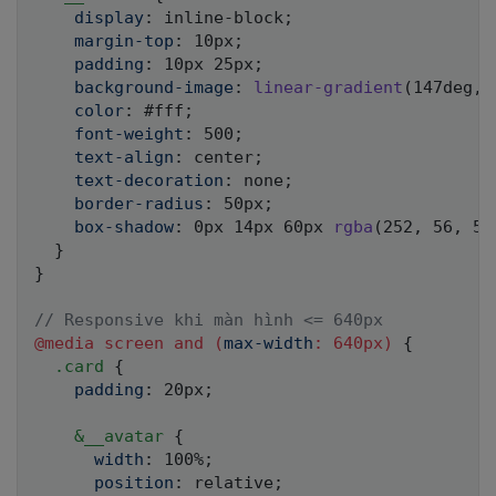
display
:
 inline-block
;
margin-top
:
 10px
;
padding
:
 10px 25px
;
background-image
:
linear-gradient
(
147deg
,
 
color
:
 #fff
;
font-weight
:
 500
;
text-align
:
 center
;
text-decoration
:
 none
;
border-radius
:
 50px
;
box-shadow
:
 0px 14px 60px 
rgba
(
252
,
 56
,
 56
}
}
// Responsive khi màn hình <= 640px
@media
 screen 
and
(
max-width
:
 640px
)
{
.card 
{
padding
:
 20px
;
&
__avatar 
{
width
:
 100%
;
position
:
 relative
;