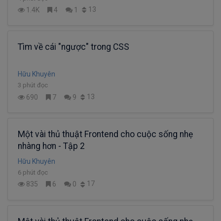
13
1.4K
4
1
Tìm về cái "ngược" trong CSS
Hữu Khuyên
3 phút đọc
13
690
7
9
Một vài thủ thuật Frontend cho cuộc sống nhẹ
nhàng hơn - Tập 2
Hữu Khuyên
6 phút đọc
17
835
6
0