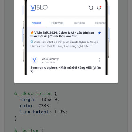
overflow
:
 hidden
;
}
&
__title 
{
padding
:
 10px 0
;
a 
{
color
:
 #5D4037
;
font-size
:
 30px
;
font-weight
:
 600
;
line-height
:
 1.35
;
text-decoration
:
 none
;
}
}
&
__description 
{
margin
:
 10px 0
;
color
:
 #333
;
line-height
:
 1.35
;
}
&
__button 
{