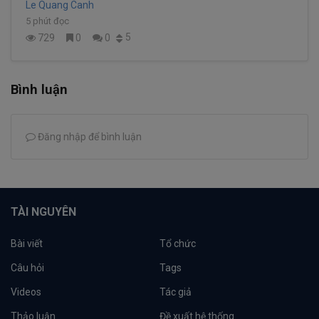
Le Quang Canh
5 phút đọc
5
729
0
0
Bình luận
Đăng nhập để bình luận
TÀI NGUYÊN
Bài viết
Tổ chức
Câu hỏi
Tags
Videos
Tác giả
Thảo luận
Đề xuất hệ thống