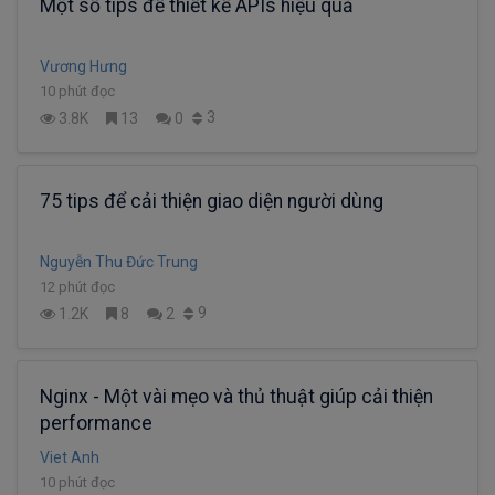
Một số tips để thiết kế APIs hiệu quả
Vương Hưng
10 phút đọc
3
3.8K
13
0
75 tips để cải thiện giao diện người dùng
Nguyễn Thu Đức Trung
12 phút đọc
9
1.2K
8
2
Nginx - Một vài mẹo và thủ thuật giúp cải thiện
performance
Viet Anh
10 phút đọc