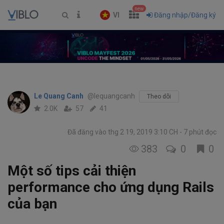
new
VI
Đăng nhập/Đăng ký
Le Quang Canh
@lequangcanh
Theo dõi
2.0K
57
41
Đã đăng vào thg 2 19, 2019 3:10 CH
7 phút đọc
383
0
0
Một số tips cải thiện
performance cho ứng dụng Rails
của bạn