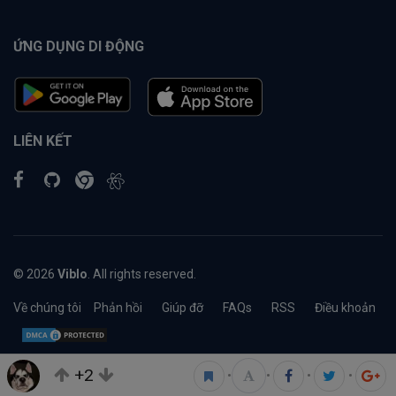
ỨNG DỤNG DI ĐỘNG
LIÊN KẾT
© 2026
Viblo
. All rights reserved.
Về chúng tôi
Phản hồi
Giúp đỡ
FAQs
RSS
Điều khoản
+2
•
•
•
•