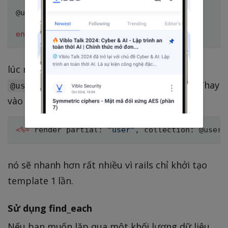
@users
.
each
do
|
user
|
<
%
=
 render 
"user"
,
 user
:
 user 
%
>
end
lúc này Rails sẽ render template của bạn
lần, cảm giác khá là nặng nề. Thay
@users.size
vào đó hãy sử dụng colection render
<
%
=
 render partial
:
"user"
,
 collection
:
@users
nó sẽ nhanh hơn rất nhiều vì rails chỉ khởi tạo
template 1 lần.
Sử dụng find_each
Nếu bạn muốn lặp qua một khối lượng dữ liệu