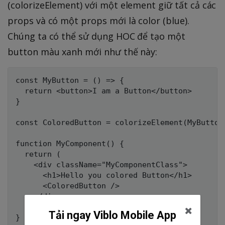
(colorizeElement) với một element giữ tất cả các
props và có một props mới là color (blue).
Chúng ta có thể sử dụng HOC để tạo một
button màu xanh mới như thế này:
const MyButton = () => {

  return <button>I am a Button</button>

}

const ColoredButton = colorizeElement(MyButton)
function MyComponent() {

  return (

    <div className="MyComponentClass">

      <h1>Hello you colored Button</h1>

      <ColoredButton />

    </div>

  )

Tải ngay Viblo Mobile App