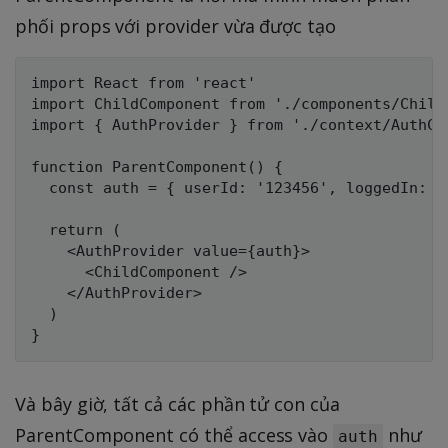
phối props với provider vừa được tạo
import React from 'react'

import ChildComponent from './components/ChildC
import { AuthProvider } from './context/AuthCon
function ParentComponent() {

  const auth = { userId: '123456', loggedIn: tr
  return (

    <AuthProvider value={auth}>

      <ChildComponent />

    </AuthProvider>

  )

Và bây giờ, tất cả các phần tử con của
ParentComponent có thể access vào
như
auth