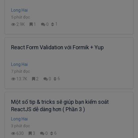
Long Hai
5 phút đọc
1
2.9K
1
0
React Form Validation với Formik + Yup
Long Hai
7 phút đọc
6
13.7K
2
0
Một số tip & tricks sẽ giúp bạn kiểm soát
ReactJS dễ dàng hơn ( Phần 3 )
Long Hai
3 phút đọc
6
630
3
0