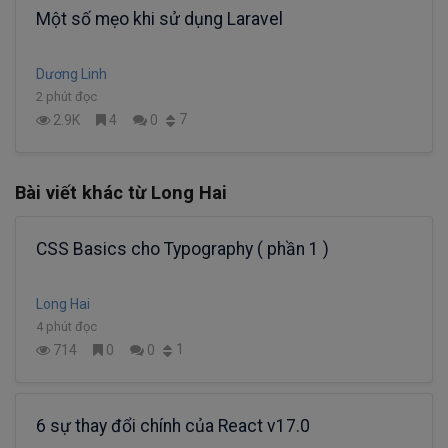
Một số mẹo khi sử dụng Laravel
Dương Linh
2 phút đọc
7
2.9K
4
0
Bài viết khác từ Long Hai
CSS Basics cho Typography ( phần 1 )
Long Hai
4 phút đọc
1
714
0
0
6 sự thay đổi chính của React v17.0