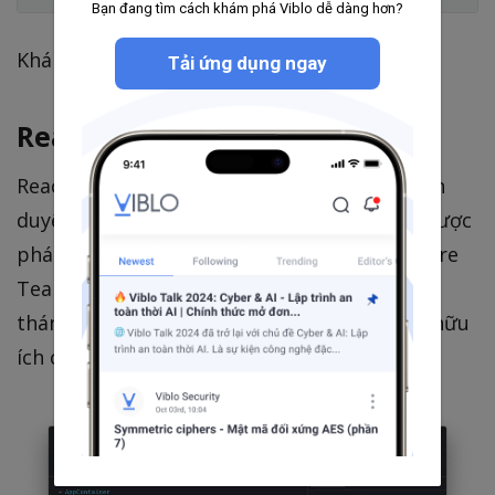
Bạn đang tìm cách khám phá Viblo dễ dàng hơn?
Khá hay phải không?
Tải ứng dụng ngay
React DevTools
React DevTools là một tiện ích mở rộng trình
duyệt thú vị có sẵn cho Chrome và Firefox, được
phát triển bởi duy trì bởi Facebook React Core
Team. Phiên bản mới nhất 4.5.0 ra mắt vào
tháng 3 năm 2020 và extension này thực sự hữu
ích cho bất kỳ nhà phát triển React nào.