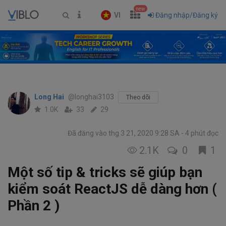
new
VI
Đăng nhập/Đăng ký
Long Hai
@longhai3103
Theo dõi
1.0K
33
29
Đã đăng vào thg 3 21, 2020 9:28 SA
4 phút đọc
2.1K
0
1
Một số tip & tricks sẽ giúp bạn
kiểm soát ReactJS dễ dàng hơn (
Phần 2 )