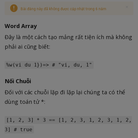
Bài đăng này đã không được cập nhật trong 6 năm
Word Array
Đây là một cách tạo mảng rất tiện ích mà không
phải ai cũng biết:
%w(vi du 1})=> # "vi, du, 1"
Nối Chuỗi
Đối với các chuỗi lặp đi lặp lại chúng ta có thể
dùng toán tử *:
[1, 2, 3] * 3 == [1, 2, 3, 1, 2, 3, 1, 2,
3] # true