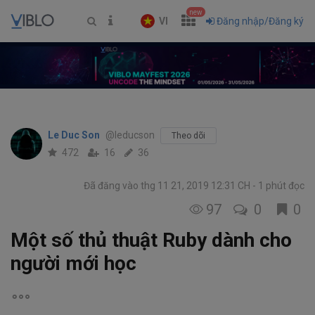
new
VI
Đăng nhập/Đăng ký
Le Duc Son
@leducson
Theo dõi
472
16
36
Đã đăng vào thg 11 21, 2019 12:31 CH
1 phút đọc
97
0
0
Một số thủ thuật Ruby dành cho
người mới học