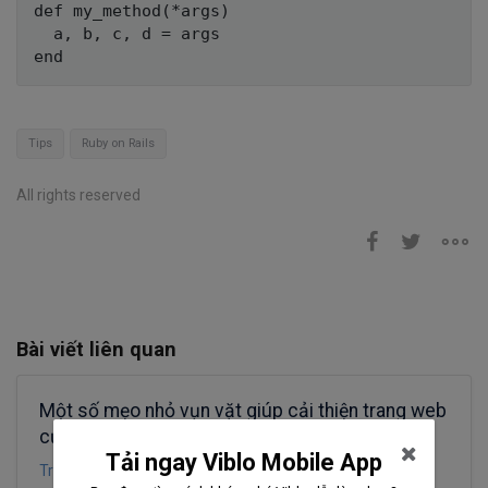
def my_method(*args)

  a, b, c, d = args

Tips
Ruby on Rails
All rights reserved
Bài viết liên quan
Một số mẹo nhỏ vụn vặt giúp cải thiện trang web
của bạn
Tải ngay Viblo Mobile App
Truong Dang