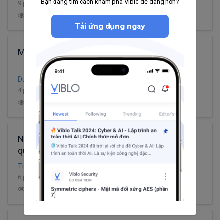
Bạn đang tìm cách khám phá Viblo dễ dàng hơn?
9 phút đọc
10
671
11
2
Tải ứng dụng ngay
Một số CSS nhỏ hay gặp khi làm dự án
Dung Nguyen
4 phút đọc
5
2.6K
10
0
Những mẹo và thủ thuật bạn có thể dùng để
quẩy với Laravel Eloquent
Tiến Nguyễn Văn
6 phút đọc
27
1.5K
7
18