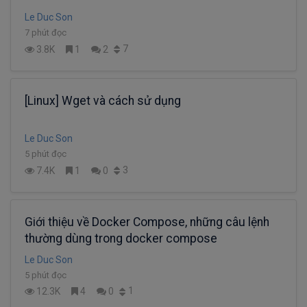
Le Duc Son
7 phút đọc
7
3.8K
1
2
[Linux] Wget và cách sử dụng
Le Duc Son
5 phút đọc
3
7.4K
1
0
Giới thiệu về Docker Compose, những câu lệnh
thường dùng trong docker compose
Le Duc Son
5 phút đọc
1
12.3K
4
0