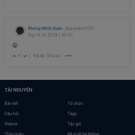
Khổng Minh Quân
@quankm1097
thg 10 10, 2018 1:40 CH
😮
+1
|
Trả lời
Chia sẻ
TÀI NGUYÊN
Bài viết
Tổ chức
Câu hỏi
Tags
Videos
Tác giả
Thảo luận
Đề xuất hệ thống