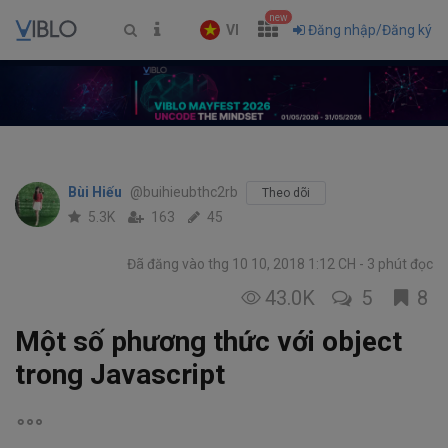
new
VI
Đăng nhập/Đăng ký
Bùi Hiếu
@buihieubthc2rb
Theo dõi
5.3K
163
45
Đã đăng vào thg 10 10, 2018 1:12 CH
3 phút đọc
43.0K
5
8
Một số phương thức với object
trong Javascript