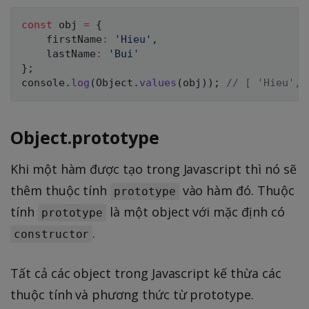
const
 obj 
=
{
    firstName
:
'Hieu'
,
    lastName
:
'Bui'
}
;
console
.
log
(
Object
.
values
(
obj
)
)
;
// [ 'Hieu', 
Object.prototype
Khi một hàm được tạo trong Javascript thì nó sẽ
thêm thuộc tính
vào hàm đó. Thuộc
prototype
tính
là một object với mặc định có
prototype
.
constructor
Tất cả các object trong Javascript kế thừa các
thuộc tính và phương thức từ prototype.