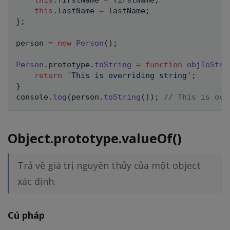
this
.
firstName 
=
 firstName
;
this
.
lastName 
=
 lastName
;
}
;
person 
=
new
Person
(
)
;
Person
.
prototype
.
toString
=
function
objToStri
return
'This is overriding string'
;
}
console
.
log
(
person
.
toString
(
)
)
;
// This is ove
Object.prototype.valueOf()
Trả về giá trị nguyên thủy của một object
xác định.
Cú pháp