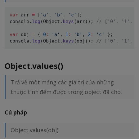
var
 arr 
=
[
'a'
,
'b'
,
'c'
]
;
console
.
log
(
Object
.
keys
(
arr
)
)
;
// ['0', '1', '
var
 obj 
=
{
0
:
'a'
,
1
:
'b'
,
2
:
'c'
}
;
console
.
log
(
Object
.
keys
(
obj
)
)
;
// ['0', '1', '
Object.values()
Trả về một mảng các giá trị của những
thuộc tính đếm được trong object đã cho.
Cú pháp
Object.values(obj)