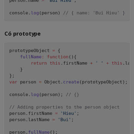
person
.
name 
=
'Bui Hieu'
;
console
.
log
(
person
)
// { name: 'Bui Hieu' }
Có prototype
prototypeObject 
=
{
fullName
:
function
(
)
{
return
this
.
firstName 
+
' '
+
this
.
last
}
}
;
var
 person 
=
 Object
.
create
(
prototypeObject
)
;
console
.
log
(
person
)
;
// {}
// Adding properties to the person object
person
.
firstName 
=
'Hieu'
;
person
.
lastName 
=
'Bui'
;
person
.
fullName
(
)
;