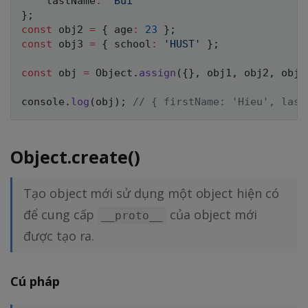
    lastName
:
'Bui'
}
;
const
 obj2 
=
{
 age
:
23
}
;
const
 obj3 
=
{
 school
:
'HUST'
}
;
const
 obj 
=
 Object
.
assign
(
{
}
,
 obj1
,
 obj2
,
 obj3
console
.
log
(
obj
)
;
// { firstName: 'Hieu', last
Object.create()
Tạo object mới sử dụng một object hiện có
để cung cấp
của object mới
__proto__
được tạo ra.
Cú pháp