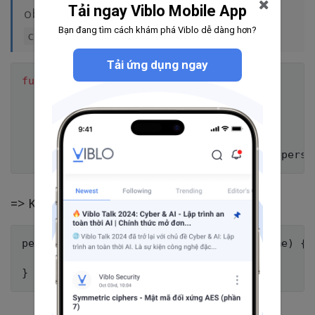
Tải ngay Viblo Mobile App
object. Tất cả các object đều có thuộc tính
Bạn đang tìm cách khám phá Viblo dễ dàng hơn?
.
constructor
Tải ứng dụng ngay
function
Person
(
name
)
{
this
.
name 
=
 name
;
}
var
 person 
=
new
Person
(
'Hieu Bui'
)
;
  console
.
log
(
'person.constructor is '
+
 perso
=> Kết quả:
person.constructor is function Person(name) 
{
}