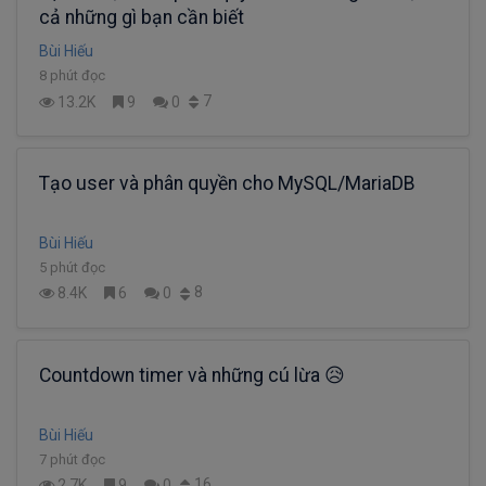
cả những gì bạn cần biết
Bùi Hiếu
8 phút đọc
7
13.2K
9
0
Tạo user và phân quyền cho MySQL/MariaDB
Bùi Hiếu
5 phút đọc
8
8.4K
6
0
Countdown timer và những cú lừa 😥
Bùi Hiếu
7 phút đọc
16
2.7K
9
0