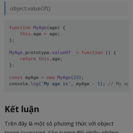
object.valueOf()
function
MyAge
(
age
)
{
this
.
age 
=
 age
;
}
;
MyAge
.
prototype
.
valueOf
=
function
(
)
{
return
this
.
age
;
}
;
const
 myAge 
=
new
MyAge
(
23
)
;
console
.
log
(
'My age is'
,
 myAge 
-
1
)
;
// My age
Kết luận
Trên đây là một số phương thức với object
trong Javascript. Còn tương đối nhiều những