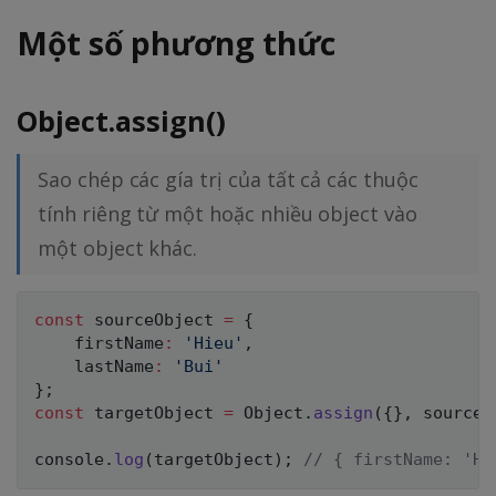
Một số phương thức
Object.assign()
Sao chép các gía trị của tất cả các thuộc
tính riêng từ một hoặc nhiều object vào
một object khác.
const
 sourceObject 
=
{
    firstName
:
'Hieu'
,
    lastName
:
'Bui'
}
;
const
 targetObject 
=
 Object
.
assign
(
{
}
,
 sourceO
console
.
log
(
targetObject
)
;
// { firstName: 'Hi