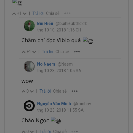
+1
|
Trả lời
Chia sẻ
Bùi Hiếu
@buihieubthc2rb
thg 10 10, 2018 1:16 CH
Chăm chỉ đọc Viblo quá
+1
|
Trả lời
Chia sẻ
No Naem
@Naem
thg 10 23, 2018 1:05 SA
wow
0
|
Trả lời
Chia sẻ
Nguyễn Văn Minh
@minhnv
thg 10 23, 2018 11:55 SA
Chào Ngọc
0
|
Trả lời
Chia sẻ