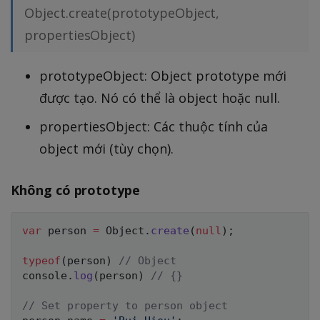
Object.create(prototypeObject,
propertiesObject)
prototypeObject: Object prototype mới
được tạo. Nó có thể là object hoặc null.
propertiesObject: Các thuộc tính của
object mới (tùy chọn).
Không có prototype
var
 person 
=
 Object
.
create
(
null
)
;
typeof
(
person
)
// Object
console
.
log
(
person
)
// {}
// Set property to person object