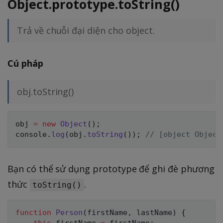
Object.prototype.toString()
Trả về chuỗi đại diện cho object.
Cú pháp
obj.toString()
obj 
=
new
Object
(
)
;
console
.
log
(
obj
.
toString
(
)
)
;
// [object Object
Bạn có thể sử dụng prototype để ghi đè phương
thức
.
toString()
function
Person
(
firstName
,
 lastName
)
{