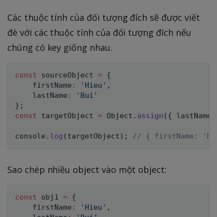
Các thuộc tính của đối tượng đích sẽ được viết
đè với các thuộc tính của đối tượng đích nếu
chúng có key giống nhau.
const
 sourceObject 
=
{
    firstName
:
'Hieu'
,
    lastName
:
'Bui'
}
;
const
 targetObject 
=
 Object
.
assign
(
{
 lastName
:
console
.
log
(
targetObject
)
;
// { firstName: 'Hi
Sao chép nhiều object vào một object:
const
 obj1 
=
{
    firstName
:
'Hieu'
,