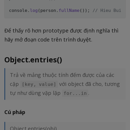
console
.
log
(
person
.
fullName
(
)
)
;
// Hieu Bui
Để thấy rõ hơn prototype được định nghĩa thì
hãy mở đoạn code trên trình duyệt.
Object.entries()
Trả về mảng thuộc tính đếm được của các
cặp
với object đã cho, tương
[key, value]
tự như dùng vặp lặp
.
for...in
Cú pháp
Object.entries(obj)