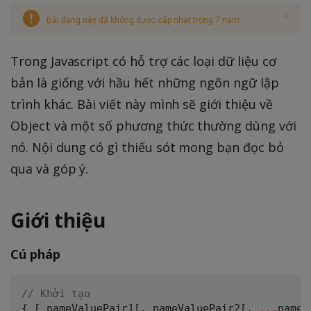
Bài đăng này đã không được cập nhật trong 7 năm
Trong Javascript có hỗ trợ các loại dữ liệu cơ
bản là giống với hầu hết những ngôn ngữ lập
trình khác. Bài viết này mình sẽ giới thiệu về
Object và một số phương thức thường dùng với
nó. Nội dung có gì thiếu sót mong bạn đọc bỏ
qua và góp ý.
Giới thiệu
Cú pháp
// Khởi tạo
{
[
 nameValuePair1
[
,
 nameValuePair2
[
,
...
nameV