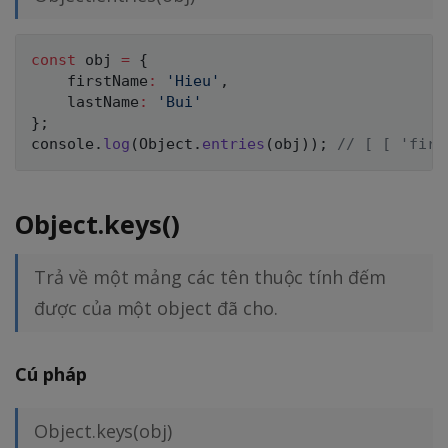
const
 obj 
=
{
    firstName
:
'Hieu'
,
    lastName
:
'Bui'
}
;
console
.
log
(
Object
.
entries
(
obj
)
)
;
// [ [ 'firs
Object.keys()
Trả về một mảng các tên thuộc tính đếm
được của một object đã cho.
Cú pháp
Object.keys(obj)