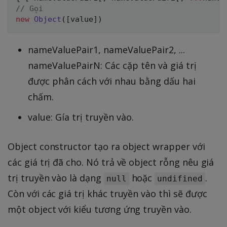
// Gọi
new
Object
(
[
value
]
)
nameValuePair1, nameValuePair2, ...
nameValuePairN: Các cặp tên và giá trị
được phân cách với nhau bằng dấu hai
chấm.
value: Gía trị truyền vào.
Object constructor tạo ra object wrapper với
các giá trị đã cho. Nó trả về object rỗng nêu giá
trị truyền vào là dạng
hoặc
.
null
undifined
Còn với các giá trị khác truyền vào thì sẽ được
một object với kiểu tương ứng truyền vào.