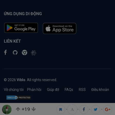
ỨNG DỤNG DI ĐỘNG
LIÊN KẾT
© 2026
Viblo
. All rights reserved.
Về chúng tôi
Phản hồi
Giúp đỡ
FAQs
RSS
Điều khoản
+19
•
•
•
•