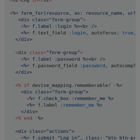
<
h2
>
Log
in
<
/
h2
>
<
%= form_for(resource, as: resource_name, url:
   <div class=
"form-group"
>
<
%= f.label :login %><br />

    <%=
 f
.
text_field 
:login
,
 autofocus
:
true
,
  </div>
<
div 
class
=
"form-group"
>
<
%= f.label :password %><br />

    <%=
 f
.
password_field 
:password
,
 autocomple
  </div>
<
%
if
 devise_mapping
.
rememberable
?
-
%>

    <div class="form-group">
<
%= f.check_box :remember_me %>

      <%=
 f
.
label 
:remember_me
%>

    </div>
<
%
end
-
%>

  <div class="actions">
<
%= f.submit "Log in", class: "btn btn-prim