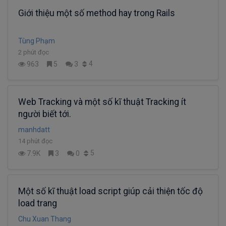
Giới thiệu một số method hay trong Rails
Tùng Phạm
2 phút đọc
4
963
5
3
Web Tracking và một số kĩ thuật Tracking ít
người biết tới.
manhdatt
14 phút đọc
5
7.9K
3
0
Một số kĩ thuật load script giúp cải thiện tốc độ
load trang
Chu Xuan Thang