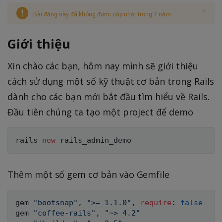
Bài đăng này đã không được cập nhật trong 7 năm
Giới thiệu
Xin chào các bạn, hôm nay mình sẽ giới thiệu
cách sử dụng một số kỹ thuật cơ bản trong Rails
dành cho các bạn mới bắt đầu tìm hiểu về Rails.
Đầu tiên chúng ta tạo một project để demo
rails 
new
Thêm một số gem cơ bản vào Gemfile
gem 
"bootsnap"
,
">= 1.1.0"
,
require
:
false
gem 
"coffee-rails"
,
"~> 4.2"