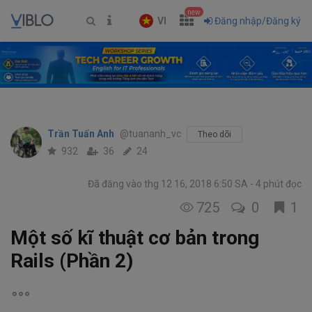
new
VI
Đăng nhập/Đăng ký
Trần Tuấn Anh
@tuananh_vc
Theo dõi
932
36
24
Đã đăng vào thg 12 16, 2018 6:50 SA
4 phút đọc
725
0
1
Một số kĩ thuật cơ bản trong
Rails (Phần 2)