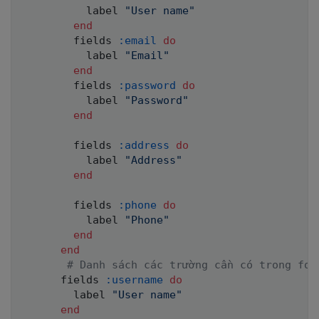
          label 
"User name"
end
        fields 
:email
do
          label 
"Email"
end
        fields 
:password
do
          label 
"Password"
end
        fields 
:address
do
          label 
"Address"
end
        fields 
:phone
do
          label 
"Phone"
end
end
# Danh sách các trường cần có trong for
      fields 
:username
do
        label 
"User name"
end