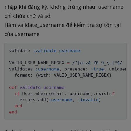
nhập khi đăng ký, không trùng nhau, username
chỉ chứa chữ và số.
Hàm validate_username để kiểm tra sự tồn tại
của username
validate 
:validate_username
VALID_USER_NAME_REGEX
=
/^[a-zA-Z0-9_\.]*$/
validates 
:username
,
 presence
:
:true
,
 uniquene
  format
:
{
with
:
VALID_USER_NAME_REGEX
}
def
validate_username
if
User
.
where
(
email
:
 username
)
.
exists
?
    errors
.
add
(
:username
,
:invalid
)
end
end