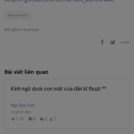
Ruby on Rails
All rights reserved
Bài viết liên quan
Kính ngữ dưới con mắt của dân kĩ thuật ^^
Ngo Duy Son
10 phút đọc
7
1.1K
8
0