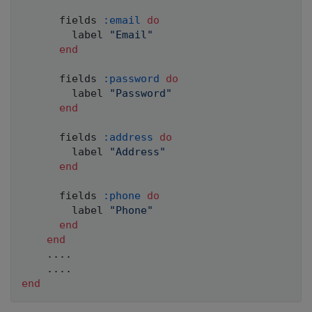
      fields 
:email
do
        label 
"Email"
end
      fields 
:password
do
        label 
"Password"
end
      fields 
:address
do
        label 
"Address"
end
      fields 
:phone
do
        label 
"Phone"
end
end
.
.
.
.
.
.
.
.
end