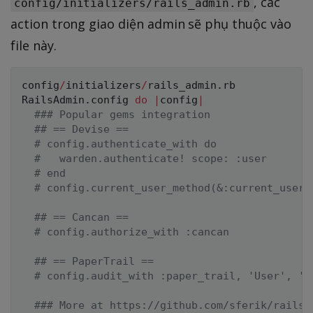
, các
config/initializers/rails_admin.rb
action trong giao diện admin sẽ phụ thuộc vào
file này.
config
/
initializers
/
rails_admin
.
RailsAdmin
.
config 
do
|
config
|
### Popular gems integration
## == Devise ==
# config.authenticate_with do
#   warden.authenticate! scope: :user
# end
# config.current_user_method(&:current_user)
## == Cancan ==
# config.authorize_with :cancan
## == PaperTrail ==
# config.audit_with :paper_trail, 'User', 'P
### More at https://github.com/sferik/rails_