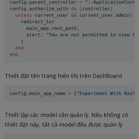
config
.
parent_controller 
=
"::ApplicationContr
config
.
authorize_with 
do
|
controller
|
unless
 current_user 
&&
 current_user
.
admin
?
    redirect_to
(
      main_app
.
root_path
,
      alert
:
"You are not permitted to view th
)
end
end
Thiết đặt tên trang hiển thị trên DashBoard
config
.
main_app_name 
=
[
"Experiment With Rails
Thiết lập các model cần quản lý. Nếu không có
thiết đặt này, tất cả model đều được quản lý