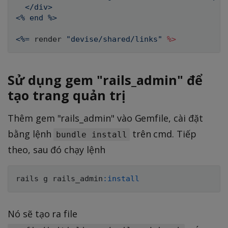
  </div>

<% end %>

<%=
 render 
"devise/shared/links"
%
>
Sử dụng gem "rails_admin" để
tạo trang quản trị
Thêm gem "rails_admin" vào Gemfile, cài đặt
bằng lệnh
trên cmd. Tiếp
bundle install
theo, sau đó chạy lệnh
rails g rails_admin
:install
Nó sẽ tạo ra file