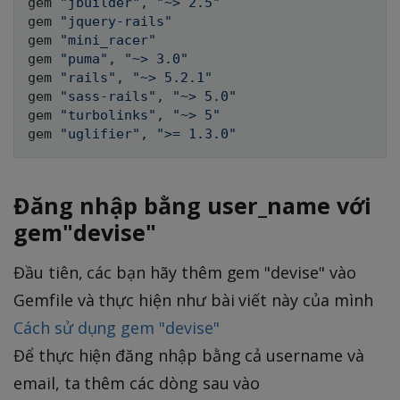
gem 
"jbuilder"
,
"~> 2.5"
gem 
"jquery-rails"
gem 
"mini_racer"
gem 
"puma"
,
"~> 3.0"
gem 
"rails"
,
"~> 5.2.1"
gem 
"sass-rails"
,
"~> 5.0"
gem 
"turbolinks"
,
"~> 5"
gem 
"uglifier"
,
">= 1.3.0"
Đăng nhập bằng user_name với
gem"devise"
Đầu tiên, các bạn hãy thêm gem "devise" vào
Gemfile và thực hiện như bài viết này của mình
Cách sử dụng gem "devise"
Để thực hiện đăng nhập bằng cả username và
email, ta thêm các dòng sau vào