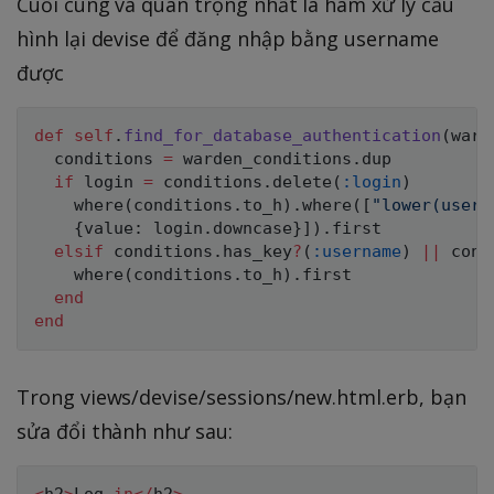
Cuối cùng và quan trọng nhất là hàm xử lý cấu
hình lại devise để đăng nhập bằng username
được
def
self
.
find_for_database_authentication
(
ward
  conditions 
=
 warden_conditions
.
dup

if
 login 
=
 conditions
.
delete
(
:login
)
    where
(
conditions
.
to_h
)
.
where
(
[
"lower(usern
{
value
:
 login
.
downcase
}
]
)
.
first

elsif
 conditions
.
has_key
?
(
:username
)
||
 cond
    where
(
conditions
.
to_h
)
.
first

end
end
Trong views/devise/sessions/new.html.erb, bạn
sửa đổi thành như sau: