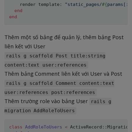
    render template
:
"static_pages/
#{
params
[
:p
end
end
Thêm một số bảng để quản lý, thêm bảng Post
liên kết với User
rails g scaffold Post title:string
content:text user:references
Thêm bảng Comment liên kết với User và Post
rails g scaffold Comment content:text
user:references post:references
Thêm trường role vào bảng User
rails g
migration AddRoleToUsers
class
AddRoleToUsers
<
ActiveRecord
:
:
Migration