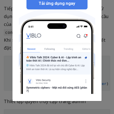
Tải ứng dụng ngay
Tiếp theo là đến bước quan trọng nhất khi sử
dụng rails admin đó là thiết đặt nó theo yêu cầu
của chúng ta trong
config/initializers/rails_admin.rb
Khi sử dụng kết hợp gem devise, ta thêm thiết
đặt sau:
## == Devise ==
  config
.
authenticate_with 
do
    warden
.
authenticate
!
 scope
:
:user
end
  config
.
current_user_method
(
&
:current_user
)
Thiết lập quyền truy cập trang admin