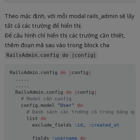
Theo mặc định, với mỗi modal rails_admin sẽ lấy
tất cả các trường để hiển thị.
Để cấu hình chỉ hiển thị các trường cần thiết,
thêm đoạn mã sau vào trong block cha
RailsAdmin.config do |config|
RailsAdmin
.
config 
do
|
config
|
.
.
.
.
.
.
.
.
.
.
RailsAdmin
.
config 
do
|
config
|
# Model cần config
    config
.
model 
"User"
do
# Danh sách các trường có trong bảng quả
      list 
do
        exclude_fields 
:id
,
:created_at
        fields 
:username
do