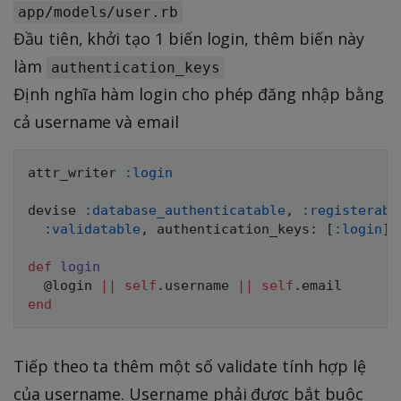
app/models/user.rb
Đầu tiên, khởi tạo 1 biến login, thêm biến này
làm
authentication_keys
Định nghĩa hàm login cho phép đăng nhập bằng
cả username và email
attr_writer 
:login
devise 
:database_authenticatable
,
:registerabl
:validatable
,
 authentication_keys
:
[
:login
]
def
login
@login
||
self
.
username 
||
self
.
end
Tiếp theo ta thêm một số validate tính hợp lệ
của username. Username phải được bắt buộc