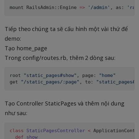
mount 
RailsAdmin
:
:
Engine
=
>
'/admin'
,
 as
:
'rai
Tiếp theo chúng ta sẽ cấu hình một vài thứ để
demo:
Tạo home_page
Trong config/routes.rb, thêm 2 dòng sau:
root 
"static_pages#show"
,
 page
:
"home"
get 
"/static_pages/:page"
,
 to
:
"static_pages#s
Tạo Controller StaticPages và thêm nội dung
như sau:
class
StaticPagesController
<
ApplicationContr
def
show