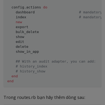
  config
.
actions 
do
    dashboard                     
# mandatory
    index                         
# mandatory
new
    export

    bulk_delete

    show

    edit

    delete

    show_in_app

## With an audit adapter, you can add:
# history_index
# history_show
end
end
Trong routes.rb bạn hãy thêm dòng sau: