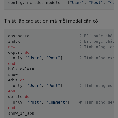
config
.
included_models 
=
[
"User"
,
"Post"
,
"Com
Thiết lập các action mà mỗi model cần có
dashboard                     
# Bắt buộc phải 
index                         
# Bắt buộc phải 
new
# Tính năng tạo 
export 
do
  only 
[
"User"
,
"Post"
]
# Tính năng expo
end
bulk_delete

show

edit 
do
  only 
[
"User"
,
"Post"
]
# Tính năng edit
end
delete 
do
  only 
[
"Post"
,
"Comment"
]
# Tính năng dele
end