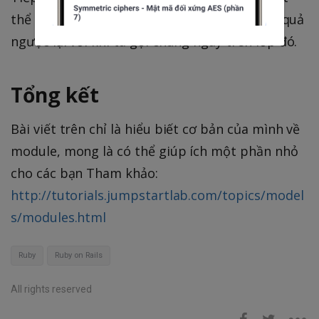
thể hiện của lớp (Foo.new) thì ta sẽ thấy kết quả
ngược lại với khi ta gọi chúng ngay trên lớp đó.
Tổng kết
Bài viết trên chỉ là hiểu biết cơ bản của mình về
module, mong là có thể giúp ích một phần nhỏ
cho các bạn Tham khảo:
http://tutorials.jumpstartlab.com/topics/model
s/modules.html
Ruby
Ruby on Rails
All rights reserved