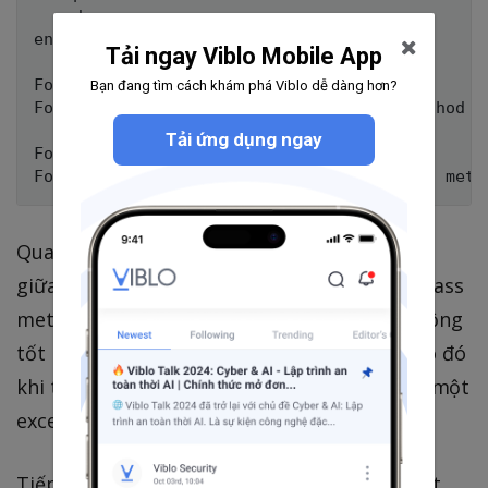
  end

end

Tải ngay Viblo Mobile App
Foo.bar # => "class method"

Bạn đang tìm cách khám phá Viblo dễ dàng hơn?
Foo.baz # => NoMethodError: undefined method ‘b
Tải ứng dụng ngay
Foo.new.baz # => instance method

Qua ví dụ đơn giản trên, ta thấy sự khác biệt
giữa 2 phương thức bar và baz. bar là một class
method nên khi ta gọi Foo.bar thì nó hoạt động
tốt nhưng baz lại là một instance method dó đó
khi ta gọi Foo.baz thì lập tức ruby sẽ bắn ra một
exception là NoMethodError.
Tiếp theo ta sẽ gọi hai method trên trên một