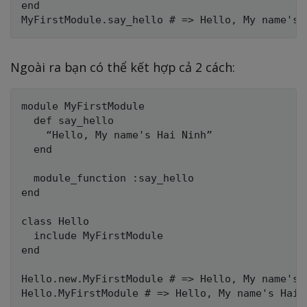
end

Ngoài ra bạn có thể kết hợp cả 2 cách:
module MyFirstModule

  def say_hello

    “Hello, My name's Hai Ninh”

  end

  module_function :say_hello

end

class Hello

  include MyFirstModule

end

Hello.new.MyFirstModule # => Hello, My name's H