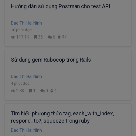
Hướng dẫn sử dụng Postman cho test API
Dao Thi Hai Ninh
10 phút đọc
37
117.1K
35
6
Sử dụng gem Rubocop trong Rails
Dao Thi Hai Ninh
4 phút đọc
4
2.8K
1
0
Tìm hiểu phương thức tag, each_with_index,
respond_to?, squeeze trong ruby
Dao Thi Hai Ninh