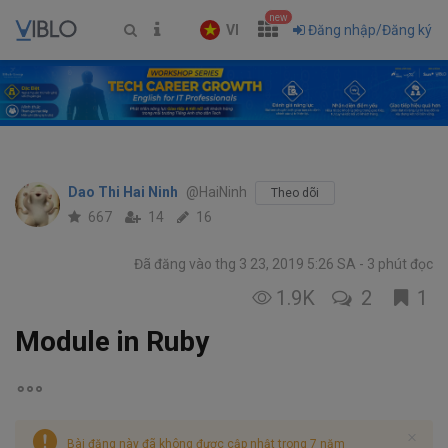
new
VI
Đăng nhập/Đăng ký
Dao Thi Hai Ninh
@HaiNinh
Theo dõi
667
14
16
Đã đăng vào thg 3 23, 2019 5:26 SA
3 phút đọc
1.9K
2
1
Module in Ruby
Bài đăng này đã không được cập nhật trong 7 năm