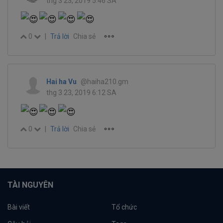
thg 3 23, 2019 5:46 SA
0
|
Trả lời
Chia sẻ
Hai ha Vu
@haiha210.gm
thg 3 23, 2019 6:12 SA
0
|
Trả lời
Chia sẻ
TÀI NGUYÊN
Bài viết
Tổ chức