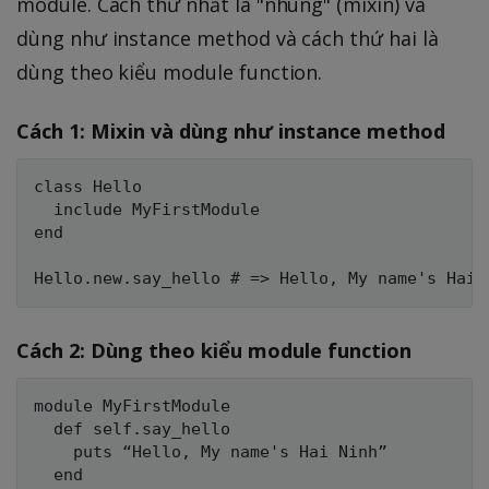
module. Cách thứ nhất là "nhúng" (mixin) và
dùng như instance method và cách thứ hai là
dùng theo kiểu module function.
Cách 1: Mixin và dùng như instance method
class Hello

  include MyFirstModule

end

Cách 2: Dùng theo kiểu module function
module MyFirstModule

  def self.say_hello

    puts “Hello, My name's Hai Ninh”

  end
