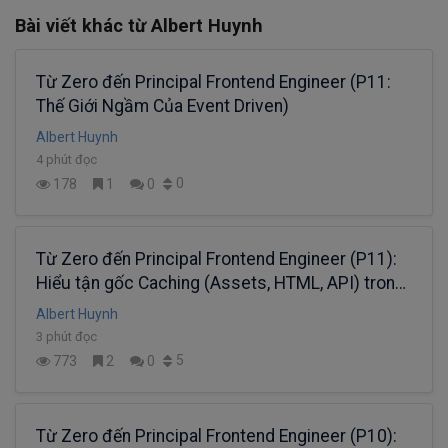
Bài viết khác từ Albert Huynh
Từ Zero đến Principal Frontend Engineer (P11:
Thế Giới Ngầm Của Event Driven)
Albert Huynh
4 phút đọc
0
178
1
0
Từ Zero đến Principal Frontend Engineer (P11):
Hiểu tận gốc Caching (Assets, HTML, API) trong
ứng dụng web hiện đại
Albert Huynh
3 phút đọc
5
773
2
0
Từ Zero đến Principal Frontend Engineer (P10):