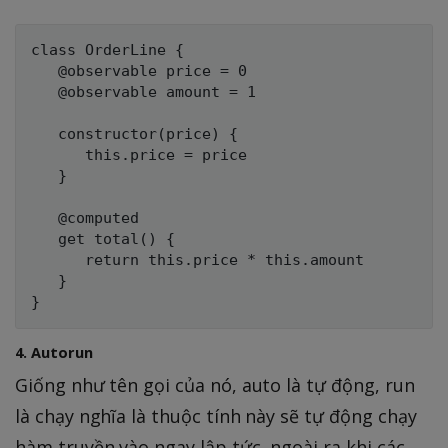
class OrderLine {

   @observable price = 0

   @observable amount = 1      

   constructor(price) {

      this.price = price     

   }      

   @computed

   get total() {    

      return this.price * this.amount     

   }

4. Autorun
Giống như tên gọi của nó, auto là tự động, run
là chạy nghĩa là thuộc tính này sẽ tự động chạy
hàm truyền vào ngay lập tức, ngoài ra khi các