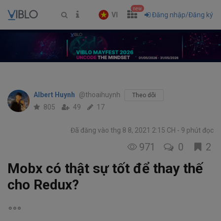
new
VI
Đăng nhập/Đăng ký
Albert Huynh
@thoaihuynh
Theo dõi
805
49
17
Đã đăng vào thg 8 8, 2021 2:15 CH
9 phút đọc
971
0
2
Mobx có thật sự tốt để thay thế
cho Redux?