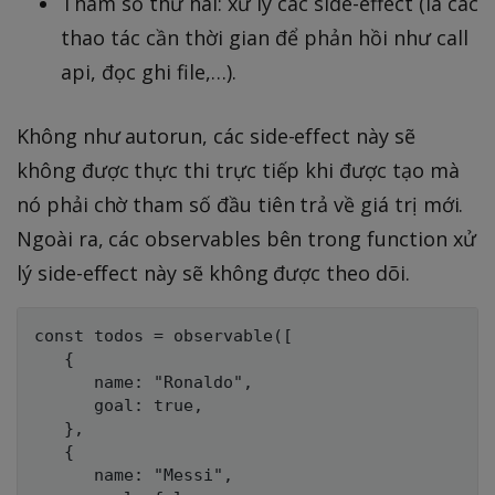
Tham số thứ hai: xử lý các side-effect (là các
thao tác cần thời gian để phản hồi như call
api, đọc ghi file,…).
Không như autorun, các side-effect này sẽ
không được thực thi trực tiếp khi được tạo mà
nó phải chờ tham số đầu tiên trả về giá trị mới.
Ngoài ra, các observables bên trong function xử
lý side-effect này sẽ không được theo dõi.
const todos = observable([     

   {

      name: "Ronaldo",         

      goal: true,     

   },     

   {         

      name: "Messi",         
