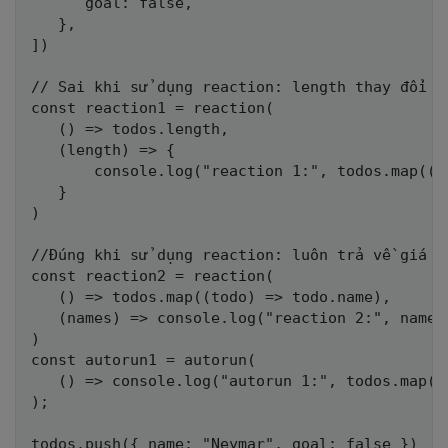
      goal: false,     

   }, 

])  

// Sai khi sử dụng reaction: length thay đổi n
const reaction1 = reaction(

   () => todos.length,     

   (length) => { 

       console.log("reaction 1:", todos.map((t
   }

)

//Đúng khi sử dụng reaction: luôn trả về giá t
const reaction2 = reaction(     

   () => todos.map((todo) => todo.name),     

   (names) => console.log("reaction 2:", names.
)  

const autorun1 = autorun(

   () => console.log("autorun 1:", todos.map((
);  

todos.push({ name: "Neymar", goal: false }) 
