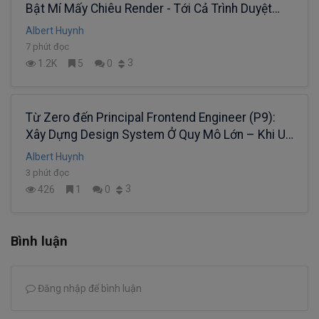
Bật Mí Mấy Chiêu Render - Tới Cả Trình Duyệt
Cũng Phải Gật Gù
Albert Huynh
7 phút đọc
3
1.2K
5
0
Từ Zero đến Principal Frontend Engineer (P9):
Xây Dựng Design System Ở Quy Mô Lớn – Khi UI
Trở Thành Một Sản Phẩm
Albert Huynh
3 phút đọc
3
426
1
0
Bình luận
Đăng nhập để bình luận