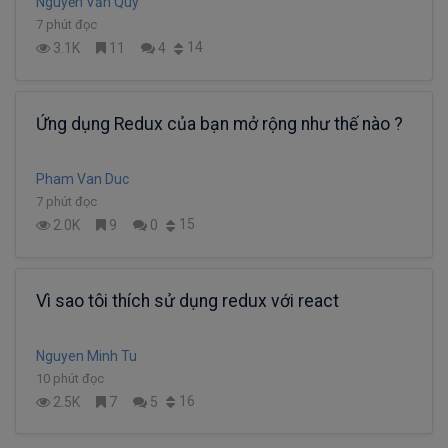
Nguyễn Văn Quy
7 phút đọc
14
3.1K
11
4
Ứng dụng Redux của bạn mở rộng như thế nào ?
Pham Van Duc
7 phút đọc
15
2.0K
9
0
Vì sao tôi thích sử dụng redux với react
Nguyen Minh Tu
10 phút đọc
16
2.5K
7
5