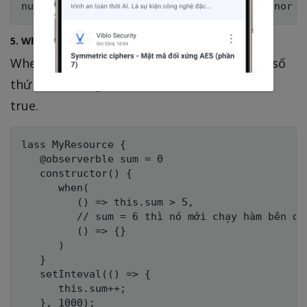
5. When
When sẽ nhận vào 2 tham số trong đó tham số
thứ hai chỉ chạy khi tham số thứ nhất trả về
true.
lass MyResource {

   @observerble sum = 0

   constructor() {

      when(

         () => this.sum > 5,

         // sum = 6 thì nó mới chạy hàm bên dướ
         () => {}

      )

   }

   setInteval(() => {

      this.sum++;

   }, 1000);
