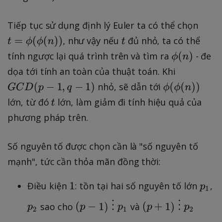
t
t
h
1
1
+
}
i
}
}-
t
Tiếp tục sử dụng định lý Euler ta có thể chọn
1
\
(
}
e
=
t
=
(
(
))
, như vậy nếu
đủ nhỏ, ta có thể
}-
e
t
ϕ
ϕ
n
t
n
\
}
\
e
\
q
(
)
tính ngược lại quá trình trên và tìm ra
- đe
)
e
\
ϕ
n
p
\
p
ui
G
q
e
dọa tới tính an toàn của thuật toán. Khi
h
e
h
v
C
ui
q
\
(
−
1
,
−
1
)
(
(
))
nhỏ, sẽ dẫn tới
GC
D
p
q
ϕ
ϕ
n
i(
q
i
1
D
v
ui
p
t
\
lớn, từ đó
lớn, làm giảm đi tính hiệu quả của
t
ui
(
\
(
m
v
h
p
phương pháp trên.
v
n
p
p
^
1
i
h
0
)
m
-
e
\
(
i(
\
o
Số nguyên tố được chọn cần là "số nguyên tố
1,
\
p
\
n
p
d
q
p
m
mạnh", tức cần thỏa mãn đồng thời:
p
)
m
{
-
m
o
h
)
o
\
1
p
1
Điều kiện
: tồn tại hai số nguyên tố lớn
1
,
o
d
p
i
1
d
p
_
)
d
{
p
(
(
(
(
−
1
)
⋮
(
+
1
)
⋮
sao cho
và
p
p
p
p
p
{
hi
1
2
1
2
{
n
_
p
p
n