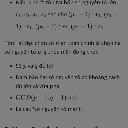
\
(
2
r
n
}
2
-
+
2
Điều kiện
: tồn tại bốn số nguyên tố lớn
)
p
n
_
}
1
1
)
(
(
,
,
,
(
−
1
)
⋮
(
+
sao cho
,
hi
)
r
r
s
s
p
r
p
1
1
2
1
2
1
1
1
)
)
p
p
(
}
(
(
,
\
\
_
_
1
)
⋮
(
−
1
)
⋮
(
+
1
)
⋮
,
,
s
p
r
p
s
1
2
2
2
2
n
p
p
r
\
\
1
1
)
_
_
_
v
v
-
+
n
Tóm lại việc chọn số
an toàn chính là chọn hai
n
}
2
2
2
d
d
1
1
p
q
số nguyên tố
,
thỏa mãn đồng thời:
-
+
p
q
,
o
o
)
)
1
1
s
t
t
\
\
p
q
Số
và
đủ lớn
p
q
)
)
_
s
s
\
\
\
\
1
\
\
Đảm bảo hai số nguyên tố có khoảng cách
v
v
\
\
,
p
p
d
d
đủ lớn và vừa phải.
v
v
s
_
_
o
o
G
d
d
(
−
1
,
−
1
)
nhỏ.
_
GC
D
p
q
1
2
t
t
C
o
o
2
s
s
Là các "số nguyên tố mạnh".
D
t
t
\
\
(
s
s
r
s
p
\
\