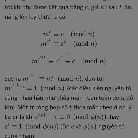
\
c
t
tới khi thu được kết quả bằng
, giả sử sau
lần
c
t
e
nâng lên lũy thừa ta có:
q
ui
e
≡
m^e \equiv c \pmod {n
(
mod
)
m
c
n
v
2
e
≡
e
(
mod
)
m
c
n
m
...
^
+
1
t
t
e
e
≡
e
≡
(
mod
)
m
c
c
n
\
p
+
1
t
m
m
≡
(
mod
)
Suy ra
, dẫn tới
e
e
m
m
n
m
^
^
+
1
t
−
≡
1
(
mod
)
. (các điều kiện nguyên tố
e
e
m
n
o
{
{
n
cùng nhau hầu như thỏa mãn hoàn toàn do
đủ
n
d
e
e
t
lớn). Một trường hợp số
thỏa mãn theo định lý
t
{
^
^
e
e
+
1
−
≡
0
(
mod
(
))
Euler là khi
n
, hay
t
{
e
e
ϕ
n
{
^
^
}
e
\
t
t
≡
1
(
mod
(
))
(
)
(Do
và
nguyên tố
t
e
ϕ
n
e
ϕ
n
{
{
p
+
+
cùng nhau).