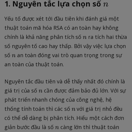
n
1. Nguyên tắc lựa chọn số
e
n
Yếu tố được xét tới đầu tiên khi đánh giá một
thuật toán mã hóa RSA có an toàn hay không
n
chính là khả năng phân tích số
ra tích hai thừa
n
số nguyên tố cao hay thấp. Bởi vậy việc lựa chọn
n
số
an toàn đóng vai trò quan trọng trong sự
n
an toàn của thuật toán.
Nguyên tắc đầu tiên và dễ thấy nhất đó chính là
n
giá trị của số
cần được đảm bảo đủ lớn. Với sự
n
phát triển nhanh chóng của công nghệ, hệ
n
thống tính toán thì các số
với giá trị nhỏ đều
n
có thể dễ dàng bị phân tích. Hiểu một cách đơn
n
giản bước đầu là số
càng lớn thì thuật toán
n