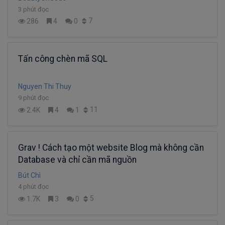
3 phút đọc
7
286
4
0
Tấn công chèn mã SQL
Nguyen Thi Thuy
9 phút đọc
11
2.4K
4
1
Grav ! Cách tạo một website Blog mà không cần
Database và chỉ cần mã nguồn
Bút Chì
4 phút đọc
5
1.7K
3
0