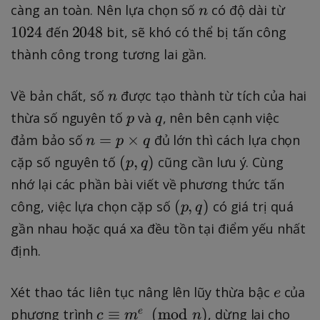
n
1
càng an toàn. Nên lựa chọn số
có độ dài từ
n
0
2
1024
2048
đến
bit, sẽ khó có thể bị tấn công
2
0
thành công trong tương lai gần.
4
4
8
n
Về bản chất, số
được tạo thành từ tích của hai
n
p
q
thừa số nguyên tố
và
, nên bên cạnh việc
p
q
n
=
×
đảm bảo số
đủ lớn thì cách lựa chọn
n
p
q
=
(
(
,
)
cặp số nguyên tố
cũng cần lưu ý. Cùng
p
q
p
p
nhớ lại các phần bài viết về phương thức tấn
\
,
(
(
,
)
công, việc lựa chọn cặp số
có giá trị quá
p
q
ti
q
p
gần nhau hoặc quá xa đều tồn tại điểm yếu nhất
m
)
,
e
định.
q
s
)
q
e
Xét thao tác liên tục nâng lên lũy thừa bậc
của
e
c
≡
(
mod
)
phương trình
, dừng lại cho
e
c
m
n