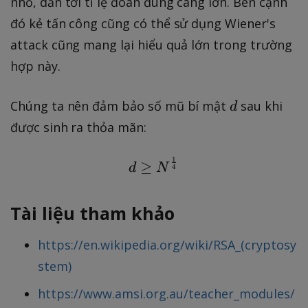
nhỏ, dẫn tới tỉ lệ đoán đúng càng lớn. Bên cạnh
đó kẻ tấn công cũng có thể sử dụng Wiener's
attack cũng mang lại hiểu quả lớn trong trường
hợp này.
d
Chúng ta nên đảm bảo số mũ bí mật
sau khi
d
được sinh ra thỏa mãn:
1
d \geq N^{\frac{1}{4}
≥
d
N
4
Tài liệu tham khảo
https://en.wikipedia.org/wiki/RSA_(cryptosy
stem)
https://www.amsi.org.au/teacher_modules/