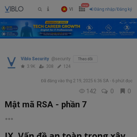
new
VI
Đăng nhập/Đăng ký
Viblo Security
@security
Theo dõi
3.9K
308
124
Đã đăng vào thg 2 19, 2025 6:36 SA
6 phút đọc
142
0
0
Mật mã RSA - phần 7
IX. Vấn đề an toàn trong xây