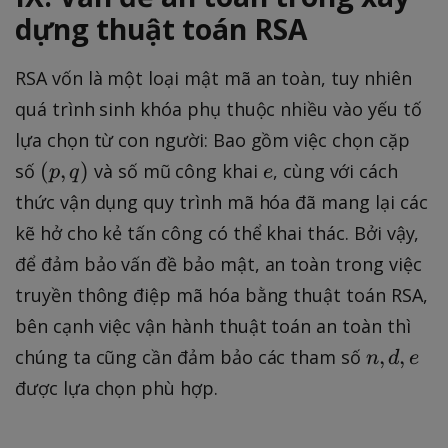
dựng thuật toán RSA
RSA vốn là một loại mật mã an toàn, tuy nhiên
quá trình sinh khóa phụ thuộc nhiều vào yếu tố
lựa chọn từ con người: Bao gồm việc chọn cặp
(
e
(
,
)
số
và số mũ công khai
, cùng với cách
p
q
e
p
thức vận dụng quy trình mã hóa đã mang lại các
,
kẽ hở cho kẻ tấn công có thể khai thác. Bởi vậy,
q
để đảm bảo vấn đề bảo mật, an toàn trong việc
)
truyền thông điệp mã hóa bằng thuật toán RSA,
bên cạnh việc vận hành thuật toán an toàn thì
n
,
,
chúng ta cũng cần đảm bảo các tham số
n
d
e
,
được lựa chọn phù hợp.
d
,