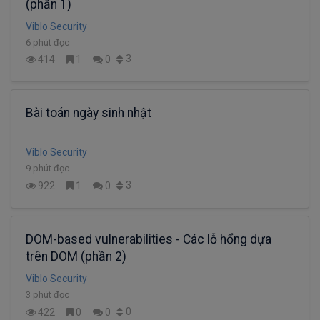
(phần 1)
Viblo Security
6 phút đọc
3
414
1
0
Bài toán ngày sinh nhật
Viblo Security
9 phút đọc
3
922
1
0
DOM-based vulnerabilities - Các lỗ hổng dựa
trên DOM (phần 2)
Viblo Security
3 phút đọc
0
422
0
0