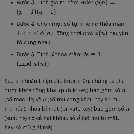
3
\
3
(
)
=
Bước
: Tính giá trị hàm Euler
ϕ
n
p
p
(
−
1
)
(
−
1
)
p
q
.
h
q
4
e
1
4
Bước
: Chọn một số tự nhiên
thỏa mãn
e
i(
<
e
\
1
<
<
(
)
n
(
)
, đồng thời
và
nguyên
e
ϕ
n
e
ϕ
n
e
p
)
tố cùng nhau.
<
h
=
5
d
d
5
≡
1
\
Bước
: Tính
thỏa mãn:
d
d
e
i
(
e
p
(
mod
(
))
(
p
ϕ
n
\
h
n
-
e
i(
)
1
Sau khi hoàn thiện các bước trên, chúng ta thu
q
n
)
n
được khóa công khai (public key) bao gồm số
n
ui
)
(
e
(số module) và
(số mũ công khai, hay số mũ
v
e
q
1
n
mã hóa), khóa bí mật (private key) bao gồm số
n
-
\
d
(xuất hiện ở cả hai khóa), số
(số mũ bí mật,
1
d
p
)
hay số mũ giải mã).
m