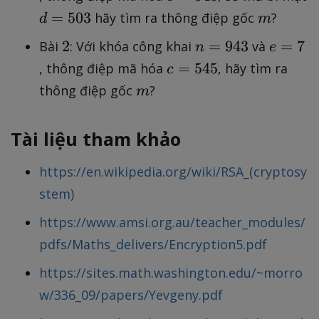
hi
9
7
)
=
d
m
=
503
hãy tìm ra thông điệp gốc
?
d
m
(
4
\
5
=
n
2
n
e
2
3
=
943
=
7
Bài
: Với khóa công khai
và
ti
n
e
4
5
)
=
=
m
c
5
=
545
, thông điệp mã hóa
, hãy tìm ra
c
0
}
9
7
e
=
m
3
thông điệp gốc
?
m
4
s
5
3
(
4
Tài liệu tham khảo
5
5
3-
https://en.wikipedia.org/wiki/RSA_(cryptosy
1
stem)
)
=
https://www.amsi.org.au/teacher_modules/
3
pdfs/Maths_delivers/Encryption5.pdf
1
2
https://sites.math.washington.edu/~morro
0
w/336_09/papers/Yevgeny.pdf