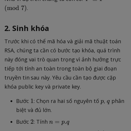
^
p
(
mod
7
)
.
6
m
\
o
2. Sinh khóa
e
d
q
{
Trước khi có thể mã hóa và giải mã thuật toán
ui
7
RSA, chúng ta cần có bước tạo khóa, quá trình
v
}
1
này đóng vai trò quan trọng vì ảnh hưởng trực
\
tiếp tới tính an toàn trong toàn bộ giai đoạn
p
truyền tin sau này. Yêu cầu cần tạo được cặp
m
khóa public key và private key.
o
d
1
p
q
1
Bước
: Chọn ra hai số nguyên tố
,
phân
p
q
{
biệt và đủ lớn.
7
}
2
n
2
=
.
Bước
: Tính
n
p
q
=