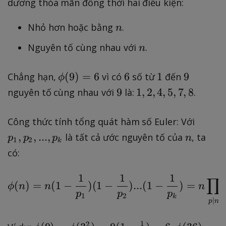
e
dương thỏa mãn đồng thời hai điều kiện:
h
s
i
n
Nhỏ hơn hoặc bằng
.
p
n
(
_
n
Nguyên tố cùng nhau với
.
n
n
{i
)
+
\
6
1
9
(
9
)
=
6
6
1
9
Chẳng hạn,
vì có
số từ
đến
ϕ
1
p
9
1
9
1
,
2
,
4
,
5
,
7
,
8
nguyên tố cùng nhau với
là:
.
}
h
,
\
i(
2
ti
p
Công thức tính tổng quát hàm số Euler: Với
9
,
m
_
n
,
,
...
,
là tất cả ước nguyên tố của
, ta
p
p
p
n
)
1
2
k
4
e
1
có:
=
,
s
,
6
5
...
p
1
1
1
∏
\phi(n) = n(1-\frac{1}
,
\
(
)
=
(
1
−
)
(
1
−
)
...
(
1
−
)
=
(
_
ϕ
n
n
n
p
p
p
7
1
2
ti
2
k
∣
p
n
,
m
,
8
e
..
1
\
\
2