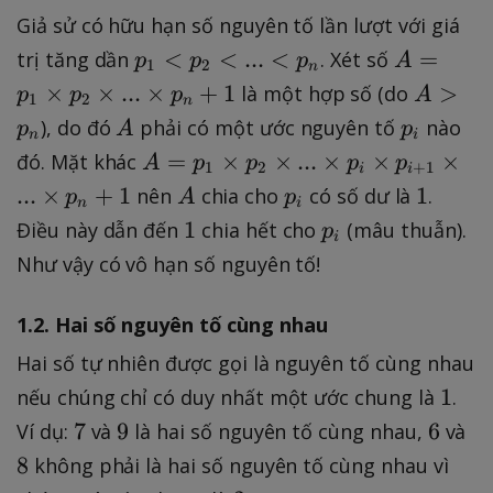
Giả sử có hữu hạn số nguyên tố lần lượt với giá
p
A
<
<
...
<
=
trị tăng dần
. Xét số
p
p
p
A
1
2
n
_
=
A
×
×
...
×
+
1
>
là một hợp số (do
p
p
p
A
1
2
n
1
p
>
A
p
), do đó
phải có một ước nguyên tố
nào
p
A
p
n
i
<
_
p
_
A
=
×
×
...
×
×
×
đó. Mặt khác
A
p
p
p
p
p
1
1
2
+
1
i
i
_
i
=
A
p
1
...
×
+
1
1
nên
chia cho
có số dư là
.
p
_
A
p
\
n
n
i
p
_
1
p
2
ti
1
Điều này dẫn đến
chia hết cho
(mâu thuẫn).
p
i
_
i
_
<
m
Như vậy có vô hạn số nguyên tố!
1
i
..
e
\
.
s
1.2. Hai số nguyên tố cùng nhau
ti
<
p
m
Hai số tự nhiên được gọi là nguyên tố cùng nhau
p
_
e
1
1
nếu chúng chỉ có duy nhất một ước chung là
.
_
2
s
n
\
7
9
6
8
7
9
6
Ví dụ:
và
là hai số nguyên tố cùng nhau,
và
p
ti
8
không phải là hai số nguyên tố cùng nhau vì
_
m