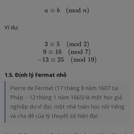
1
)
≡
(
a \equiv b \pmod n
mod
)
a
b
n
-
=
\
9
Ví dụ:
fr
(
a
1
3
≡
5
(
3 \equiv 5 \pmod {2}\\
mod
2
)
c
-
9
≡
16
(
mod
7
)
{
\
−
13
≡
25
(
mod
19
)
1
fr
}
a
1.5. Định lý Fermat nhỏ
{
c
3
{
Pierre de Fermat (17 tháng 8 năm 1607 tại
}
1
Pháp – 12 tháng 1 năm 1665) là một học giả
)
}
nghiệp dư vĩ đại, một nhà toán học nổi tiếng
=
{
6
2
và cha đẻ của lý thuyết số hiện đại.
}
)