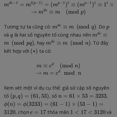
q
(
)
1
-
n
−
1
(
−
1
)
−
1
−
1
m^{de-1} = m^{t(p-1)}
d
e
=
t
p
=
(
p
)
t
≡
(
p
)
t
≡
1
t
≡
m
m
m
m
m
ui
n
(
)
1
}
→
d
e
≡
(
mod
)
m
m
p
o
v
)
q
\
=
d
1
\
-
|
t
m
p
{
≡
(
mod
)
Tương tự ta cũng có:
. Do
d
e
\
|
1
m
m
q
p
\
(
^
p
p
\
)
q
m
≡
và
là hai số nguyên tố cùng nhau nên
d
e
d
q
m
p
{
}
m
d
\
^
e
m
(
mod
)
≡
(
mod
)
, hay
. Từ đây
d
e
-
m
pq
m
m
n
d
o
e
|
{
-
^
1
(
(
∗
)
kết hợp với
ta có:
e
d
-
\
d
1
{
)
*
}
{
1
d
e
d
)
≡
d
m \equiv c^{d} \pmod{
(
mod
)
m
c
n
\
\
e
}
e
→
=
d
mod
e
m
c
n
p
-
\
}
q
hi
1
e
\
ui
Xem xét một ví dụ cụ thể: giả sử cặp số nguyên
(
q
e
v
n
(
n
ui
\
(
,
)
=
(
61
,
53
)
=
61
×
53
=
3233
tố
, số
,
q
p
q
n
m
)
p
=
v
p
ui
(
)
=
(
3233
)
=
(
61
−
1
)
×
(
53
−
1
)
=
ϕ
n
ϕ
\
}
,
6
m
hi
v
e
1
(
3120
=
17
1
<
17
<
3120
, chọn
thỏa mãn
và
e
p
q
1
\
(
m