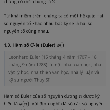
2
2
chúng có ước chung là
.
2
e
\
s
ti
Từ khái niệm trên, chúng ta có một hệ quả: Hai
...
m
số nguyên tố khác nhau bất kỳ sẽ là hai số
\
e
ti
nguyên tố cùng nhau.
s
m
...
e
1.3. Hàm số Ơ-le (Euler)
\phi()
(
)
ϕ
\
s
ti
p
Leonhard Euler (15 tháng 4 năm 1707 – 18
m
_
tháng 9 năm 1783) là một nhà toán học, nhà
e
n
vật lý học, nhà thiên văn học, nhà lý luận và
s
+
p
kỹ sư người Thụy Sĩ.
1
_i
\
n
Hàm số Euler của số nguyên dương
được ký
n
ti
\
(
)
hiệu là
. Với định nghĩa là số các số nguyên
m
ϕ
n
p