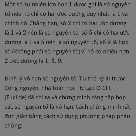
1
1
Một số tự nhiên lớn hơn
được gọi là số nguyên
1
1
tố nếu nó chỉ có hai ước dương duy nhất là
và
2
2
chính nó. Chẳng hạn, số
chỉ có hai ước dương
1
2
5
1
2
5
là
và
nên là số nguyên tố, số
chỉ có hai ước
1
5
9
1
5
9
dương là
và
nên là số nguyên tố, số
là hợp
2
số (không phải số nguyên tố) vì nó có nhiều hơn
1
3
9
2
1
3
9
ước dương là
,
,
.
Định lý vô hạn số nguyên tố: Từ thế kỷ III trước
Công nguyên, nhà toán học Hy Lạp Ơ-Clit
(Euclide) đã chỉ ra và chứng minh rằng tập hợp
các số nguyên tố là vô hạn. Cách chứng minh rất
đơn giản bằng cách sử dụng phương pháp phản
chứng: