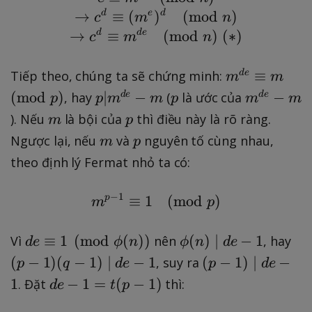
^
→
d
≡
(
e
)
d
(
mod
)
c
m
n
e
→
d
≡
d
e
(
mod
)
(
∗
)
c
m
n
\
\
m
≡
Tiếp theo, chúng ta sẽ chứng minh:
d
e
m
m
\
^
p|
p
m
(
mod
)
∣
−
−
, hay
(
là ước của
d
e
d
e
p
p
m
m
p
m
m
t
{
m
^
m
p
). Nếu
là bội của
e
thì điều này là rõ ràng.
m
p
d
^
{
x
m
p
Ngược lại, nếu
và
nguyên tố cùng nhau,
m
p
e
{
d
t
theo định lý Fermat nhỏ ta có:
}
d
e
{
\
e
}-
m
−
1
p
≡
1
m^{p-1}\equiv 1 \pmo
(
mod
)
e
m
p
}-
m
o
q
m
d
ui
d
\
(
≡
1
(
mod
(
))
(
)
∣
−
1
Vì
nên
, hay
d
e
ϕ
n
ϕ
n
d
e
}
v
e
p
p
(
(
−
1
)
(
−
1
)
∣
−
1
(
−
1
)
∣
−
, suy ra
\
p
q
d
e
p
d
e
m
\
h
-
p
d
\
1
−
1
=
(
−
1
)
. Đặt
thì:
d
e
t
p
\
e
i
1
-
e
{
p