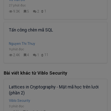
27 phút đọc
1
9.3K
5
2
Tấn công chèn mã SQL
Nguyen Thi Thuy
9 phút đọc
11
2.4K
4
1
Bài viết khác từ Viblo Security
Lattices in Cryptography - Mật mã học trên lưới
(phần 2)
Viblo Security
3 phút đọc