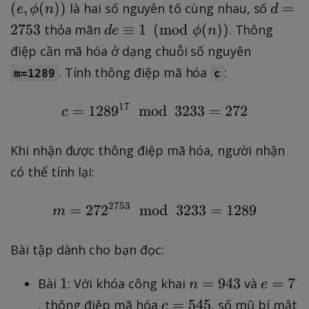
=
<
e
d
(
,
(
))
=
là hai số nguyên tố cùng nhau, số
e
ϕ
n
m
d
)
\
p
n
\
1
1
,
=
d
o
2753
≡
1
(
mod
(
))
thỏa mãn
. Thông
=
d
e
ti
ϕ
n
m
)
p
7
7
\
2
e
d
(
m
o
=
điệp cần mã hóa ở dạng chuỗi số nguyên
m
<
p
7
\
{
6
e
d
\
o
. Tính thông điệp mã hóa
:
3
h
m=1289
c
5
e
q
1,
s
{
p
d
1
i
3
q
}
5
5
p
hi
{
17
=
128
9
mod
c = 1289^{17}\ \ \tex
3233
2
=
272
(
c
ui
3
3
q
(
n
0
n
v
)
=
}
3
}
)
Khi nhận được thông điệp mã hóa, người nhận
1
3
2
)
\
có thể tính lại:
2
3
p
3
3
m
2753
=
27
2
mod
m = 272^{2753}\ \ \te
3233
=
1289
3
)
m
o
=
d
(
Bài tập dành cho bạn đọc:
{
6
\
1
n
e
1
=
943
=
1-
7
Bài
: Với khóa công khai
và
n
e
p
=
=
1
c
=
545
, thông điệp mã hóa
, số mũ bí mật
c