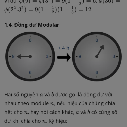
(
9
)
=
(
3
)
=
9
(
1
−
)
=
6
(
36
)
=
Ví dụ:
,
ϕ
ϕ
ϕ
3
s
.,
p
p
1
1
2
2
(
2
.
3
)
=
9
(
1
−
)
(
1
−
)
=
12
.
ϕ
2
3
p
p
h
h
_
_
i(
i(
1.4. Đồng dư Modular
n
k
9
3
+
)
6
1
=
)
\
=
p
\
h
p
i(
h
3
i(
^
2
a
b
Hai số nguyên
và
được gọi là đồng dư với
a
b
2
^
n
)
2.
nhau theo module
, nếu hiệu của chúng chia
n
=
3
n
a
b
hết cho
, hay nói cách khác,
và
có cùng số
n
a
b
9
^
n
dư khi chia cho
. Ký hiệu:
n
(
2