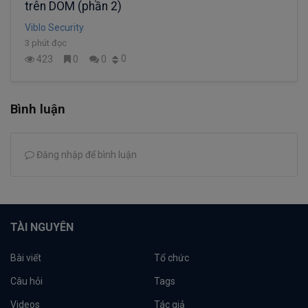
trên DOM (phần 2)
Viblo Security
3 phút đọc
0
423
0
0
Bình luận
Đăng nhập để bình luận
TÀI NGUYÊN
Bài viết
Tổ chức
Câu hỏi
Tags
Videos
Tác giả