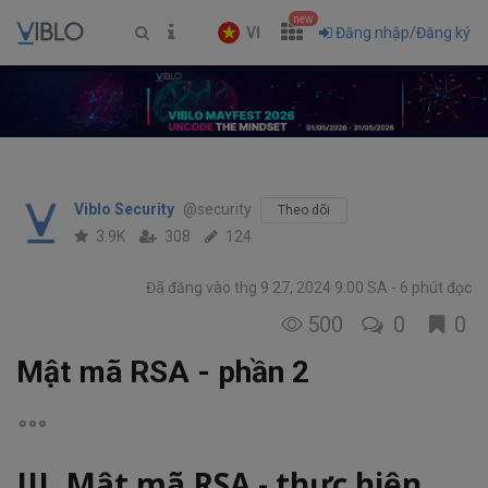
new
VI
Đăng nhập/Đăng ký
Viblo Security
@security
Theo dõi
3.9K
308
124
Đã đăng vào thg 9 27, 2024 9:00 SA
6 phút đọc
500
0
0
Mật mã RSA - phần 2
III. Mật mã RSA - thực hiện