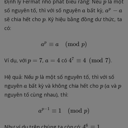
p
Định lý Fermat nhỏ phát biểu rằng: Nếu
là một
p
(
a
a
−
số nguyên tố, thì với số nguyên
bất kỳ,
p
1
a
a
a
^
p
-
sẽ chia hết cho
. Ký hiệu bằng đồng dư thức, ta
p
p
\
có:
-
fr
a
a
p
≡
a^p \equiv a \pmod {p
(
mod
)
a
a
p
c
{
p
a
4
7
=
7
=
4
4
≡
4
(
mod
7
)
Ví dụ, với
,
có
.
p
a
1
=
=
^
}
7
4
7
p
Hệ quả: Nếu
là một số nguyên tố, thì với số
p
{
\
a
p
a
p
3
nguyên
bất kỳ và không chia hết cho
(
và
a
p
a
p
e
}
nguyên tố cùng nhau), thì:
q
)
ui
=
−
1
p
≡
1
a^{p-1} \equiv 1 \pmo
(
mod
)
a
v
p
1
4
2
4
6
\
4
≡
1
Như ví dụ trên chúng ta còn có: