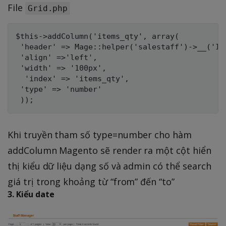
File
Grid.php
$this->addColumn('items_qty', array(

 'header' => Mage::helper('salestaff')->__('Ite
 'align' =>'left',

 'width' => '100px',

  'index' => 'items_qty',

 'type' => 'number'

Khi truyền tham số type=number cho hàm
addColumn Magento sẽ render ra một cột hiển
thị kiểu dữ liệu dạng số và admin có thể search
giá trị trong khoảng từ “from” đến “to”
3. Kiểu date