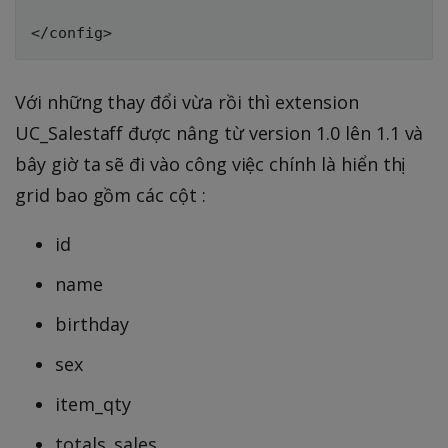
Với những thay đổi vừa rồi thì extension
UC_Salestaff được nâng từ version 1.0 lên 1.1 và
bây giờ ta sẽ đi vào công việc chính là hiển thị
grid bao gồm các cột :
id
name
birthday
sex
item_qty
totals_sales