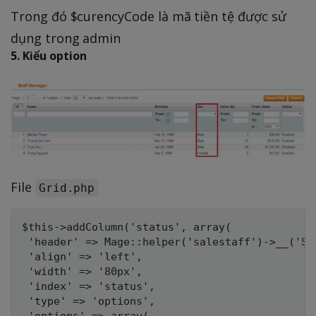
Trong đó $curencyCode là mã tiền tệ được sử
dụng trong admin
5. Kiểu option
File
Grid.php
$this->addColumn('status', array(

 'header' => Mage::helper('salestaff')->__('Sta
 'align' => 'left',

 'width' => '80px',

 'index' => 'status',

 'type' => 'options',

 'options' => array(
