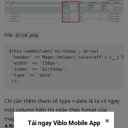
File
Grid.php
$this->addColumn('birthday', array(

 'header' => Mage::helper('salestaff')->__('Bir
 'width' => '150px',

 'index' => 'birthday',

 'type' => 'date'

Chỉ cần thêm tham số type = date là ta có ngay
một column hiển thị ngày theo fomat của
magento
Tải ngay Viblo Mobile App
4. Kiểu price(money)