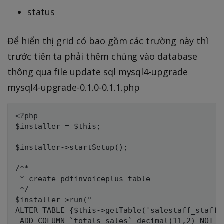
status
Để hiển thị grid có bao gồm các trường này thì
trước tiên ta phải thêm chúng vào database
thông qua file update sql mysql4-upgrade
mysql4-upgrade-0.1.0-0.1.1.php
<?php

$installer = $this;

$installer->startSetup();

/**

 * create pdfinvoiceplus table

 */

$installer->run("

ALTER TABLE {$this->getTable('salestaff_staff')
 ADD COLUMN `totals_sales` decimal(11,2) NOT NU