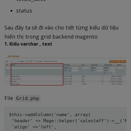
status
Sau đây ta sẽ đi vào cho tiết từng kiểu dữ liệu
hiển thị trong grid backend magento
1. Kiểu varchar , text
File
Grid.php
$this->addColumn('name', array(

 'header' => Mage::helper('salestaff')->__('Nam
 'align' =>'left',
