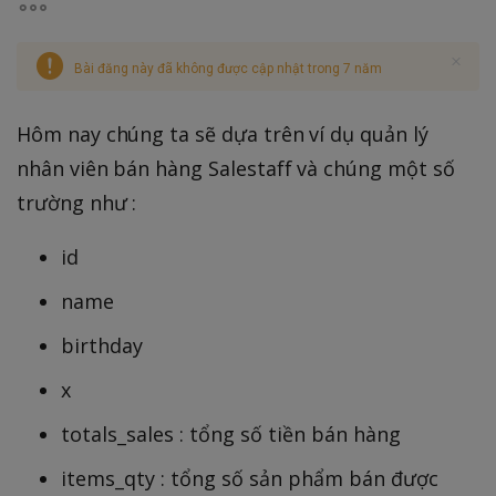
Bài đăng này đã không được cập nhật trong 7 năm
Hôm nay chúng ta sẽ dựa trên ví dụ quản lý
nhân viên bán hàng Salestaff và chúng một số
trường như :
id
name
birthday
x
totals_sales : tổng số tiền bán hàng
items_qty : tổng số sản phẩm bán được