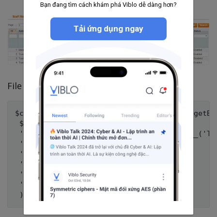
Bạn đang tìm cách khám phá Viblo dễ dàng hơn?
Tải ứng dụng ngay
File
Grid.php
$currencyCode = Mage::app()->getStore()->getBa
 $this->addColumn('totals_sales', array(

 'header' => Mage::helper('salestaff')->__('Tot
 'align' =>'right',

 'width' => '100px',

 'index' => 'totals_sales',

 'type' => 'price',

 'currency_code' => $currencyCode
