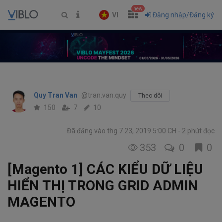
new
VI
Đăng nhập/Đăng ký
Quy Tran Van
@tran.van.quy
Theo dõi
150
7
10
Đã đăng vào thg 7 23, 2019 5:00 CH
2 phút đọc
353
0
0
[Magento 1] CÁC KIỂU DỮ LIỆU
HIỂN THỊ TRONG GRID ADMIN
MAGENTO