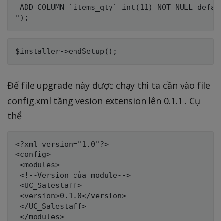
 ADD COLUMN `items_qty` int(11) NOT NULL defaul
Để file upgrade này được chạy thì ta cần vào file
config.xml tăng vesion extension lên 0.1.1 . Cụ
thể
<?xml version="1.0"?>

<config>

 <modules>

 <!--Version của module-->

 <UC_Salestaff>

 <version>0.1.0</version>

 </UC_Salestaff>

 </modules>
