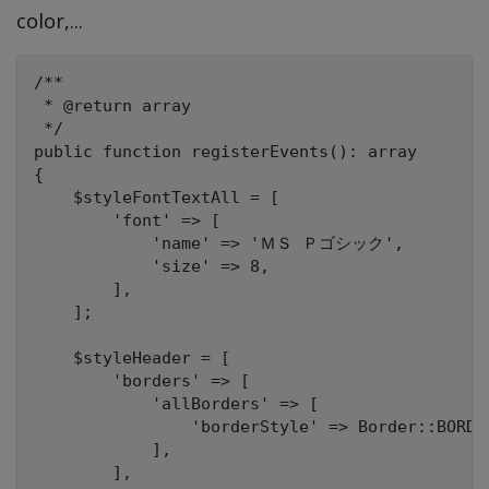
color,...
/**

 * @return array

 */

public function registerEvents(): array

{

    $styleFontTextAll = [

        'font' => [

            'name' => 'ＭＳ Ｐゴシック',

            'size' => 8,

        ],

    ];

    $styleHeader = [

        'borders' => [

            'allBorders' => [

                'borderStyle' => Border::BORDER
            ],

        ],
