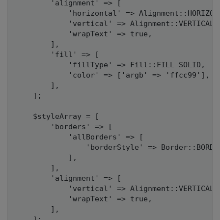
        'alignment' => [

            'horizontal' => Alignment::HORIZONT
            'vertical' => Alignment::VERTICAL_C
            'wrapText' => true,

        ],

        'fill' => [

            'fillType' => Fill::FILL_SOLID,

            'color' => ['argb' => 'ffcc99'],

        ],

    ];

    $styleArray = [

        'borders' => [

            'allBorders' => [

                'borderStyle' => Border::BORDER
            ],

        ],

        'alignment' => [

            'vertical' => Alignment::VERTICAL_C
            'wrapText' => true,

        ],

    ];
