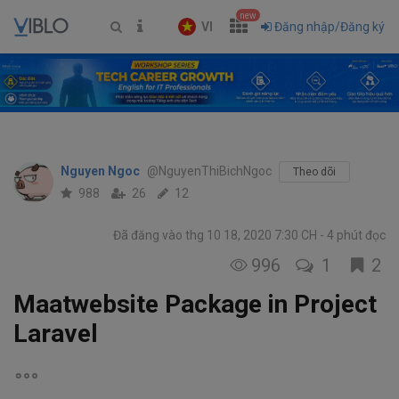
new
VI
Đăng nhập/Đăng ký
Nguyen Ngoc
@NguyenThiBichNgoc
Theo dõi
988
26
12
Đã đăng vào thg 10 18, 2020 7:30 CH
4 phút đọc
996
1
2
Maatwebsite Package in Project
Laravel