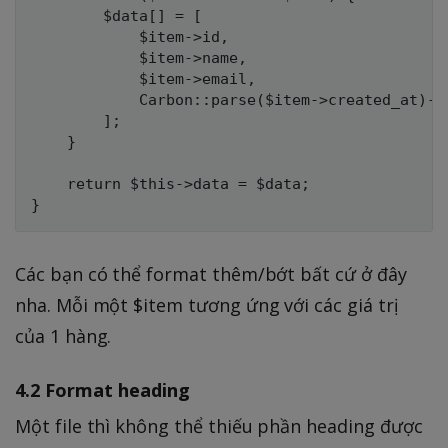
        $data[] = [

            $item->id,

            $item->name,

            $item->email,

            Carbon::parse($item->created_at)->f
        ];

    }

    return $this->data = $data;

Các bạn có thể format thêm/bớt bất cứ ở đây
nha. Mỗi một $item tương ứng với các giá trị
của 1 hàng.
4.2 Format heading
Một file thì không thể thiếu phần heading được