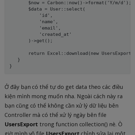
       $now = Carbon::now()->format('Y/m/d');

       $data = User::select(

           'id',

           'name',

           'email',

           'created_at'

       )->get();

       return Excel::download(new UsersExport(
   }

Ở đây bạn có thể tự do get data theo các điều
kiện mình mong muốn nha. Ngoài cách này ra
bạn cũng có thể không cần xử lý dữ liệu bên
Controller mà có thể xử lý ngày bên file
UsersExport
trong function collection() nè. Ò
giờ mình vô file
UsersExport
chỉnh sửa lại một