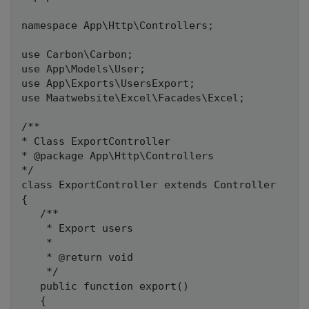
namespace App\Http\Controllers;

use Carbon\Carbon;

use App\Models\User;

use App\Exports\UsersExport;

use Maatwebsite\Excel\Facades\Excel;

/**

* Class ExportController

* @package App\Http\Controllers

*/

class ExportController extends Controller

{

   /**

    * Export users

    *

    * @return void

    */

   public function export()

   {
