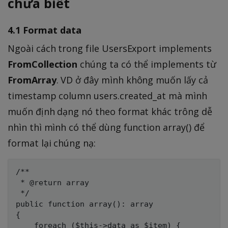
chưa biết
4.1 Format data
Ngoài cách trong file UsersExport implements
FromCollection
chúng ta có thể implements từ
FromArray
. VD ở đây mình không muốn lấy cả
timestamp column users.created_at mà mình
muốn định dạng nó theo format khác trông dễ
nhìn thì mình có thể dùng function array() để
format lại chúng nạ:
/**

 * @return array

 */

public function array(): array

{

    foreach ($this->data as $item) {
