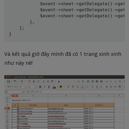
            $event->sheet->getDelegate()->getR
            $event->sheet->getDelegate()->getR
            $event->sheet->getDelegate()->getR
        },

    ];

Và kết quả giờ đây mình đã có 1 trang xinh xinh
như này nè!