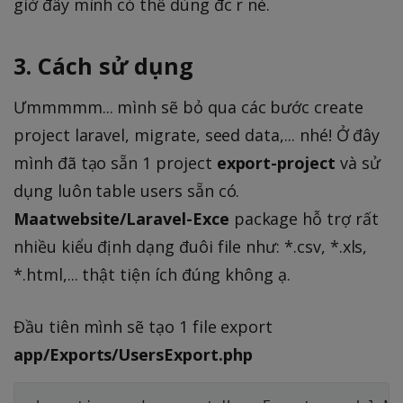
giờ đây mình có thể dùng đc r nè.
3. Cách sử dụng
Ưmmmmm... mình sẽ bỏ qua các bước create
project laravel, migrate, seed data,... nhé! Ở đây
mình đã tạo sẵn 1 project
export-project
và sử
dụng luôn table users sẵn có.
Maatwebsite/Laravel-Exce
package hỗ trợ rất
nhiều kiểu định dạng đuôi file như: *.csv, *.xls,
*.html,... thật tiện ích đúng không ạ.
Đầu tiên mình sẽ tạo 1 file export
app/Exports/UsersExport.php