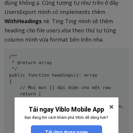
đúng không ạ. Cũng tương tự như trên ở đây
UsersExport mình có implements thêm
WithHeadings
nè. Ting Ting mình sẽ thêm
heading cho file users.xlsx theo thứ tự từng
column mình vừa format bên trên nha.
/**

 * @return array

 */

public function headings(): array

{

    // Moi mot [] đại diện cho một row

    return [

        [

            'Ngay xuat file' . $this->date,

Tải ngay Viblo Mobile App
        ],

Bạn đang tìm cách khám phá Viblo dễ dàng hơn?
         [

            null,

        ],

Tải ứng dụng ngay