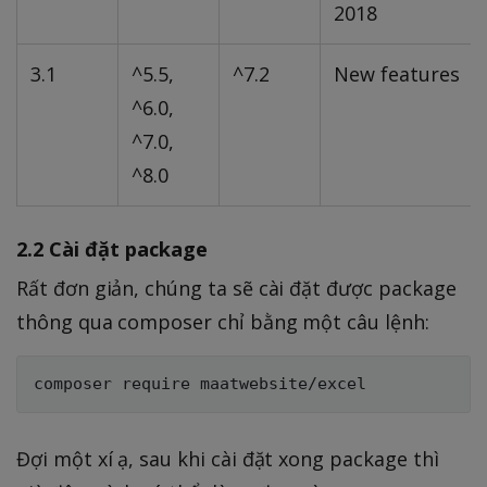
2018
3.1
^5.5,
^7.2
New features
^6.0,
^7.0,
^8.0
2.2 Cài đặt package
Rất đơn giản, chúng ta sẽ cài đặt được package
thông qua composer chỉ bằng một câu lệnh:
Đợi một xí ạ, sau khi cài đặt xong package thì