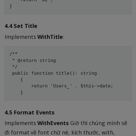
4.4 Set Title
Implements
WithTitle
:
/**

 * @return string

 */

 public function title(): string

    {

        return 'Users_' . $this->date;

4.5 Format Events
Implements
WithEvents
Giờ thì chúng mình sẽ
đi format về font chữ nè, kích thước, with,