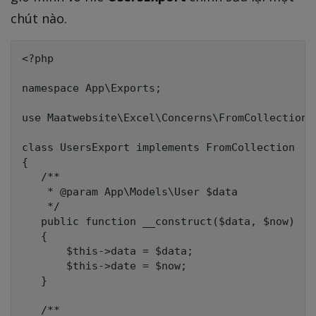
chút nào.
<?php

namespace App\Exports;

use Maatwebsite\Excel\Concerns\FromCollection;

class UsersExport implements FromCollection

{

   /**

    * @param App\Models\User $data

    */

   public function __construct($data, $now)

   {

       $this->data = $data;

       $this->date = $now;

   }

   /**
