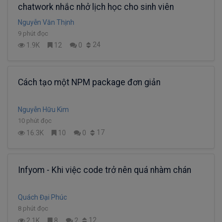
chatwork nhắc nhở lịch học cho sinh viên
Nguyễn Văn Thịnh
9 phút đọc
24
1.9K
12
0
Cách tạo một NPM package đơn giản
Nguyễn Hữu Kim
10 phút đọc
17
16.3K
10
0
Infyom - Khi việc code trở nên quá nhàm chán
Quách Đại Phúc
8 phút đọc
12
2.1K
8
2