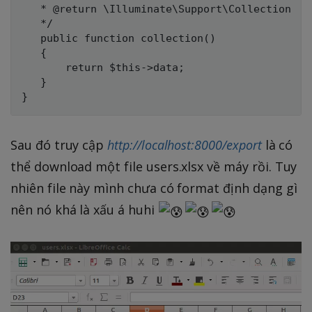
   * @return \Illuminate\Support\Collection

   */

   public function collection()

   {

       return $this->data;

   }

Sau đó truy cập
http://localhost:8000/export
là có
thể download một file users.xlsx về máy rồi. Tuy
nhiên file này mình chưa có format định dạng gì
nên nó khá là xấu á huhi