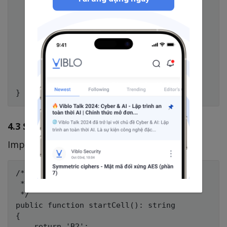
        [

            // Thu tu column

            'ID',

            'User Name',

            'Email',

            'Created_At',

        ],

    ];

4.3 Set StartCell
Implements
WithCustomStartCell
:
/**

 * @return string

 */

public function startCell(): string

{

    return 'B2';
