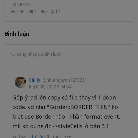
7 phút đọc
17
4.4K
7
6
Bình luận
Đăng nhập để bình luận
Chilly
@nhatnguyen123321
thg 8 30, 2022 3:04 SA
Góp ý: ad lên copy cả file thay vì 1 đoạn
code. vd như "Border::BORDER_THIN" ko
biết use Border nào . Phần format event,
mk ko dùng đc ->styleCells. ở bản 3.1
0
|
Trả lời
Chia sẻ