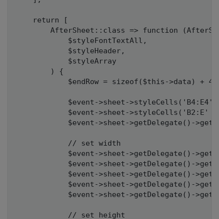
    return [

        AfterSheet::class => function (AfterShe
            $styleFontTextAll,

            $styleHeader,

            $styleArray

        ) {

            $endRow = sizeof($this->data) + 4;

            $event->sheet->styleCells('B4:E4', 
            $event->sheet->styleCells('B2:E' .
            $event->sheet->getDelegate()->getS
            // set width

            $event->sheet->getDelegate()->getC
            $event->sheet->getDelegate()->getC
            $event->sheet->getDelegate()->getC
            $event->sheet->getDelegate()->getC
            $event->sheet->getDelegate()->getC
            // set height
