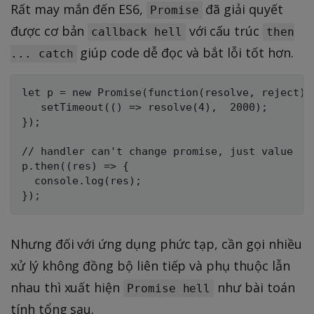
Rất may mắn đến ES6,
đã giải quyết
Promise
được cơ bản
với cấu trúc
callback hell
then
giúp code dễ đọc và bắt lỗi tốt hơn.
... catch
let p = new Promise(function(resolve, reject)  
   setTimeout(() => resolve(4),  2000);

});

// handler can't change promise, just value

p.then((res) => {

  console.log(res);

Nhưng đối với ứng dụng phức tạp, cần gọi nhiều
xử lý không đồng bộ liên tiếp và phụ thuộc lẫn
nhau thì xuất hiện
như bài toán
Promise hell
tính tổng sau.