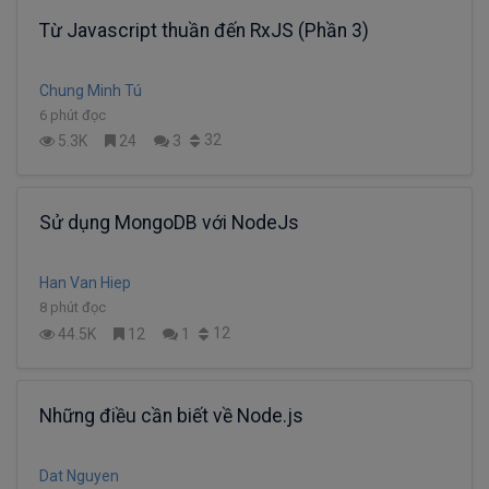
Từ Javascript thuần đến RxJS (Phần 3)
Chung Minh Tú
6 phút đọc
32
5.3K
24
3
Sử dụng MongoDB với NodeJs
Han Van Hiep
8 phút đọc
12
44.5K
12
1
Những điều cần biết về Node.js
Dat Nguyen