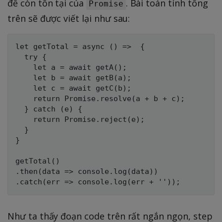
đề còn tồn tại của
. Bài toán tính tổng
Promise
trên sẽ được viết lại như sau:
let getTotal = async () =>  {

  try {

    let a = await getA();

    let b = await getB(a);

    let c = await getC(b);

    return Promise.resolve(a + b + c);

  } catch (e) {

    return Promise.reject(e);

  }

}

getTotal()

.then(data => console.log(data))

Như ta thấy đoạn code trên rất ngắn ngọn, step