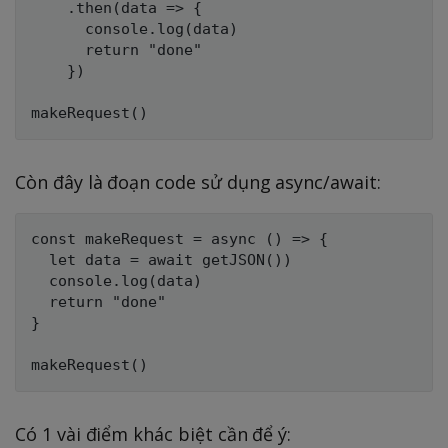
    .then(data => {

      console.log(data)

      return "done"

    })

Còn đây là đoạn code sử dụng async/await:
const makeRequest = async () => {

  let data = await getJSON())

  console.log(data)

  return "done"

}

Có 1 vài điểm khác biệt cần để ý: