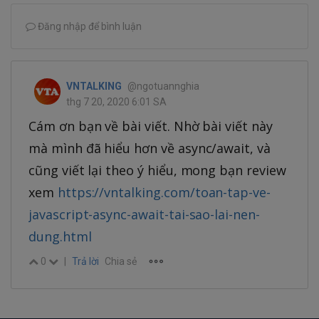
Đăng nhập để bình luận
VNTALKING
@ngotuannghia
thg 7 20, 2020 6:01 SA
Cám ơn bạn về bài viết. Nhờ bài viết này
mà mình đã hiểu hơn về async/await, và
cũng viết lại theo ý hiểu, mong bạn review
xem
https://vntalking.com/toan-tap-ve-
javascript-async-await-tai-sao-lai-nen-
dung.html
0
|
Trả lời
Chia sẻ