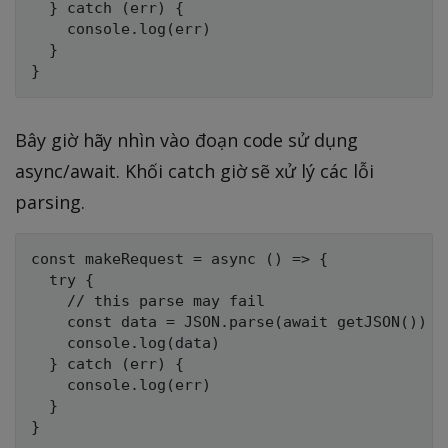
  } catch (err) {

    console.log(err)

  }

Bây giờ hãy nhìn vào đoạn code sử dụng
async/await. Khối catch giờ sẽ xử lý các lỗi
parsing.
const makeRequest = async () => {

  try {

    // this parse may fail

    const data = JSON.parse(await getJSON())

    console.log(data)

  } catch (err) {

    console.log(err)

  }
