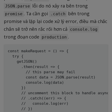
lỗi do nó xảy ra bên trong
JSON.parse
. Ta cần gọi
bên trong
promise
.catch
promise và lặp lại code xử lý error, điều mà chắc
chắn sẽ trở nên rắc rối hơn cả
console.log
trong đoạn code
.
production
const makeRequest = () => {

  try {

    getJSON()

      .then(result => {

        // this parse may fail

        const data = JSON.parse(result)

        console.log(data)

      })

      // uncomment this block to handle asynchr
      // .catch((err) => {

      //   console.log(err)

      // })
