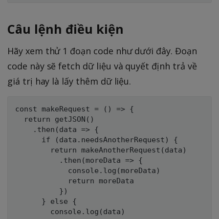
Câu lệnh điều kiện
Hãy xem thử 1 đoạn code như dưới đây. Đoạn
code này sẽ fetch dữ liệu và quyết định trả về
giá trị hay là lấy thêm dữ liệu.
const makeRequest = () => {

  return getJSON()

    .then(data => {

      if (data.needsAnotherRequest) {

        return makeAnotherRequest(data)

          .then(moreData => {

            console.log(moreData)

            return moreData

          })

      } else {

        console.log(data)
