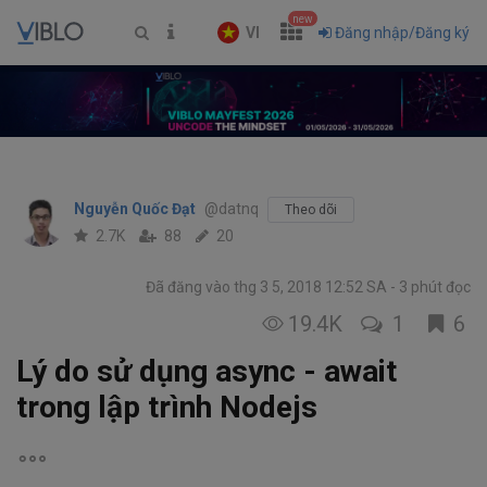
new
VI
Đăng nhập/Đăng ký
Nguyễn Quốc Đạt
@datnq
Theo dõi
2.7K
88
20
Đã đăng vào thg 3 5, 2018 12:52 SA
3 phút đọc
19.4K
1
6
Lý do sử dụng async - await
trong lập trình Nodejs