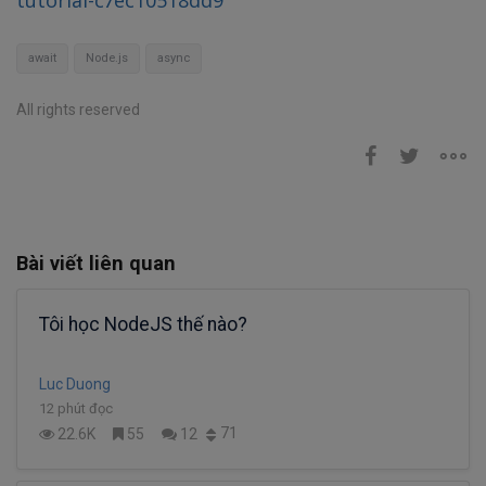
await
Node.js
async
All rights reserved
Bài viết liên quan
Tôi học NodeJS thế nào?
Luc Duong
12 phút đọc
71
22.6K
55
12