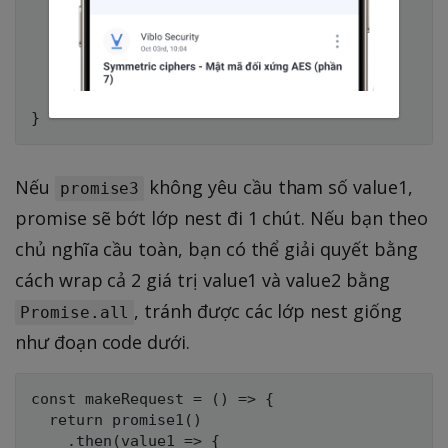
        .then(value2 => {

          // do something          

          return promise3(value1, value2)

        })

    })

Nếu
không yêu cầu tham số value1,
promise3
promise sẽ bớt lớp nest đi 1 chút. Nếu bạn theo
chủ nghĩa cầu toàn, bạn có thể giải quyết bằng
cách wrap cả 2 giá trị value1 và value2 bằng
, tránh được các lớp nest giống
Promise.all
như đoạn code dưới.
const makeRequest = () => {

  return promise1()

    .then(value1 => {
