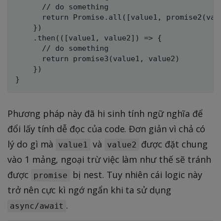
      // do something

      return Promise.all([value1, promise2(valu
    })

    .then(([value1, value2]) => {

      // do something          

      return promise3(value1, value2)

    })

Phương pháp này đã hi sinh tính ngữ nghĩa để
đổi lấy tính dễ đọc của code. Đơn giản vì chả có
lý do gì mà
và
được đặt chung
value1
value2
vào 1 mảng, ngoại trừ việc làm như thế sẽ tránh
được
bị nest. Tuy nhiên cái logic này
promise
trở nên cực kì ngớ ngẩn khi ta sử dụng
.
async/await