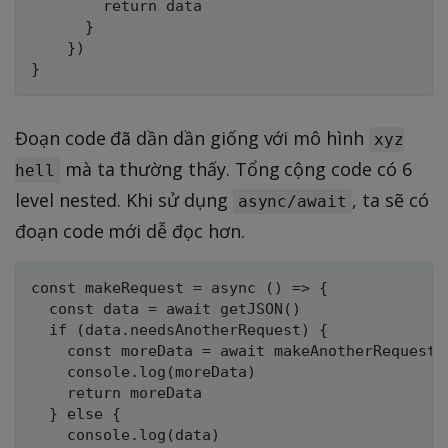
        return data

      }

    })

Đoạn code đã dần dần giống với mô hình
xyz
mà ta thường thấy. Tổng cộng code có 6
hell
level nested. Khi sử dụng
, ta sẽ có
async/await
đoạn code mới dễ đọc hơn.
const makeRequest = async () => {

  const data = await getJSON()

  if (data.needsAnotherRequest) {

    const moreData = await makeAnotherRequest(d
    console.log(moreData)

    return moreData

  } else {

    console.log(data)
