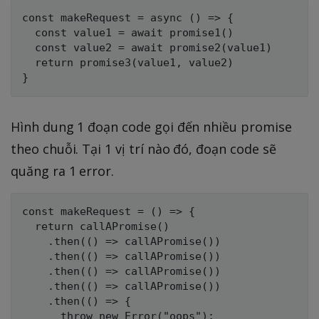
const makeRequest = async () => {

  const value1 = await promise1()

  const value2 = await promise2(value1)

  return promise3(value1, value2)

Hình dung 1 đoạn code gọi đến nhiều promise
theo chuỗi. Tại 1 vị trí nào đó, đoạn code sẽ
quăng ra 1 error.
const makeRequest = () => {

  return callAPromise()

    .then(() => callAPromise())

    .then(() => callAPromise())

    .then(() => callAPromise())

    .then(() => callAPromise())

    .then(() => {

      throw new Error("oops");
