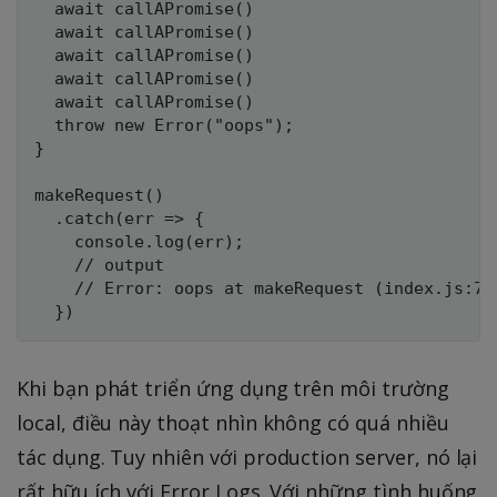
  await callAPromise()

  await callAPromise()

  await callAPromise()

  await callAPromise()

  await callAPromise()

  throw new Error("oops");

}

makeRequest()

  .catch(err => {

    console.log(err);

    // output

    // Error: oops at makeRequest (index.js:7:9
Khi bạn phát triển ứng dụng trên môi trường
local, điều này thoạt nhìn không có quá nhiều
tác dụng. Tuy nhiên với production server, nó lại
rất hữu ích với Error Logs. Với những tình huống