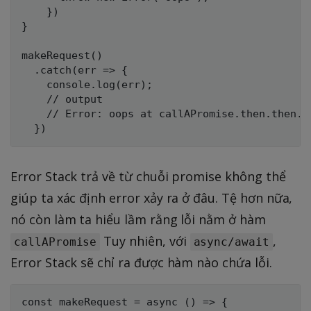
    })

}

makeRequest()

  .catch(err => {

    console.log(err);

    // output

    // Error: oops at callAPromise.then.then.t
Error Stack trả về từ chuỗi promise không thể
giúp ta xác định error xảy ra ở đâu. Tệ hơn nữa,
nó còn làm ta hiểu lầm rằng lỗi nằm ở hàm
Tuy nhiên, với
,
callAPromise
async/await
Error Stack sẽ chỉ ra được hàm nào chứa lỗi.
const makeRequest = async () => {
