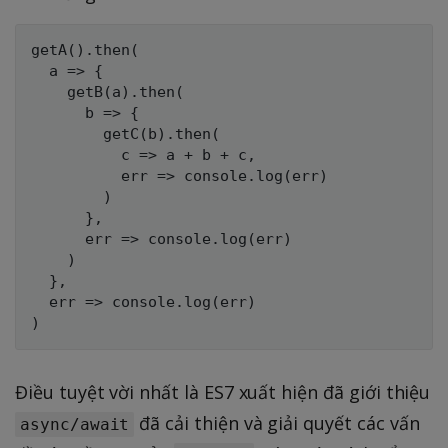
getA().then(

  a => {

    getB(a).then(

      b => {

        getC(b).then(

          c => a + b + c,

          err => console.log(err)

        )

      },

      err => console.log(err)

    )

  },

  err => console.log(err) 

Điều tuyệt vời nhất là ES7 xuất hiện đã giới thiệu
đã cải thiện và giải quyết các vấn
async/await