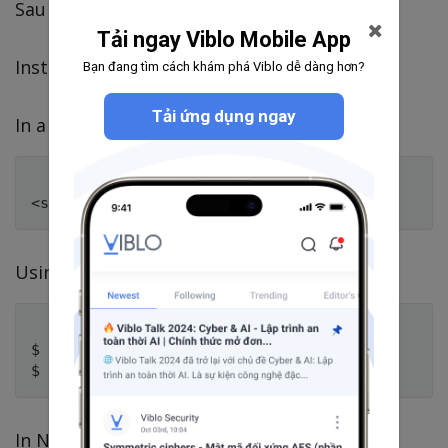
Sau đây là cách install:
Tải ngay Viblo Mobile App
Installation
Bạn đang tìm cách khám phá Viblo dễ dàng hơn?
Tải ứng dụng ngay
In a browser:
Using npm:
$ npm i -g npm

In Node.js: