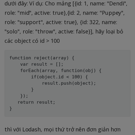
dưới đây: Ví dụ: Cho mảng [{id: 1, name: "Dendi",
role: "mid", active: true},{id: 2, name: "Puppey",
role: "support", active: true}, {id: 322, name:
"solo", role: "throw", active: false}], hãy loại bỏ
các object có id > 100
function reject(array) {

    var result = [];

    forEach(array, function(obj) {

        if(object.id < 100) {

            result.push(object);

        }

    });

   return result;

thì với Lodash, mọi thứ trở nên đơn giản hơn