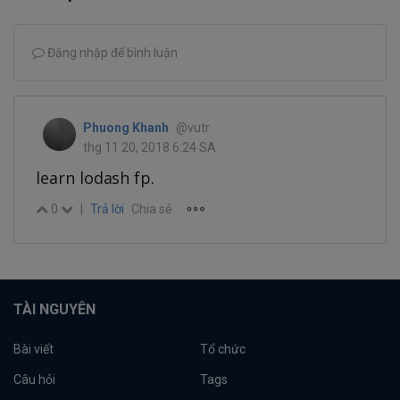
Đăng nhập để bình luận
Phuong Khanh
@vutr
thg 11 20, 2018 6:24 SA
learn lodash fp.
0
|
Trả lời
Chia sẻ
TÀI NGUYÊN
Bài viết
Tổ chức
Câu hỏi
Tags