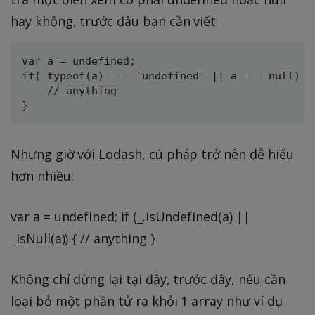
hay không, trước đâu bạn cần viết:
var a = undefined;

if( typeof(a) === 'undefined' || a === null) {

    // anything

Nhưng giờ với Lodash, cú pháp trở nên dễ hiểu
hơn nhiều:
var a = undefined; if (_.isUndefined(a) ||
_isNull(a)) { // anything }
Không chỉ dừng lại tại đây, trước đây, nếu cần
loại bỏ một phần tử ra khỏi 1 array như ví dụ