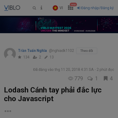
new
VI
Đăng nhập/Đăng ký
Trần Tuấn Nghĩa
@nghiadk1102
Theo dõi
134
2
13
Đã đăng vào thg 11 20, 2018 4:31 SA
2 phút đọc
779
1
4
Lodash Cánh tay phải đắc lực
cho Javascript