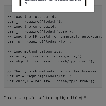
// Load the full build.

var _ = require('lodash');

// Load the core build.

var _ = require('lodash/core');

// Load the FP build for immutable auto-currie
var fp = require('lodash/fp');

// Load method categories.

var array = require('lodash/array');

var object = require('lodash/fp/object');

// Cherry-pick methods for smaller browserify/r
var at = require('lodash/at');

Chúc mọi người có 1 trải nghiệm thú vị!!!!