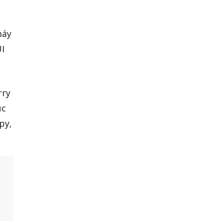
máy
I
rry
úc
py,