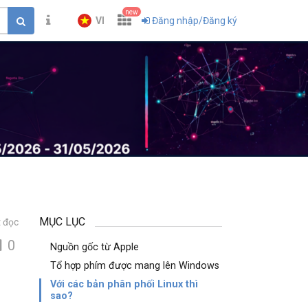
new
VI
Đăng nhập/Đăng ký
MỤC LỤC
 đọc
0
Nguồn gốc từ Apple
Tổ hợp phím được mang lên Windows
Với các bản phân phối Linux thì
sao?