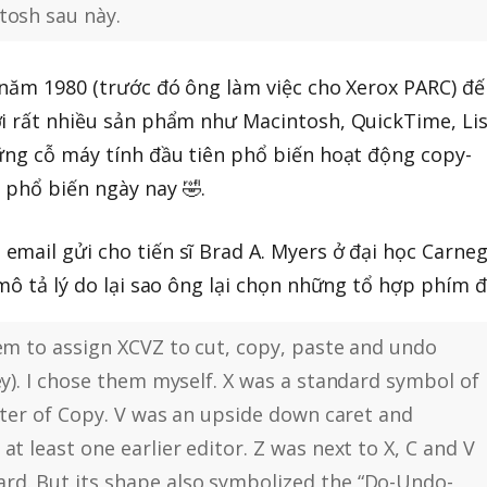
tosh sau này.
 năm 1980 (trước đó ông làm việc cho Xerox PARC) đế
i rất nhiều sản phẩm như Macintosh, QuickTime, Lis
ững cỗ máy tính đầu tiên phổ biến hoạt động copy-
 phổ biến ngày nay 🤣.
mail gửi cho tiến sĩ Brad A. Myers ở đại học Carneg
mô tả lý do lại sao ông lại chọn những tổ hợp phím đ
tem to assign XCVZ to cut, copy, paste and undo
ey). I chose them myself. X was a standard symbol of
etter of Copy. V was an upside down caret and
at least one earlier editor. Z was next to X, C and V
rd. But its shape also symbolized the “Do-Undo-