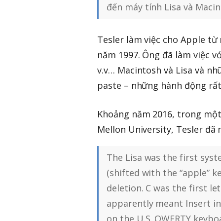
đến máy tính Lisa và Macin
Tesler làm việc cho Apple từ
năm 1997. Ông đã làm việc vớ
v.v… Macintosh và Lisa và nh
paste – những hành động rất
Khoảng năm 2016, trong một e
Mellon University, Tesler đã 
The Lisa was the first sys
(shifted with the “apple” k
deletion. C was the first l
apparently meant Insert in 
on the U.S. QWERTY keyboa