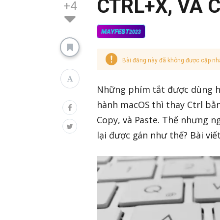
CTRL+X, VÀ 
+4
MAYFEST
2023
Bài đăng này đã không được cập nh
Những phím tắt được dùng hằng
hành macOS thì thay Ctrl bằ
Copy, và Paste. Thế nhưng ng
lại được gán như thế? Bài vi