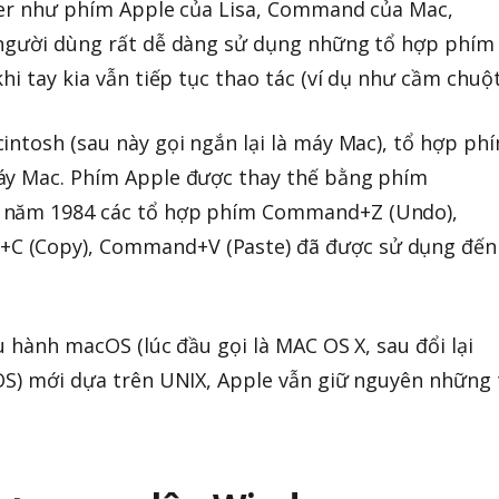
fier như phím Apple của Lisa, Command của Mac,
 người dùng rất dễ dàng sử dụng những tổ hợp phím
hi tay kia vẫn tiếp tục thao tác (ví dụ như cầm chuột
intosh (sau này gọi ngắn lại là máy Mac), tổ hợp ph
áy Mac. Phím Apple được thay thế bằng phím
 năm 1984 các tổ hợp phím Command+Z (Undo),
C (Copy), Command+V (Paste) đã được sử dụng đến
u hành macOS (lúc đầu gọi là MAC OS X, sau đổi lại
OS) mới dựa trên UNIX, Apple vẫn giữ nguyên những 