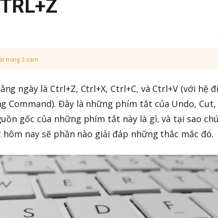
CTRL+Z
ật trong 3 năm
 ngày là Ctrl+Z, Ctrl+X, Ctrl+C, và Ctrl+V (với hệ đ
ng Command). Đây là những phím tắt của Undo, Cut,
uồn gốc của những phím tắt này là gì, và tại sao ch
ết hôm nay sẽ phần nào giải đáp những thắc mắc đó.