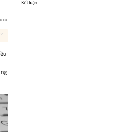
Kết luận
iều
úng