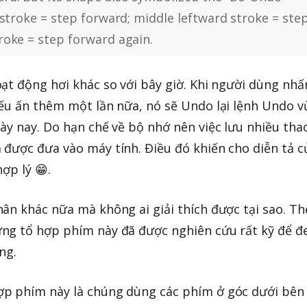
 stroke = step forward; middle leftward stroke = ste
roke = step forward again.
ạt động hơi khác so với bây giờ. Khi người dùng nhấ
ếu ấn thêm một lần nữa, nó sẽ Undo lại lệnh Undo v
ày nay. Do hạn chế về bộ nhớ nên việc lưu nhiều tha
được đưa vào máy tính. Điều đó khiến cho diễn tả c
ợp lý 😁.
ân khác nữa mà không ai giải thích được tại sao. Th
ng tổ hợp phím này đã được nghiên cứu rất kỹ để 
ng.
p phím này là chúng dùng các phím ở góc dưới bên