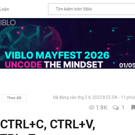
Luận
Đã đăng vào thg 5 4, 2023 8:55 SA
11 phút
Theo dõi
1.8K
1
 CTRL+C, CTRL+V,