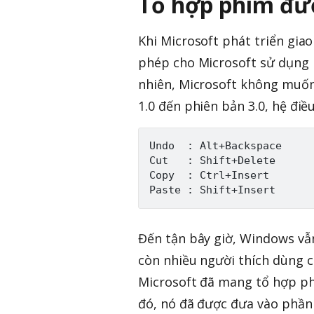
Tổ hợp phím đư
Khi Microsoft phát triển gia
phép cho Microsoft sử dụng 
nhiên, Microsoft không muố
1.0 đến phiên bản 3.0, hệ đi
Undo  : Alt+Backspace

Cut   : Shift+Delete

Copy  : Ctrl+Insert

Đến tận bây giờ, Windows vẫn
còn nhiều người thích dùng c
Microsoft đã mang tổ hợp phí
đó, nó đã được đưa vào phần