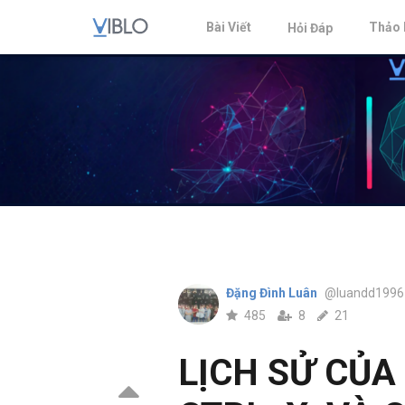
Bài Viết
Thảo 
Hỏi Đáp
Đặng Đình Luân
@luandd1996
485
8
21
LỊCH SỬ CỦA