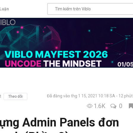
Luận
Đã đăng vào thg 1 15, 2021 10:18 SA
12 phút
t
Theo dõi
1.6K
0
dựng Admin Panels đơn