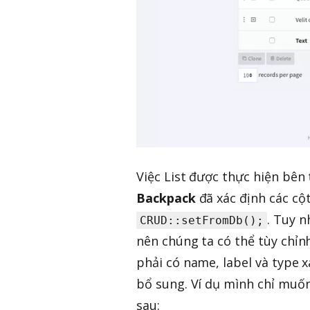
Việc List được thực hiện bê
Backpack
đã xác định các cộ
. Tuy 
CRUD::setFromDb();
nên chúng ta có thể tùy chỉnh
phải có name, label và type 
bổ sung. Ví dụ mình chỉ muốn
sau: