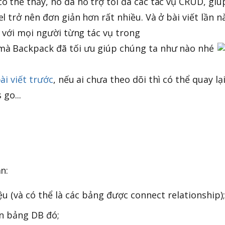
 thể thấy, nó đã hỗ trợ tối đa các tác vụ CRUD, giú
 trở nên đơn giản hơn rất nhiều. Và ở bài viết lần n
n với mọi người từng tác vụ trong
mà Backpack đã tối ưu giúp chúng ta như nào nhé
ài viết trước
, nếu ai chưa theo dõi thì có thể quay lạ
 go...
n:
ệu (và có thể là các bảng được connect relationship);
n bảng DB đó;