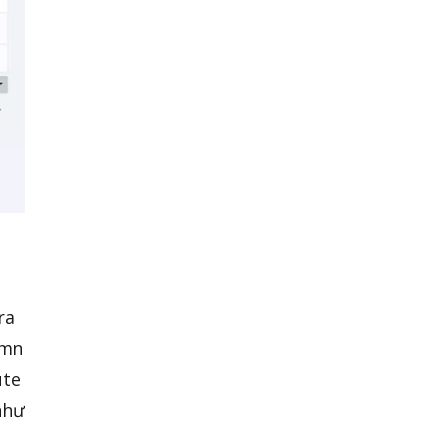
ra
umn
ute
như