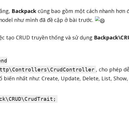
lắng,
Backpack
cũng bao gồm một cách nhanh hơn 
model như mình đã đề cập ở bài trước.
việc tạo CRUD truyền thống và sử dụng
Backpack\CR
end
, cho phép d
ttp\Controllers\CrudController
ổ biến nhất như: Create, Update, Delete, List, Show,
ck\CRUD\CrudTrait;