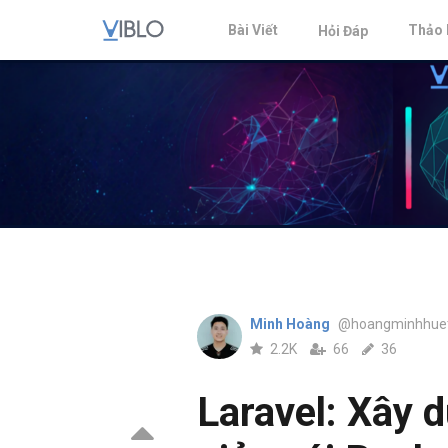
Bài Viết
Thảo 
Hỏi Đáp
Minh Hoàng
@hoangminhhue
2.2K
66
36
Laravel: Xây 