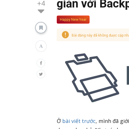
giản với Back
+4
Happy New Year
Bài đăng này đã không được cập nh
Ở
bài viết trước
, mình đã giớ