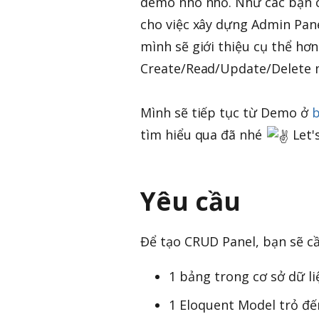
demo nho nhỏ. Như các bạn có
cho việc xây dựng Admin Panel
mình sẽ giới thiệu cụ thể hơ
Create/Read/Update/Delete 
Mình sẽ tiếp tục từ Demo ở
b
tìm hiểu qua đã nhé
Let's
Yêu cầu
Để tạo CRUD Panel, bạn sẽ cầ
1 bảng trong cơ sở dữ li
1 Eloquent Model trỏ đế