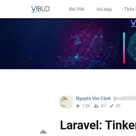
Bài Viết
Thảo 
Hỏi Đáp
Nguyễn Văn Cảnh
@soi02039
1.9K
87
45
Laravel: Tinke