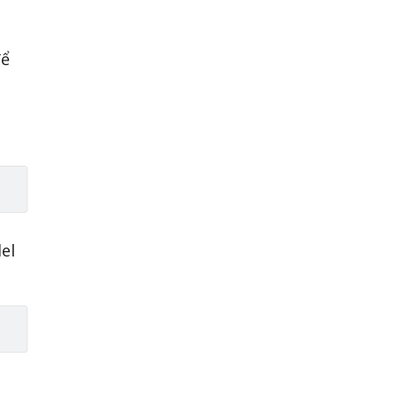
để
el