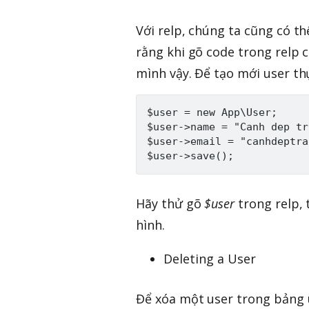
Với relp, chúng ta cũng có t
rằng khi gõ code trong relp
mình vậy. Để tạo mới user th
$user = new App\User;

$user->name = "Canh dep tr
$user->email = "canhdeptra
Hãy thử gõ
$user
trong relp, 
hình.
Deleting a User
Để xóa một user trong bảng u