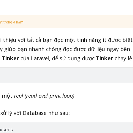
ật trong 4 năm
ới thiệu với tất cả bạn đọc một tính năng ít đươc biết
ày giúp bạn nhanh chóng đọc được dữ liệu ngay bên
à
Tinker
của Laravel, để sử dụng được
Tinker
chạy lệ
à một
repl (read-eval-print loop)
h xử lý với Database như sau:
users
