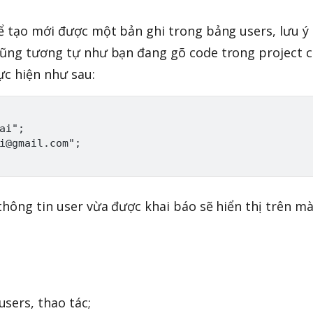
hể tạo mới được một bản ghi trong bảng users, lưu ý
 cũng tương tự như bạn đang gõ code trong project 
ực hiện như sau:
ai";

i@gmail.com";

thông tin user vừa được khai báo sẽ hiển thị trên m
sers, thao tác;