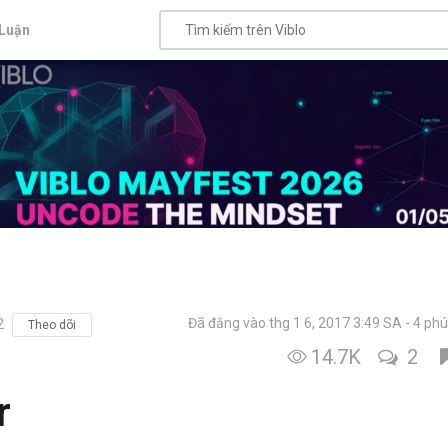
Luận
Đã đăng vào thg 1 6, 2017 3:49 SA
4 phú
2
Theo dõi
14.7K
2
r