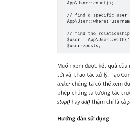
  App\User::count();

  // find a specific user 
  App\User::where('usernam
  // find the relationship
  $user = App\User::with('
Muốn xem được kết quả của n
tới vài thao tác xử lý. Tạo Con
tinker
chúng ta có thể xem đư
phép chúng ta tương tác trự
stop()
hay
dd()
thậm chí là cả
p
Hướng dẫn sử dụng