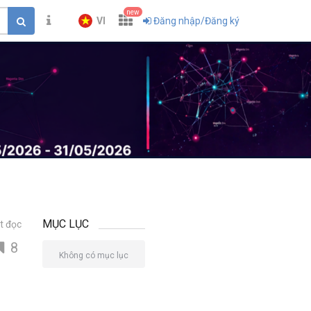
new
VI
Đăng nhập/Đăng ký
MỤC LỤC
t đọc
8
Không có mục lục