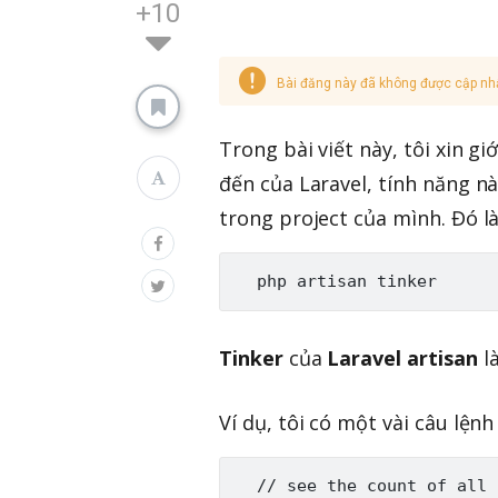
+10
Bài đăng này đã không được cập nh
Trong bài viết này, tôi xin gi
đến của Laravel, tính năng n
trong project của mình. Đó l
Tinker
của
Laravel artisan
l
Ví dụ, tôi có một vài câu lện
  // see the count of all 