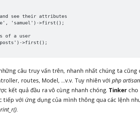
and see their attributes

e', 'samuel')->first();

s of a user

posts')->first();

hững câu truy vấn trên, nhanh nhất chúng ta cũng 
troller, routes, Model, ...v.v. Tuy nhiên với
php artisa
ợc kết quả đầu ra vô cùng nhanh chóng.
Tinker
cho
c tiếp với ứng dụng của mình thông qua các lệnh nh
rint_r()
.