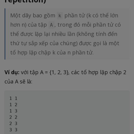
Một dãy bao gồm
phần tử (k có thể lớn
k
hơn n) của tập
, trong đó mỗi phần tử có
A
thể được lặp lại nhiều lần (không tính đến
thứ tự sắp xếp của chúng) được gọi là một
tổ hợp lặp chập k của n phần tử.
Ví dụ:
với tập A = {1, 2, 3}, các tổ hợp lặp chập 2
của A sẽ là:
1 1

1 2

1 3

2 2

2 3
