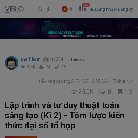
new
VI
Đăng nhập/Đăng ký
Đạt Phạm
@pvtd264
Theo dõi
1.5K
60
15
Đã đăng vào thg 2 17, 2021 2:25 SA
17 phút đọc
25.0K
8
19
Lập trình và tư duy thuật toán
sáng tạo (Kì 2) - Tóm lược kiến
thức đại số tổ hợp