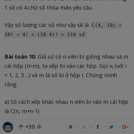
1 số có 4 chữ số thỏa mãn yêu cầu.
Vậy số lượng các số như vậy sẽ là
C(4, 10) =
10! ÷ 4! ÷ (10-4)! = 210 số
Bài toán 10:
Giả sử có n viên bi giống nhau và m
cái hộp (n>m), ta xếp bi vào các hộp. Gọi xᵢ (với i
= 1, 2, 3 ...) và m là số bi ở hộp i. Chứng minh
rằng:
a) Số cách xếp khác nhau n viên bi vào m cái hộp
là C(n, m+n-1)
+30
•
•
•
•
b) Trong C(n, m+n-1) cách xếp đó có C(m-1, n-1)