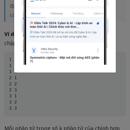
định được gọi là một chỉnh hợp lặp chập k
của n phần tử.
Ví dụ:
với tập A = {1, 2, 3}, các chỉnh hợp lặp
chập 2 của A sẽ là:
1 1

1 2

1 3

2 1

2 2

2 3

3 1

3 2

Mỗi phần tử trong số k phần tử của chỉnh hợp