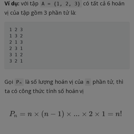
Ví dụ:
với tập
có tất cả 6 hoán
A = {1, 2, 3}
vị của tập gồm 3 phần tử là:
1 2 3

1 3 2

2 1 3

2 3 1

3 1 2

Gọi
là số lượng hoán vị của
phần tử, thì
Pₙ
n
ta có công thức tính số hoán vị