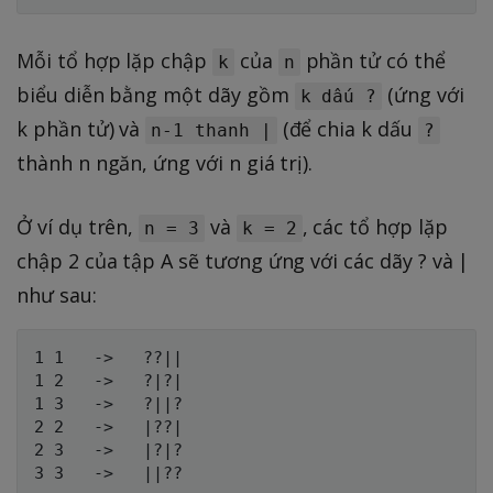
Mỗi tổ hợp lặp chập
của
phần tử có thể
k
n
biểu diễn bằng một dãy gồm
(ứng với
k dấu ?
k phần tử) và
(để chia k dấu
n-1 thanh |
?
thành n ngăn, ứng với n giá trị).
Ở ví dụ trên,
và
, các tổ hợp lặp
n = 3
k = 2
chập 2 của tập A sẽ tương ứng với các dãy ? và |
như sau:
1 1   ->   ??||

1 2   ->   ?|?|

1 3   ->   ?||?

2 2   ->   |??|

2 3   ->   |?|?
