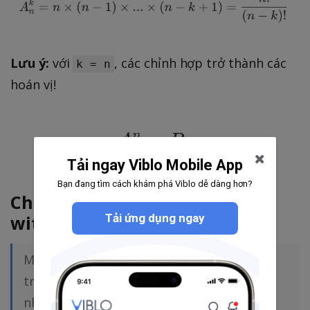
Lưu ý:
với
, các chỉnh hợp trở thành các
k = n
hoán vị!
Tải ngay Viblo Mobile App
Bạn đang tìm cách khám phá Viblo dễ dàng hơn?
Chỉnh hợp lặp (Permutation
Tải ứng dụng ngay
with repetition)
Một dãy bao gồm
phần tử của tập
,
k
A
trong đó mỗi phần tử có thể được lặp lại
nhiều lần, sắp xếp theo một thứ tự nhất