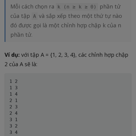
Mỗi cách chọn ra
phần tử
k (n ≥ k ≥ 0)
của tập
và sắp xếp theo một thứ tự nào
A
đó được gọi là một chỉnh hợp chập k của n
phần tử.
Ví dụ:
với tập A = {1, 2, 3, 4}, các chỉnh hợp chập
2 của A sẽ là:
1 2

1 3

1 4

2 1

2 3

2 4

3 1

3 2

3 4
