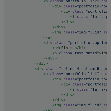
<
a
class
=
"
portfolio-link
"
data
<
div
class
=
"
portfolio-hove
<
div
class
=
"
portfolio-
<
i
class
=
"
fa fa-pl
</
div
>
</
div
>
<
img
class
=
"
img-fluid
"
src
</
a
>
<
div
class
=
"
portfolio-caption
"
<
h4
>
Finish
</
h4
>
<
p
class
=
"
text-muted
"
>
Iden
</
div
>
</
div
>
<
div
class
=
"
col-md-4 col-sm-6 port
<
a
class
=
"
portfolio-link
"
data
<
div
class
=
"
portfolio-hove
<
div
class
=
"
portfolio-
<
i
class
=
"
fa fa-pl
</
div
>
</
div
>
<
img
class
=
"
img-fluid
"
src
</
a
>