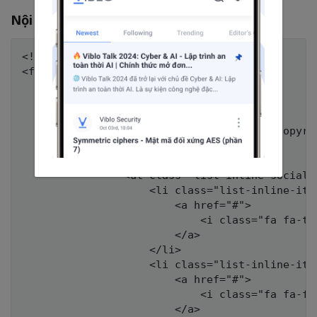
Nội dung
footer.php
<!-- Footer -->

<footer>

    <div class="container">

        <div class="row">

            <div class="col-md-4">

                <span class="copyright">Copyri
            </div>

            <div class="col-md-4">

                <ul class="list-inline social-b
                    <li class="list-inline-item
                        <a href="#">

                            <i class="fa fa-twi
                        </a>

                    </li>

                    <li class="list-inline-item
                        <a href="#">

                            <i class="fa fa-fac
                        </a>
