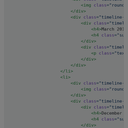
<
img
class
=
"
rounde
</
div
>
<
div
class
=
"
timeline-p
<
div
class
=
"
timeli
<
h4
>
March 2011
<
h4
class
=
"
sub
</
div
>
<
div
class
=
"
timeli
<
p
class
=
"
text
</
div
>
</
div
>
</
li
>
<
li
>
<
div
class
=
"
timeline-i
<
img
class
=
"
rounde
</
div
>
<
div
class
=
"
timeline-p
<
div
class
=
"
timeli
<
h4
>
December 2
<
h4
class
=
"
sub
</
div
>