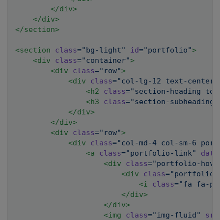
</
div
>
</
div
>
</
section
>
<
section
class
=
"
bg-light
"
id
=
"
portfolio
"
>
<
div
class
=
"
container
"
>
<
div
class
=
"
row
"
>
<
div
class
=
"
col-lg-12 text-center
"
<
h2
class
=
"
section-heading tex
<
h3
class
=
"
section-subheading 
</
div
>
</
div
>
<
div
class
=
"
row
"
>
<
div
class
=
"
col-md-4 col-sm-6 port
<
a
class
=
"
portfolio-link
"
data
<
div
class
=
"
portfolio-hove
<
div
class
=
"
portfolio-
<
i
class
=
"
fa fa-pl
</
div
>
</
div
>
<
img
class
=
"
img-fluid
"
src