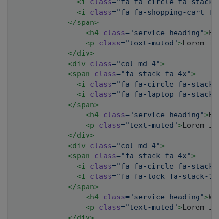
<
i
class
=
"
fa fa-circle fa-stack-
<
i
class
=
"
fa fa-shopping-cart fa
</
span
>
<
h4
class
=
"
service-heading
"
>
E-
<
p
class
=
"
text-muted
"
>
Lorem ip
</
div
>
<
div
class
=
"
col-md-4
"
>
<
span
class
=
"
fa-stack fa-4x
"
>
<
i
class
=
"
fa fa-circle fa-stack-
<
i
class
=
"
fa fa-laptop fa-stack-
</
span
>
<
h4
class
=
"
service-heading
"
>
Re
<
p
class
=
"
text-muted
"
>
Lorem ip
</
div
>
<
div
class
=
"
col-md-4
"
>
<
span
class
=
"
fa-stack fa-4x
"
>
<
i
class
=
"
fa fa-circle fa-stack-
<
i
class
=
"
fa fa-lock fa-stack-1x
</
span
>
<
h4
class
=
"
service-heading
"
>
We
<
p
class
=
"
text-muted
"
>
Lorem ip
</
div
>