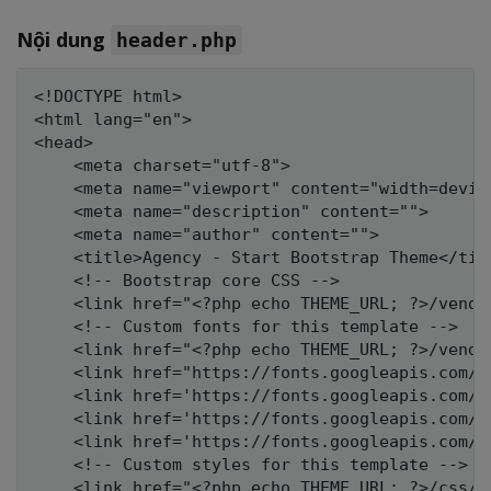
Nội dung
header.php
<!DOCTYPE html>

<html lang="en">

<head>

    <meta charset="utf-8">

    <meta name="viewport" content="width=devic
    <meta name="description" content="">

    <meta name="author" content="">

    <title>Agency - Start Bootstrap Theme</titl
    <!-- Bootstrap core CSS -->

    <link href="<?php echo THEME_URL; ?>/vendo
    <!-- Custom fonts for this template -->

    <link href="<?php echo THEME_URL; ?>/vendo
    <link href="https://fonts.googleapis.com/c
    <link href='https://fonts.googleapis.com/c
    <link href='https://fonts.googleapis.com/c
    <link href='https://fonts.googleapis.com/c
    <!-- Custom styles for this template -->

    <link href="<?php echo THEME_URL; ?>/css/a