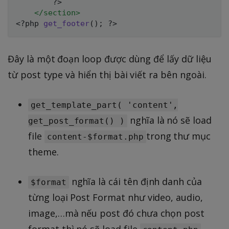
?>
</
section
>
<?php
get_footer
(
)
;
?>
Đây là một đoạn loop được dùng để lấy dữ liệu
từ post type và hiển thị bài viết ra bên ngoài.
get_template_part( 'content',
nghĩa là nó sẽ load
get_post_format() )
file
trong thư mục
content-$format.php
theme.
nghĩa là cái tên định danh của
$format
từng loại Post Format như video, audio,
image,…mà nếu post đó chưa chọn post
format thì nó sẽ load file
.