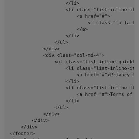
                    </li>

                    <li class="list-inline-item
                        <a href="#">

                            <i class="fa fa-lin
                        </a>

                    </li>

                </ul>

            </div>

            <div class="col-md-4">

                <ul class="list-inline quicklin
                    <li class="list-inline-item
                        <a href="#">Privacy Pol
                    </li>

                    <li class="list-inline-item
                        <a href="#">Terms of Us
                    </li>

                </ul>

            </div>

        </div>

    </div>

</footer>
