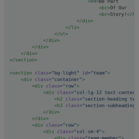
<
h4
>
Be Part

<
br
>
Of Our

<
br
>
Story!
</
h4
</
div
>
</
li
>
</
ul
>
</
div
>
</
div
>
</
div
>
</
section
>
<
section
class
=
"
bg-light
"
id
=
"
team
"
>
<
div
class
=
"
container
"
>
<
div
class
=
"
row
"
>
<
div
class
=
"
col-lg-12 text-center
"
<
h2
class
=
"
section-heading tex
<
h3
class
=
"
section-subheading 
</
div
>
</
div
>
<
div
class
=
"
row
"
>
<
div
class
=
"
col-sm-4
"
>
<
div
class
=
"
team-member
"
>