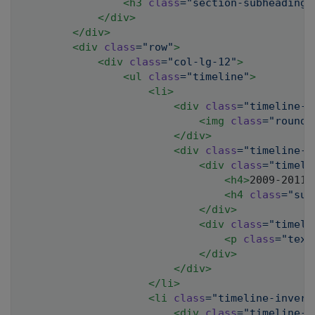
<
h3
class
=
"
section-subheading 
</
div
>
</
div
>
<
div
class
=
"
row
"
>
<
div
class
=
"
col-lg-12
"
>
<
ul
class
=
"
timeline
"
>
<
li
>
<
div
class
=
"
timeline-i
<
img
class
=
"
rounde
</
div
>
<
div
class
=
"
timeline-p
<
div
class
=
"
timeli
<
h4
>
2009-2011
<
<
h4
class
=
"
sub
</
div
>
<
div
class
=
"
timeli
<
p
class
=
"
text
</
div
>
</
div
>
</
li
>
<
li
class
=
"
timeline-invert
<
div
class
=
"
timeline-i