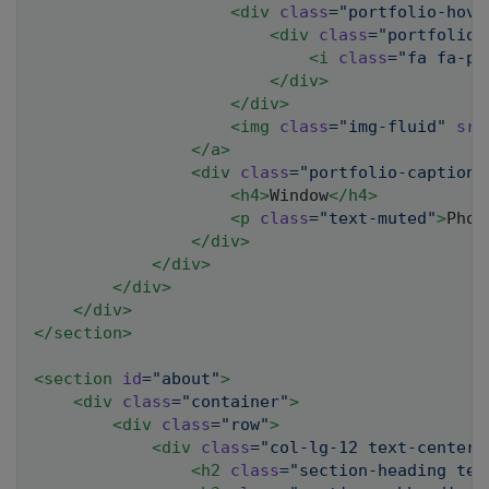
<
div
class
=
"
portfolio-hove
<
div
class
=
"
portfolio-
<
i
class
=
"
fa fa-pl
</
div
>
</
div
>
<
img
class
=
"
img-fluid
"
src
</
a
>
<
div
class
=
"
portfolio-caption
"
<
h4
>
Window
</
h4
>
<
p
class
=
"
text-muted
"
>
Phot
</
div
>
</
div
>
</
div
>
</
div
>
</
section
>
<
section
id
=
"
about
"
>
<
div
class
=
"
container
"
>
<
div
class
=
"
row
"
>
<
div
class
=
"
col-lg-12 text-center
"
<
h2
class
=
"
section-heading tex