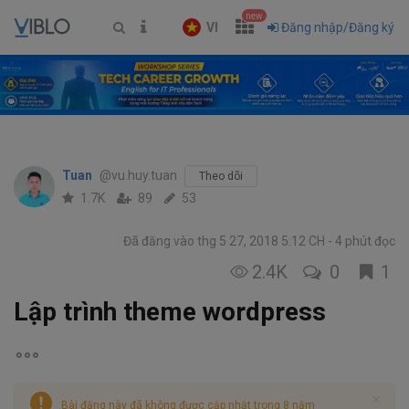
new
VI
Đăng nhập/Đăng ký
Tuan
@vu.huy.tuan
Theo dõi
1.7K
89
53
Đã đăng vào thg 5 27, 2018 5:12 CH
4 phút đọc
2.4K
0
1
Lập trình theme wordpress
Bài đăng này đã không được cập nhật trong 8 năm