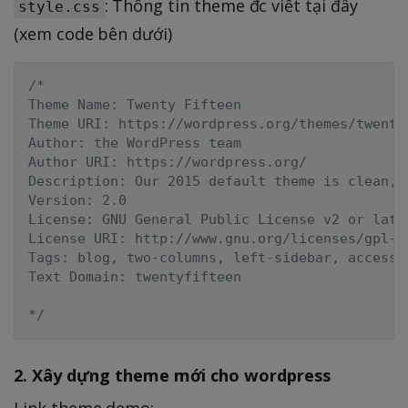
: Thông tin theme đc viết tại đây
style.css
(xem code bên dưới)
/*

Theme Name: Twenty Fifteen

Theme URI: https://wordpress.org/themes/twentyf
Author: the WordPress team

Author URI: https://wordpress.org/

Description: Our 2015 default theme is clean, 
Version: 2.0

License: GNU General Public License v2 or later
License URI: http://www.gnu.org/licenses/gpl-2.
Tags: blog, two-columns, left-sidebar, accessi
Text Domain: twentyfifteen

*/
2. Xây dựng theme mới cho wordpress
Link theme demo: