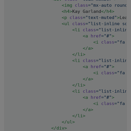
<
img
class
=
"
mx-auto rounde
<
h4
>
Kay Garland
</
h4
>
<
p
class
=
"
text-muted
"
>
Lead
<
ul
class
=
"
list-inline soc
<
li
class
=
"
list-inline
<
a
href
=
"
#
"
>
<
i
class
=
"
fa f
</
a
>
</
li
>
<
li
class
=
"
list-inline
<
a
href
=
"
#
"
>
<
i
class
=
"
fa f
</
a
>
</
li
>
<
li
class
=
"
list-inline
<
a
href
=
"
#
"
>
<
i
class
=
"
fa f
</
a
>
</
li
>
</
ul
>
</
div
>