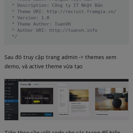
 * Description: Công ty IT Nhật Bản

 * Theme URI: http://recruit.framgia.vn/

 * Version: 1.0

 * Theme Author: TuanVH

 * Author URI: http://tuanvh.info

 */
Sau đó truy cập trang admin -> themes xem
demo, và active theme vừa tạo
Tiếp theo cần viết code cho các trang để hiển