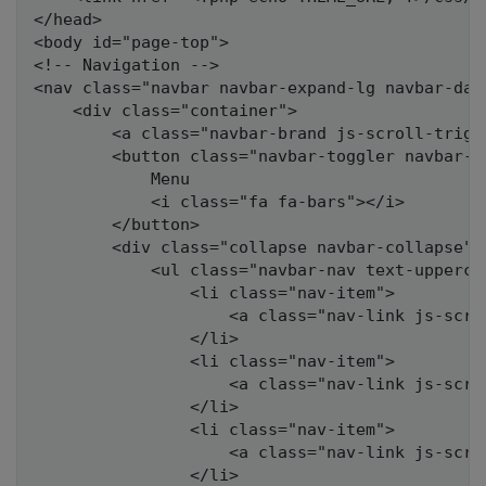
</head>

<body id="page-top">

<!-- Navigation -->

<nav class="navbar navbar-expand-lg navbar-dar
    <div class="container">

        <a class="navbar-brand js-scroll-trigg
        <button class="navbar-toggler navbar-t
            Menu

            <i class="fa fa-bars"></i>

        </button>

        <div class="collapse navbar-collapse" i
            <ul class="navbar-nav text-uppercas
                <li class="nav-item">

                    <a class="nav-link js-scro
                </li>

                <li class="nav-item">

                    <a class="nav-link js-scro
                </li>

                <li class="nav-item">

                    <a class="nav-link js-scro
                </li>
