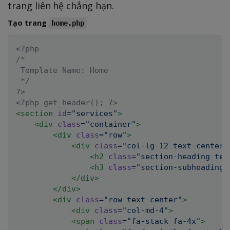
trang liên hệ chẳng hạn.
Tạo trang
home.php
<?php

/*

 Template Name: Home

 */

?>
<?php get_header(); ?>
<
section
id
=
"
services
"
>
<
div
class
=
"
container
"
>
<
div
class
=
"
row
"
>
<
div
class
=
"
col-lg-12 text-center
"
<
h2
class
=
"
section-heading tex
<
h3
class
=
"
section-subheading 
</
div
>
</
div
>
<
div
class
=
"
row text-center
"
>
<
div
class
=
"
col-md-4
"
>
<
span
class
=
"
fa-stack fa-4x
"
>