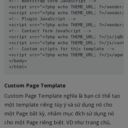
<!-- Bootstrap core JavaScript -->

<script src="<?php echo THEME_URL; ?>/vendor/j
<script src="<?php echo THEME_URL; ?>/vendor/b
<!-- Plugin JavaScript -->

<script src="<?php echo THEME_URL; ?>/vendor/j
<!-- Contact form JavaScript -->

<script src="<?php echo THEME_URL; ?>/js/jqBoo
<script src="<?php echo THEME_URL; ?>/js/contac
<!-- Custom scripts for this template -->

<script src="<?php echo THEME_URL; ?>/js/agency
</body>

Custom Page Template
Custom Page Template nghĩa là bạn có thể tạo
một template riêng tùy ý và sử dụng nó cho
một Page bất kỳ, nhằm mục đích sử dụng nó
cho một Page riêng biệt. VD như trang chủ,