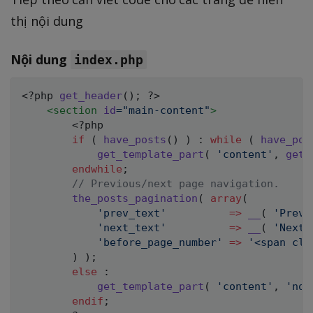
thị nội dung
Nội dung
index.php
<?php
get_header
(
)
;
?>
<
section
id
=
"
main-content
"
>
<?php
if
(
have_posts
(
)
)
:
while
(
have_pos
get_template_part
(
'content'
,
get_
endwhile
;
// Previous/next page navigation.
the_posts_pagination
(
array
(
'prev_text'
=>
__
(
'Previ
'next_text'
=>
__
(
'Next 
'before_page_number'
=>
'<span cla
)
)
;
else
:
get_template_part
(
'content'
,
'non
endif
;