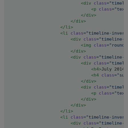
<
div
class
=
"
timeli
<
p
class
=
"
text
</
div
>
</
div
>
</
li
>
<
li
class
=
"
timeline-invert
<
div
class
=
"
timeline-i
<
img
class
=
"
rounde
</
div
>
<
div
class
=
"
timeline-p
<
div
class
=
"
timeli
<
h4
>
July 2014
<
<
h4
class
=
"
sub
</
div
>
<
div
class
=
"
timeli
<
p
class
=
"
text
</
div
>
</
div
>
</
li
>
<
li
class
=
"
timeline-invert
<
div
class
=
"
timeline-i