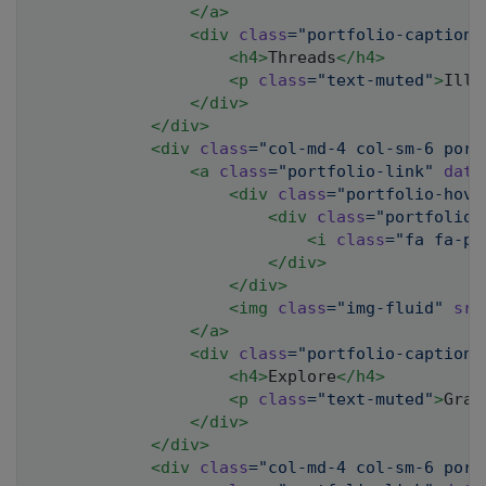
</
a
>
<
div
class
=
"
portfolio-caption
"
<
h4
>
Threads
</
h4
>
<
p
class
=
"
text-muted
"
>
Illu
</
div
>
</
div
>
<
div
class
=
"
col-md-4 col-sm-6 port
<
a
class
=
"
portfolio-link
"
data
<
div
class
=
"
portfolio-hove
<
div
class
=
"
portfolio-
<
i
class
=
"
fa fa-pl
</
div
>
</
div
>
<
img
class
=
"
img-fluid
"
src
</
a
>
<
div
class
=
"
portfolio-caption
"
<
h4
>
Explore
</
h4
>
<
p
class
=
"
text-muted
"
>
Grap
</
div
>
</
div
>
<
div
class
=
"
col-md-4 col-sm-6 port