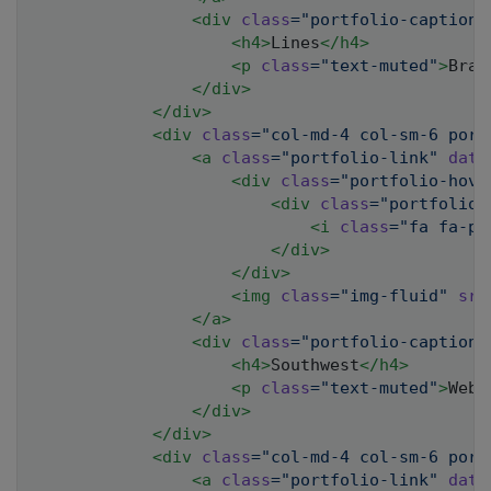
<
div
class
=
"
portfolio-caption
"
<
h4
>
Lines
</
h4
>
<
p
class
=
"
text-muted
"
>
Bran
</
div
>
</
div
>
<
div
class
=
"
col-md-4 col-sm-6 port
<
a
class
=
"
portfolio-link
"
data
<
div
class
=
"
portfolio-hove
<
div
class
=
"
portfolio-
<
i
class
=
"
fa fa-pl
</
div
>
</
div
>
<
img
class
=
"
img-fluid
"
src
</
a
>
<
div
class
=
"
portfolio-caption
"
<
h4
>
Southwest
</
h4
>
<
p
class
=
"
text-muted
"
>
Webs
</
div
>
</
div
>
<
div
class
=
"
col-md-4 col-sm-6 port
<
a
class
=
"
portfolio-link
"
data