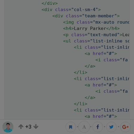
</
div
>
<
div
class
=
"
col-sm-4
"
>
<
div
class
=
"
team-member
"
>
<
img
class
=
"
mx-auto rounde
<
h4
>
Larry Parker
</
h4
>
<
p
class
=
"
text-muted
"
>
Lead
<
ul
class
=
"
list-inline soc
<
li
class
=
"
list-inline
<
a
href
=
"
#
"
>
<
i
class
=
"
fa f
</
a
>
</
li
>
<
li
class
=
"
list-inline
<
a
href
=
"
#
"
>
<
i
class
=
"
fa f
</
a
>
</
li
>
<
li
class
=
"
list-inline
<
a
href
=
"
#
"
>
<
i
class
=
"
fa f
+3
•
•
•
•
</
a
>