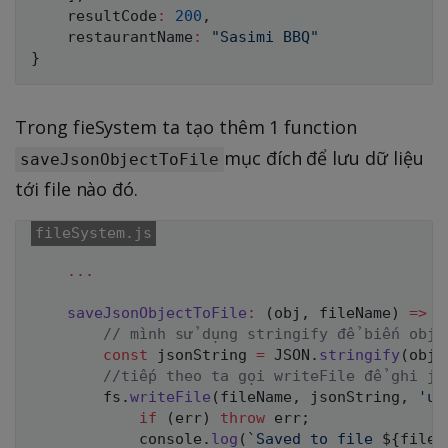
    resultCode
:
200
,
    restaurantName
:
"Sasimi BBQ"
}
Trong fieSystem ta tạo thêm 1 function
mục đích để lưu dữ liệu
saveJsonObjectToFile
tới file nào đó.
...
saveJsonObjectToFile
:
(
obj
,
 fileName
)
=>
{
// mình sử dụng stringify để biến obje
const
 jsonString 
=
JSON
.
stringify
(
obj
)
//tiếp theo ta gọi writeFile để ghi js
        fs
.
writeFile
(
fileName
,
 jsonString
,
'ut
if
(
err
)
throw
 err
;
            console
.
log
(
`
Saved to file 
${
fileN