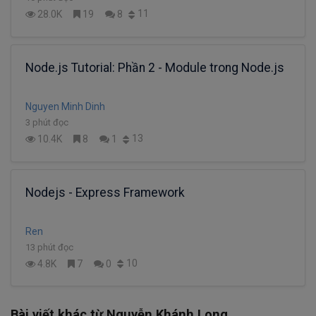
11
28.0K
19
8
Node.js Tutorial: Phần 2 - Module trong Node.js
Nguyen Minh Dinh
3 phút đọc
13
10.4K
8
1
Nodejs - Express Framework
Ren
13 phút đọc
10
4.8K
7
0
Bài viết khác từ Nguyễn Khánh Long