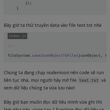
}
)
;
}
Bây giờ ta thử truyền data vào file text.txt nhá
...
fileSystem
.
saveJsonObjectToFile
(
jsonObject
,
 fi
Chúng ta đang chạy nodemoon nên code sẽ run
liên tục nhá, mọi người hãy mở file
và
text.txt
xem dữ liệu chúng ta vừa lưu nào!
Bây giờ bạn muốn đọc dữ liệu mình vừa ghi thì
làm như nào, cùng tạo 1 function đọc dữ liệu ra