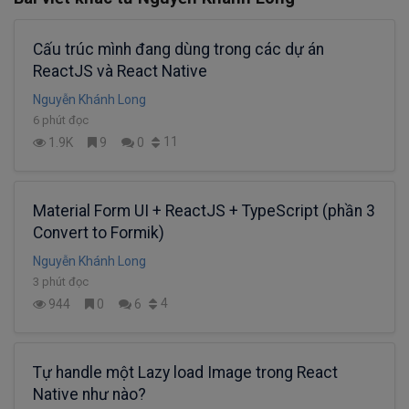
Cấu trúc mình đang dùng trong các dự án
ReactJS và React Native
Nguyễn Khánh Long
6 phút đọc
11
1.9K
9
0
Material Form UI + ReactJS + TypeScript (phần 3
Convert to Formik)
Nguyễn Khánh Long
3 phút đọc
4
944
0
6
Tự handle một Lazy load Image trong React
Native như nào?