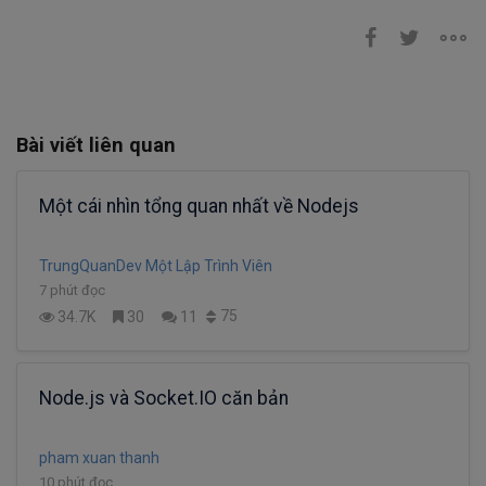
Bài viết liên quan
Một cái nhìn tổng quan nhất về Nodejs
TrungQuanDev Một Lập Trình Viên
7 phút đọc
75
34.7K
30
11
Node.js và Socket.IO căn bản
pham xuan thanh
10 phút đọc