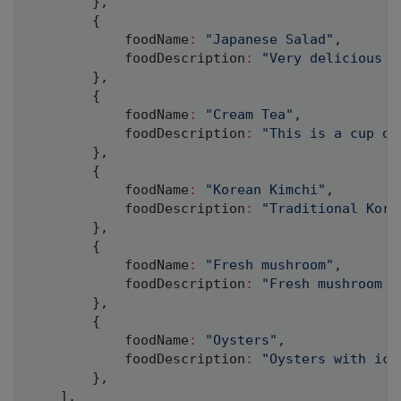
}
,
{
            foodName
:
"Japanese Salad"
,
            foodDescription
:
"Very delicious J
}
,
{
            foodName
:
"Cream Tea"
,
            foodDescription
:
"This is a cup of
}
,
{
            foodName
:
"Korean Kimchi"
,
            foodDescription
:
"Traditional Kore
}
,
{
            foodName
:
"Fresh mushroom"
,
            foodDescription
:
"Fresh mushroom w
}
,
{
            foodName
:
"Oysters"
,
            foodDescription
:
"Oysters with ice
}
,
]
,