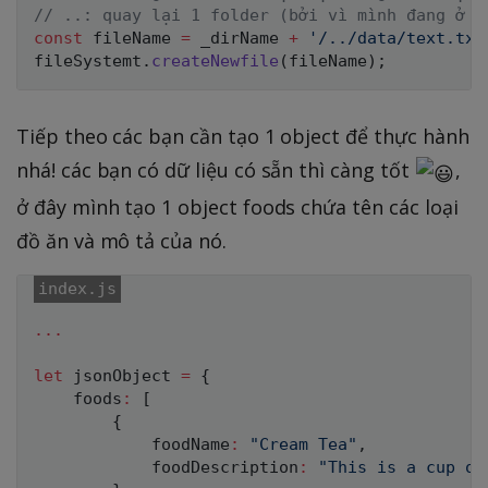
// ..: quay lại 1 folder (bởi vì mình đang ở f
const
 fileName 
=
 _dirName 
+
'/../data/text.txt
fileSystemt
.
createNewfile
(
fileName
)
;
Tiếp theo các bạn cần tạo 1 object để thực hành
nhá! các bạn có dữ liệu có sẵn thì càng tốt
,
ở đây mình tạo 1 object foods chứa tên các loại
đồ ăn và mô tả của nó.
...
let
 jsonObject 
=
{
    foods
:
[
{
            foodName
:
"Cream Tea"
,
            foodDescription
:
"This is a cup of