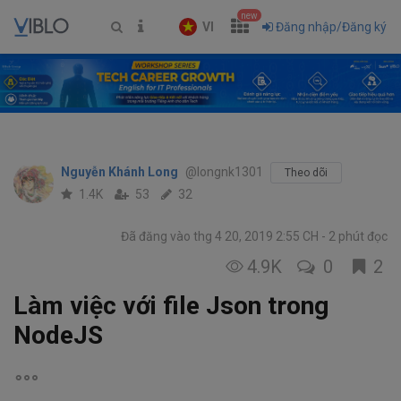
new
VI
Đăng nhập/Đăng ký
Nguyễn Khánh Long
@longnk1301
Theo dõi
1.4K
53
32
Đã đăng vào thg 4 20, 2019 2:55 CH
2 phút đọc
4.9K
0
2
Làm việc với file Json trong
NodeJS