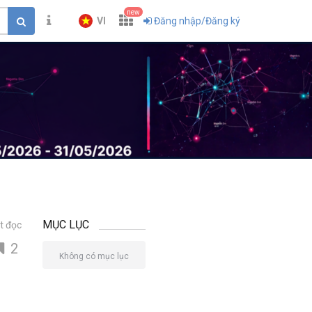
new
VI
Đăng nhập/Đăng ký
MỤC LỤC
t đọc
2
Không có mục lục