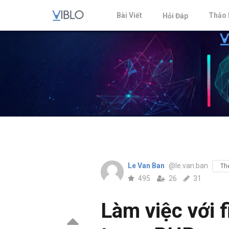
Bài Viết
Thảo 
Hỏi Đáp
Le Van Ban
@le.van.ban
Th
495
26
31
Làm việc với f