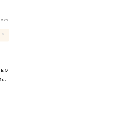
thao
ra,