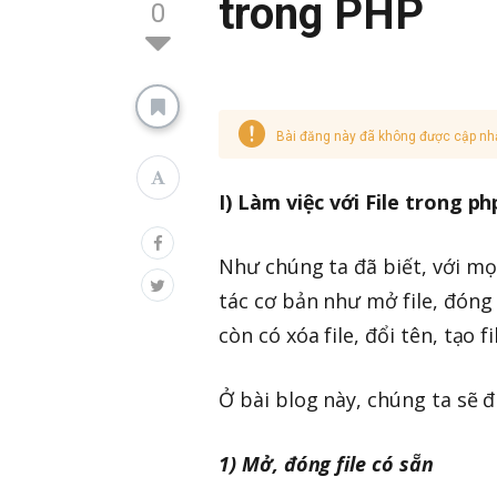
trong PHP
0
Bài đăng này đã không được cập nh
I) Làm việc với File trong ph
Như chúng ta đã biết, với mọi
tác cơ bản như mở file, đóng fi
còn có xóa file, đổi tên, tạo fi
Ở bài blog này, chúng ta sẽ đ
1) Mở, đóng file có sẵn