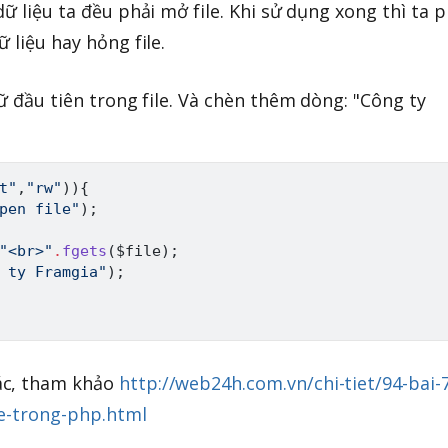
dữ liệu ta đều phải mở file. Khi sử dụng xong thì ta p
 liệu hay hỏng file.
hữ đầu tiên trong file. Và chèn thêm dòng: "Công ty
t"
,
"rw"
)
)
{
pen file"
)
;
"<br>"
.
fgets
(
$file
)
;
 ty Framgia"
)
;
ác, tham khảo
http://web24h.com.vn/chi-tiet/94-bai-
ile-trong-php.html