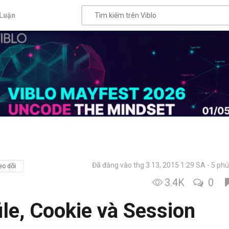
Luận
Đã đăng vào thg 3 13, 2015 1:29 SA
5 phú
eo dõi
3.4K
0
ile, Cookie và Session