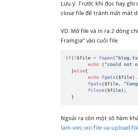
Lưu ý: Trước khi đọc hay ghi 
close file để tránh mất mát dữ
VD: Mở file và in ra 2 dòng c
Framgia" vào cuối file.
if
(
!
$file
=
fopen
(
"blog.tx
echo
(
"could not o
}
else
{
echo
fgets
(
$file
)
.
fputs
(
$file
,
"Cong
fclose
(
$file
)
;
}
Ngoài ra còn một số hàm kh
lam-viec-voi-file-va-upload-f