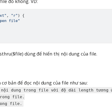
file đó không. VD:
xt"
,
"r"
)
{
pen file"
thru($file) dùng để hiển thị nội dung của file.
cơ bản để đọc nội dung của file như sau:
 nội dung trong file với độ dài length tương ứ
rong file.
