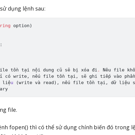
sử dụng lệnh sau:
ring
 option
)
:
ile tồn tại nội dung cũ sẽ bị xóa đi
.
N
êu file khô
ỉ có write
,
 nếu file tồn tại
,
 sẽ ghi tiếp vào phầ
 liệ
u
(
write và read
)
,
 nếu file tồn tại
,
 dữ liệu 
ng file.
ệnh fopen() thì có thể sử dụng chính biến đó trong l