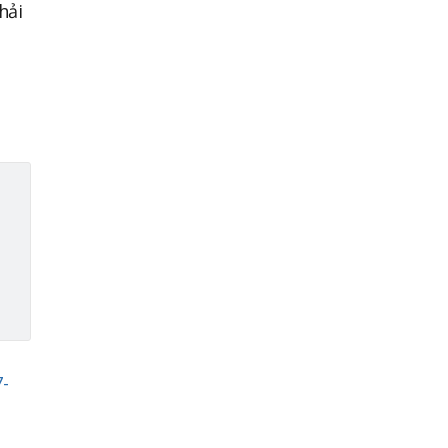
hải
7-