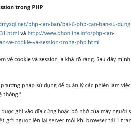
Session trong PHP
dmysql.net/php-can-ban/bai-6-php-can-ban-su-dung
-31.html
và
http://www.qhonline.info/php-can-
an-ve-cookie-va-session-trong-php.html
iệm về cookie và session là khá rõ ràng. Sau đây mình
i phương pháp sử dụng để quản lý các phiên làm việc
ệ thống."
ệu được ghi vào đĩa cứng hoặc bộ nhớ của máy người 
t gởi ngược lên lại server mỗi khi browser tải 1 tra