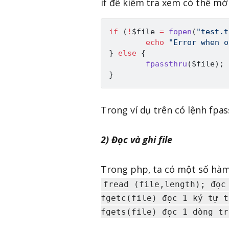
if để kiểm tra xem có thể mở 
if
(
!
$file
=
fopen
(
"test.t
echo
"Error when o
}
else
{
fpassthru
(
$file
)
;
}
Trong ví dụ trên có lệnh fpass
2) Đọc và ghi file
Trong php, ta có một số hàm 
fread (file,length); đọc
fgetc(file) đọc 1 ký tự t