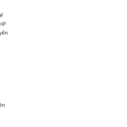
ỏ
hể
PHP
uyển
ền