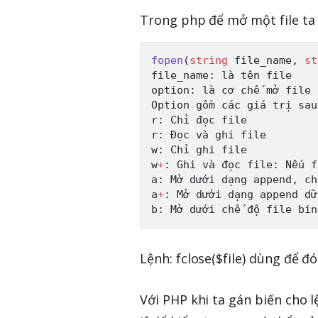
Trong php để mở một file ta 
fopen
(
string
 file_name
,
st
file_name
:
 là tên file

option
:
 là cơ chế mở file

Option gồm các giá trị sau
r
:
 Chỉ đọc file

r
:
 Đọc và ghi file

w
:
 Chỉ ghi file

w
+
:
 Ghi và đọc file
:
N
ếu f
a
:
M
ở dưới dạng append
,
 ch
a
+
:
M
ở dưới dạng append dữ
b
:
M
Lệnh: fclose($file) dùng để đó
Với PHP khi ta gán biến cho l